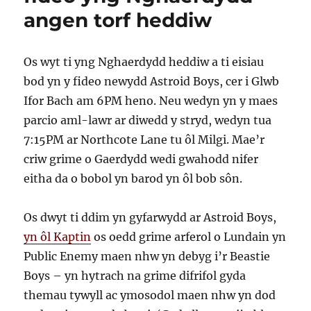
angen torf heddiw
Os wyt ti yng Nghaerdydd heddiw a ti eisiau
bod yn y fideo newydd Astroid Boys, cer i Glwb
Ifor Bach am 6PM heno. Neu wedyn yn y maes
parcio aml-lawr ar diwedd y stryd, wedyn tua
7:15PM ar Northcote Lane tu ôl Milgi. Mae’r
criw grime o Gaerdydd wedi gwahodd nifer
eitha da o bobol yn barod yn ôl bob sôn.
Os dwyt ti ddim yn gyfarwydd ar Astroid Boys,
yn ôl Kaptin
os oedd grime arferol o Lundain yn
Public Enemy maen nhw yn debyg i’r Beastie
Boys – yn hytrach na grime difrifol gyda
themau tywyll ac ymosodol maen nhw yn dod