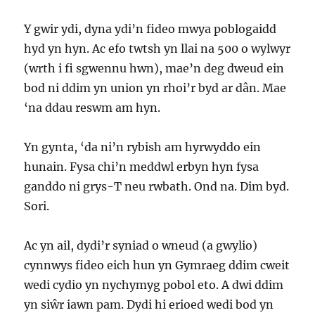
Y gwir ydi, dyna ydi’n fideo mwya poblogaidd
hyd yn hyn. Ac efo twtsh yn llai na 500 o wylwyr
(wrth i fi sgwennu hwn), mae’n deg dweud ein
bod ni ddim yn union yn rhoi’r byd ar dân. Mae
‘na ddau reswm am hyn.
Yn gynta, ‘da ni’n rybish am hyrwyddo ein
hunain. Fysa chi’n meddwl erbyn hyn fysa
ganddo ni grys-T neu rwbath. Ond na. Dim byd.
Sori.
Ac yn ail, dydi’r syniad o wneud (a gwylio)
cynnwys fideo eich hun yn Gymraeg ddim cweit
wedi cydio yn nychymyg pobol eto. A dwi ddim
yn siŵr iawn pam. Dydi hi erioed wedi bod yn