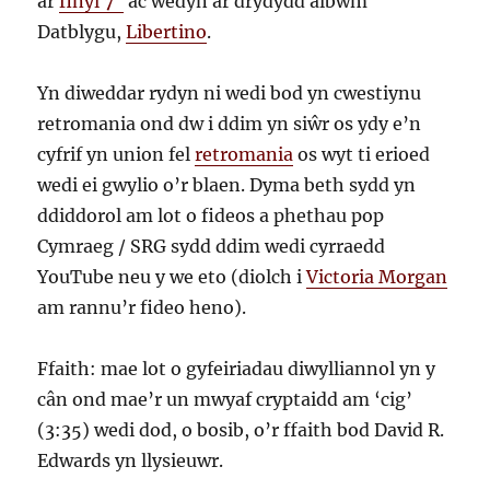
ar
finyl 7″
ac wedyn ar drydydd albwm
Datblygu,
Libertino
.
Yn diweddar rydyn ni wedi bod yn cwestiynu
retromania ond dw i ddim yn siŵr os ydy e’n
cyfrif yn union fel
retromania
os wyt ti erioed
wedi ei gwylio o’r blaen. Dyma beth sydd yn
ddiddorol am lot o fideos a phethau pop
Cymraeg / SRG sydd ddim wedi cyrraedd
YouTube neu y we eto (diolch i
Victoria Morgan
am rannu’r fideo heno).
Ffaith: mae lot o gyfeiriadau diwylliannol yn y
cân ond mae’r un mwyaf cryptaidd am ‘cig’
(3:35) wedi dod, o bosib, o’r ffaith bod David R.
Edwards yn llysieuwr.