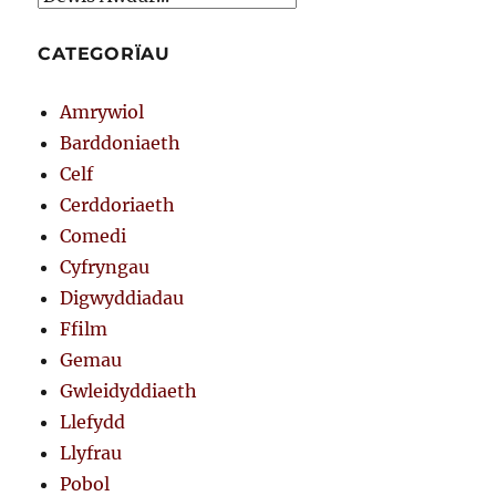
CATEGORÏAU
Amrywiol
Barddoniaeth
Celf
Cerddoriaeth
Comedi
Cyfryngau
Digwyddiadau
Ffilm
Gemau
Gwleidyddiaeth
Llefydd
Llyfrau
Pobol