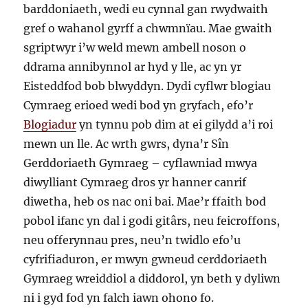
barddoniaeth, wedi eu cynnal gan rwydwaith
gref o wahanol gyrff a chwmnïau. Mae gwaith
sgriptwyr i’w weld mewn ambell noson o
ddrama annibynnol ar hyd y lle, ac yn yr
Eisteddfod bob blwyddyn. Dydi cyflwr blogiau
Cymraeg erioed wedi bod yn gryfach, efo’r
Blogiadur
yn tynnu pob dim at ei gilydd a’i roi
mewn un lle. Ac wrth gwrs, dyna’r Sîn
Gerddoriaeth Gymraeg – cyflawniad mwya
diwylliant Cymraeg dros yr hanner canrif
diwetha, heb os nac oni bai. Mae’r ffaith bod
pobol ifanc yn dal i godi gitârs, neu feicroffons,
neu offerynnau pres, neu’n twidlo efo’u
cyfrifiaduron, er mwyn gwneud cerddoriaeth
Gymraeg wreiddiol a diddorol, yn beth y dyliwn
ni i gyd fod yn falch iawn ohono fo.