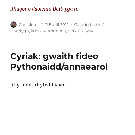
Rhagor o ddolenni Datblygu30
Awdur
Cofnodwyd
Categorïau
Tagiau
Carl Morris
11 Ebrill 2012
Cerddoriaeth
ar
ar
Datblygu
,
fideo
,
Retromania
,
SRG
2 Sylw
FIDEO:
Datblygu
–
Cyriak: gwaith fideo
Maes
E
Pythonaidd/annaearol
Rhybudd: rhyfedd iawn.