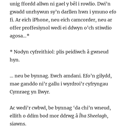
unig ffordd allwn ni gael y bêl i rowlio. Dwi’n
gwadd unrhywun sy’n darllen hwn i ymuno efo
fi. Ar eich iPhone, neu eich camcorder, neu ar
offer proffesiynol wedi ei ddwyn o’ch stiwdio
agosa…*
* Nodyn cyfreithiol: plis peidiwch â gwneud
hyn.
… neu be bynnag. Ewch amdani. Efo’n gilydd,
mae ganddo ni’r gallu i wyrdroi’r cyfryngau
Cymraeg yn llwyr.
Ac wedi’r cwbwl, be bynnag ‘da chi’n wneud,
ellith o ddim bod mor ddrwg â
Îha Sheelagh
,
siawns.