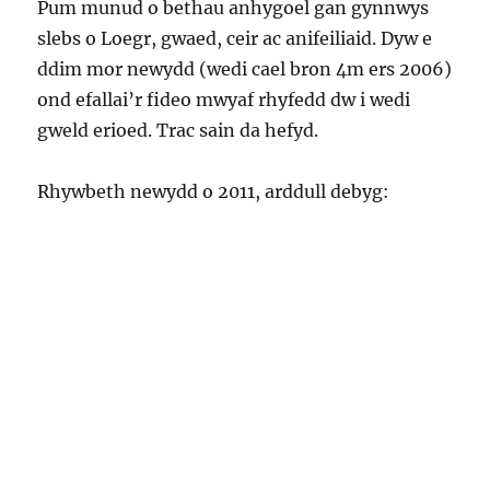
Pum munud o bethau anhygoel gan gynnwys
slebs o Loegr, gwaed, ceir ac anifeiliaid. Dyw e
ddim mor newydd (wedi cael bron 4m ers 2006)
ond efallai’r fideo mwyaf rhyfedd dw i wedi
gweld erioed. Trac sain da hefyd.
Rhywbeth newydd o 2011, arddull debyg: