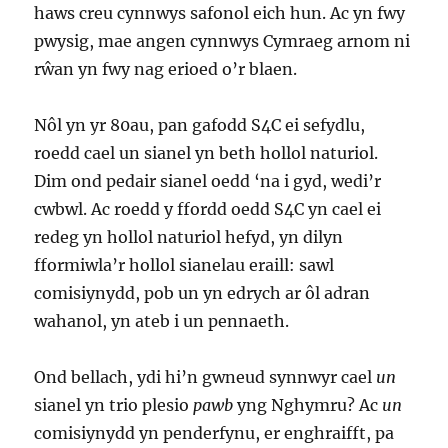
haws creu cynnwys safonol eich hun. Ac yn fwy
pwysig, mae angen cynnwys Cymraeg arnom ni
rŵan yn fwy nag erioed o’r blaen.
Nôl yn yr 80au, pan gafodd S4C ei sefydlu,
roedd cael un sianel yn beth hollol naturiol.
Dim ond pedair sianel oedd ‘na i gyd, wedi’r
cwbwl. Ac roedd y ffordd oedd S4C yn cael ei
redeg yn hollol naturiol hefyd, yn dilyn
fformiwla’r hollol sianelau eraill: sawl
comisiynydd, pob un yn edrych ar ôl adran
wahanol, yn ateb i un pennaeth.
Ond bellach, ydi hi’n gwneud synnwyr cael
un
sianel yn trio plesio
pawb
yng Nghymru? Ac
un
comisiynydd yn penderfynu, er enghraifft, pa