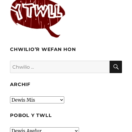
CHWILIO’R WEFAN HON
CHW
Chwilio
am:
ARCHIF
Archif
POBOL Y TWLL