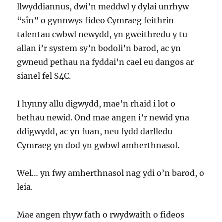
llwyddiannus, dwi’n meddwl y dylai unrhyw
“sîn” o gynnwys fideo Cymraeg feithrin
talentau cwbwl newydd, yn gweithredu y tu
allan i’r system sy’n bodoli’n barod, ac yn
gwneud pethau na fyddai’n cael eu dangos ar
sianel fel S4C.
I hynny allu digwydd, mae’n rhaid i lot o
bethau newid. Ond mae angen i’r newid yna
ddigwydd, ac yn fuan, neu fydd darlledu
Cymraeg yn dod yn gwbwl amherthnasol.
Wel… yn fwy amherthnasol nag ydi o’n barod, o
leia.
Mae angen rhyw fath o rwydwaith o fideos