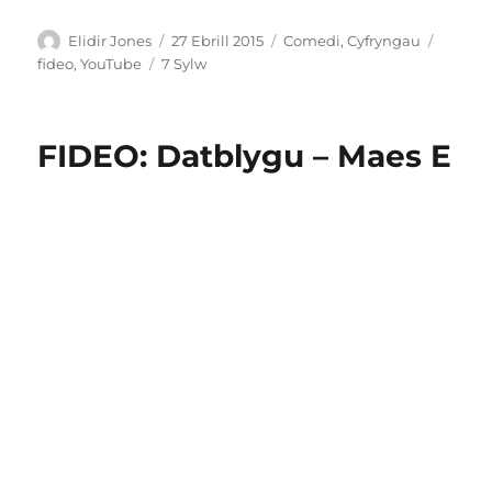
Awdur
Cofnodwyd
Categorïau
Tagiau
Elidir Jones
27 Ebrill 2015
Comedi
,
Cyfryngau
ar
ar
fideo
,
YouTube
7 Sylw
Fideos
nawr!
Diffyg
FIDEO: Datblygu – Maes E
rhyfedd
cynhyrchu
annibynnol
ar
y
we