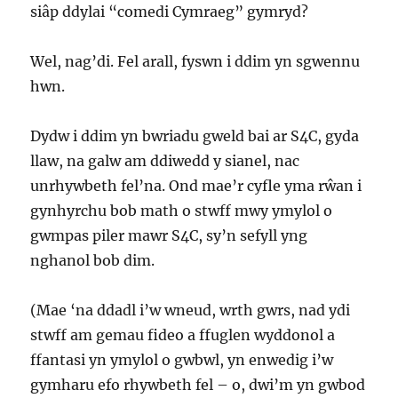
siâp ddylai “comedi Cymraeg” gymryd?
Wel, nag’di. Fel arall, fyswn i ddim yn sgwennu
hwn.
Dydw i ddim yn bwriadu gweld bai ar S4C, gyda
llaw, na galw am ddiwedd y sianel, nac
unrhywbeth fel’na. Ond mae’r cyfle yma rŵan i
gynhyrchu bob math o stwff mwy ymylol o
gwmpas piler mawr S4C, sy’n sefyll yng
nghanol bob dim.
(Mae ‘na ddadl i’w wneud, wrth gwrs, nad ydi
stwff am gemau fideo a ffuglen wyddonol a
ffantasi yn ymylol o gwbwl, yn enwedig i’w
gymharu efo rhywbeth fel – o, dwi’m yn gwbod