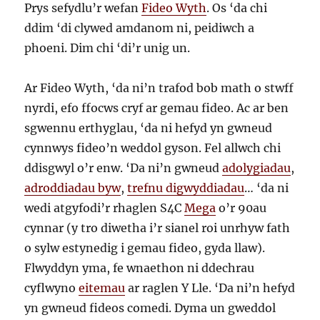
Prys sefydlu’r wefan
Fideo Wyth
. Os ‘da chi
ddim ‘di clywed amdanom ni, peidiwch a
phoeni. Dim chi ‘di’r unig un.
Ar Fideo Wyth, ‘da ni’n trafod bob math o stwff
nyrdi, efo ffocws cryf ar gemau fideo. Ac ar ben
sgwennu erthyglau, ‘da ni hefyd yn gwneud
cynnwys fideo’n weddol gyson. Fel allwch chi
ddisgwyl o’r enw. ‘Da ni’n gwneud
adolygiadau
,
adroddiadau byw
,
trefnu digwyddiadau
… ‘da ni
wedi atgyfodi’r rhaglen S4C
Mega
o’r 90au
cynnar (y tro diwetha i’r sianel roi unrhyw fath
o sylw estynedig i gemau fideo, gyda llaw).
Flwyddyn yma, fe wnaethon ni ddechrau
cyflwyno
eitemau
ar raglen Y Lle. ‘Da ni’n hefyd
yn gwneud fideos comedi. Dyma un gweddol