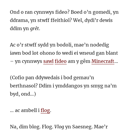
Ond o ran cynnwys fideo? Boed o’n gomedi, yn
ddrama, yn stwff ffeithiol? Wel, dydi’r dewis
ddim yn
grêt
.
Ac o’r stwff sydd yn bodoli, mae’n nodedig
iawn bod lot ohono fo wedi ei wneud gan blant
– yn cynnwys
sawl
fideo
am y gêm
Minecraft
…
(Cofio pan ddywedais i bod gemau’n
berthnasol? Ddim i ymddangos yn smyg na’m
byd, ond…)
… ac ambell i
flog
.
Na, dim blog. Flog.
Vlog
yn Saesneg. Mae’r