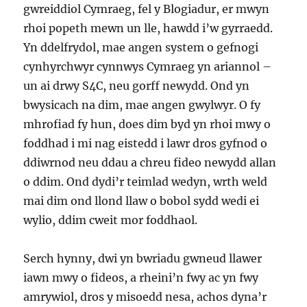
gwreiddiol Cymraeg, fel y Blogiadur, er mwyn
rhoi popeth mewn un lle, hawdd i’w gyrraedd.
Yn ddelfrydol, mae angen system o gefnogi
cynhyrchwyr cynnwys Cymraeg yn ariannol –
un ai drwy S4C, neu gorff newydd. Ond yn
bwysicach na dim, mae angen gwylwyr. O fy
mhrofiad fy hun, does dim byd yn rhoi mwy o
foddhad i mi nag eistedd i lawr dros gyfnod o
ddiwrnod neu ddau a chreu fideo newydd allan
o ddim. Ond dydi’r teimlad wedyn, wrth weld
mai dim ond llond llaw o bobol sydd wedi ei
wylio, ddim cweit mor foddhaol.
Serch hynny, dwi yn bwriadu gwneud llawer
iawn mwy o fideos, a rheini’n fwy ac yn fwy
amrywiol, dros y misoedd nesa, achos dyna’r