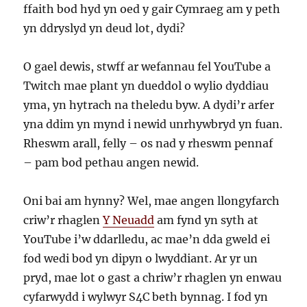
ffaith bod hyd yn oed y gair Cymraeg am y peth
yn ddryslyd yn deud lot, dydi?
O gael dewis, stwff ar wefannau fel YouTube a
Twitch mae plant yn dueddol o wylio dyddiau
yma, yn hytrach na theledu byw. A dydi’r arfer
yna ddim yn mynd i newid unrhywbryd yn fuan.
Rheswm arall, felly – os nad y rheswm pennaf
– pam bod pethau angen newid.
Oni bai am hynny? Wel, mae angen llongyfarch
criw’r rhaglen
Y Neuadd
am fynd yn syth at
YouTube i’w ddarlledu, ac mae’n dda gweld ei
fod wedi bod yn dipyn o lwyddiant. Ar yr un
pryd, mae lot o gast a chriw’r rhaglen yn enwau
cyfarwydd i wylwyr S4C beth bynnag. I fod yn