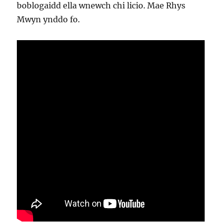
boblogaidd ella wnewch chi licio. Mae Rhys
Mwyn ynddo fo.