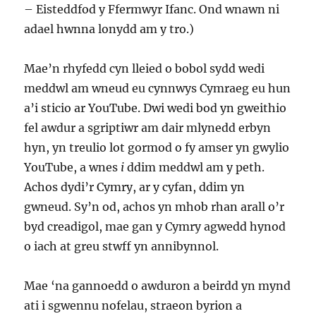
– Eisteddfod y Ffermwyr Ifanc. Ond wnawn ni
adael hwnna lonydd am y tro.)
Mae’n rhyfedd cyn lleied o bobol sydd wedi
meddwl am wneud eu cynnwys Cymraeg eu hun
a’i sticio ar YouTube. Dwi wedi bod yn gweithio
fel awdur a sgriptiwr am dair mlynedd erbyn
hyn, yn treulio lot gormod o fy amser yn gwylio
YouTube, a wnes
i
ddim meddwl am y peth.
Achos dydi’r Cymry, ar y cyfan, ddim yn
gwneud. Sy’n od, achos yn mhob rhan arall o’r
byd creadigol, mae gan y Cymry agwedd hynod
o iach at greu stwff yn annibynnol.
Mae ‘na gannoedd o awduron a beirdd yn mynd
ati i sgwennu nofelau, straeon byrion a