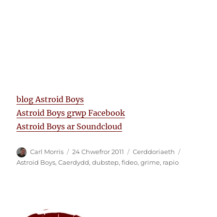
blog Astroid Boys
Astroid Boys grwp Facebook
Astroid Boys ar Soundcloud
Awdur
Cofnodwyd
Categorïau
Tagiau
Carl Morris
24 Chwefror 2011
Cerddoriaeth
ar
Astroid Boys
,
Caerdydd
,
dubstep
,
fideo
,
grime
,
rapio