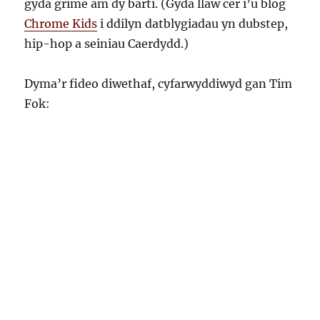
gyda grime am dy barti. (Gyda llaw cer i’u blog
Chrome Kids
i ddilyn datblygiadau yn dubstep,
hip-hop a seiniau Caerdydd.)
Dyma’r fideo diwethaf, cyfarwyddiwyd gan Tim
Fok: