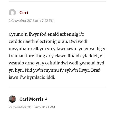
Ceri
yn
dweud:
2 Chwefror 2015 am 7:22 PM
Cytuno’n llwyr fod enaid arbennig i’r
cerddoriaeth electronig orau. Dwi wedi
mwynhau’r albym yn y fawr iawn, yn enwedig y
treuliau toreithog ar y clawr. Rhaid cyfaddef, ei
wrando arno yn y cefndir dwi wedi gwneud hyd
yn hyn. Nid yw’n mynnu fy sylw’n llwyr. Braf
iawn i’w hymlacio iddi.
Carl Morris
yn
dweud:
2 Chwefror 2015 am 11:38 PM