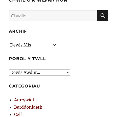
CHWILIO’R WEFAN HON
CHW
Chwilio
am:
ARCHIF
Archif
POBOL Y TWLL
CATEGORÏAU
Amrywiol
Barddoniaeth
Celf