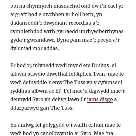
boi na chynnyrch masnachol ond dw i’n cael yr
argraff bod e uwchben yr holl beth, yn
dadansoddi’r diwydiant recordiau a’r
cymhlethdod wrth gyrraedd unrhyw berthynas
gyda’r gwrandawr. Dyna pam mae’r pecyn a’r
dyluniad mor addas.
Er bod 13 mlynedd wedi mynd ers Drukqs, ei
albwm stiwdio diwethaf fel Aphex Twin, mae fe
wedi defnyddio’r enw The Tuss yn y cyfamser i
ryddhau albwm ac EP. Fel mae’n digwydd mae’r
deunydd Syro yn debyg iawn i’r
jams disgo
a
ddarparwyd gan The Tuss.
Yn amlwg fel golygydd o’i waith ei hun mae fe
wedi bod yn canolbwyntio ar Syro. Mae ‘na