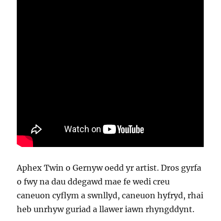
Aphex Twin o Gernyw oedd yr artist. Dros gyrfa
o fwy na dau ddegawd mae fe wedi creu
caneuon cyflym a swnllyd, caneuon hyfryd, rhai
heb unrhyw guriad a llawer iawn rhyngddynt.