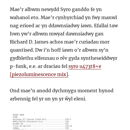
Mae’r albwm newydd Syro ganddo fe yn
wahanol eto. Mae’r cynhyrchiad yn fwy manwl
nag erioed ac yn ddawnsiadwy iawn. Efallai taw
hwn yw’r albwm mwyaf dawnsiadwy gan
Richard D. James achos mae’r curiadau mor
quantised. Dw i’n hoff iawn o’r albwm sy’n
gydblethu elfennau o rêv gyda syntheseiddwyr
p-funk, e.e. ar draciau fel
syro u473t8+e
[piezoluminescence mix]
.
Ond mae’n anodd dychmygu moment hynod
arbennig fel yr un yn yr ŵyl eleni.