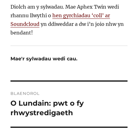
Diolch am y sylwadau. Mae Aphex Twin wedi
rhannu llwythi o
hen gyrchiadau ‘coll’ ar
Soundcloud
yn ddiweddar a dw i’n joio nhw yn
bendant!
Mae'r sylwadau wedi cau.
Llywio
BLAENOROL
cofnod
O Lundain: pwt o fy
Cofnod
blaenorol:
rhwystredigaeth