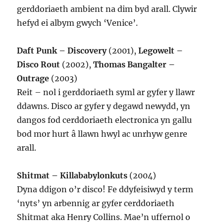
gerddoriaeth ambient na dim byd arall. Clywir
hefyd ei albym gwych ‘Venice’.
Daft Punk – Discovery
(2001),
Legowelt –
Disco Rout
(2002),
Thomas Bangalter –
Outrage
(2003)
Reit – nol i gerddoriaeth syml ar gyfer y llawr
ddawns. Disco ar gyfer y degawd newydd, yn
dangos fod cerddoriaeth electronica yn gallu
bod mor hurt â llawn hwyl ac unrhyw genre
arall.
Shitmat – Killababylonkuts
(2004)
Dyna ddigon o’r disco! Fe ddyfeisiwyd y term
‘nyts’ yn arbennig ar gyfer cerddoriaeth
Shitmat aka Henry Collins. Mae’n uffernol o