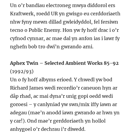
Un o’r bandiau electroneg mwya diddorol ers
Kraftwerk, roedd UR yn gwisgo eu cerddoriaeth
nhw fyny mewn dillad gwleidyddol, fel fersiwn
tecno o Public Enemy. Hon yw fy hoff drac i o’r
cyfnod cynnar, ac mae dal yn anfon ias i lawr fy
nghefn bob tro dwi’n gwrando arni.
Aphex Twin – Selected Ambient Works 85-92
(1992/93)
Un o fy hoff albyms erioed. Y chwedl yw bod
Richard James wedi recordio’r caneuon hyn ar
dâp rhad, ac mai dyna’r unig gopi oedd wedi
goroesi – y canlyniad yw swn/mix iffy iawn ar
adegau (mae’n anodd iawn gwrando ar hwn yn
y car!). Ond mae’r gerddoriaeth yn hollol
anhygoel o’r dechrau i’r diwedd.