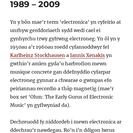
1989 – 2009
llawn
Yn y bôn mae’r term ‘electronica’ yn cyfeirio at
unrhyw gerddoriaeth sydd wedi cael ei
gynhyrchu trwy gyfrwng electroneg. Yn ôl yn y
1950au a’r 1960au roedd cyfansoddwyr fel
Karlheinz Stockhausen
a
Iannis Xenakis
yn
gwthio’r amlen gyda’u harbrofion mewn
musique concrete gan ddefnyddio cyfarpar
electroneg gynnar a chwarae o gwmpas efo
peiriannau recordio a thâp magnetig (mae’r
box set ‘Ohm: The Early Gurus of Electronic
Music’ yn gyflwyniad da).
Dechreuodd fy niddordeb i mewn electronica ar
ddechrau’r nawdegau. Ro’n i’n ddigon lwcus