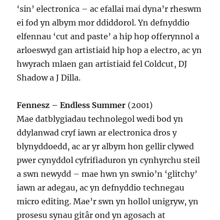
‘sin’ electronica – ac efallai mai dyna’r rheswm
ei fod yn albym mor ddiddorol. Yn defnyddio
elfennau ‘cut and paste’ a hip hop offerynnol a
arloeswyd gan artistiaid hip hop a electro, ac yn
hwyrach mlaen gan artistiaid fel Coldcut, DJ
Shadow a J Dilla.
Fennesz – Endless Summer
(2001)
Mae datblygiadau technolegol wedi bod yn
ddylanwad cryf iawn ar electronica dros y
blynyddoedd, ac ar yr albym hon gellir clywed
pwer cynyddol cyfrifiaduron yn cynhyrchu steil
a swn newydd – mae hwn yn swnio’n ‘glitchy’
iawn ar adegau, ac yn defnyddio technegau
micro editing. Mae’r swn yn hollol unigryw, yn
prosesu synau gitâr ond yn agosach at