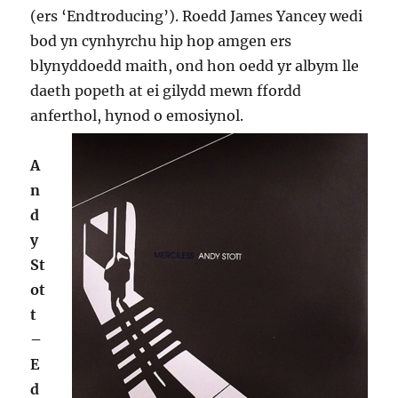
(ers ‘Endtroducing’). Roedd James Yancey wedi
bod yn cynhyrchu hip hop amgen ers
blynyddoedd maith, ond hon oedd yr albym lle
daeth popeth at ei gilydd mewn ffordd
anferthol, hynod o emosiynol.
A
n
d
y
St
ot
t
–
E
d