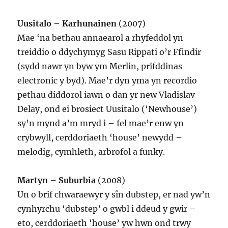
Uusitalo – Karhunainen
(2007)
Mae ‘na bethau annaearol a rhyfeddol yn
treiddio o ddychymyg Sasu Rippati o’r Ffindir
(sydd nawr yn byw ym Merlin, prifddinas
electronic y byd). Mae’r dyn yma yn recordio
pethau diddorol iawn o dan yr new Vladislav
Delay, ond ei brosiect Uusitalo (‘Newhouse’)
sy’n mynd a’m mryd i – fel mae’r enw yn
crybwyll, cerddoriaeth ‘house’ newydd –
melodig, cymhleth, arbrofol a funky.
Martyn – Suburbia
(2008)
Un o brif chwaraewyr y sîn dubstep, er nad yw’n
cynhyrchu ‘dubstep’ o gwbl i ddeud y gwir –
eto, cerddoriaeth ‘house’ yw hwn ond trwy