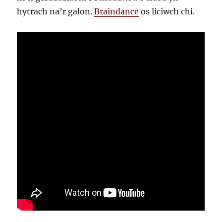
hytrach na’r galon.
Braindance
os liciwch chi.