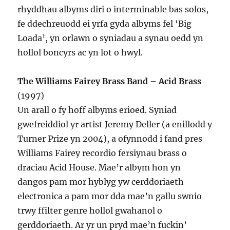
rhyddhau albyms diri o interminable bas solos,
fe ddechreuodd ei yrfa gyda albyms fel ‘Big
Loada’, yn orlawn o syniadau a synau oedd yn
hollol boncyrs ac yn lot o hwyl.
The Williams Fairey Brass Band – Acid Brass
(1997)
Un arall o fy hoff albyms erioed. Syniad
gwefreiddiol yr artist Jeremy Deller (a enillodd y
Turner Prize yn 2004), a ofynnodd i fand pres
Williams Fairey recordio fersiynau brass o
draciau Acid House. Mae’r albym hon yn
dangos pam mor hyblyg yw cerddoriaeth
electronica a pam mor dda mae’n gallu swnio
trwy ffilter genre hollol gwahanol o
gerddoriaeth. Ar yr un pryd mae’n fuckin’