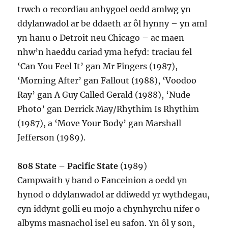
trwch o recordiau anhygoel oedd amlwg yn
ddylanwadol ar be ddaeth ar ôl hynny – yn aml
yn hanu o Detroit neu Chicago – ac maen
nhw’n haeddu cariad yma hefyd: traciau fel
‘Can You Feel It’ gan Mr Fingers (1987),
‘Morning After’ gan Fallout (1988), ‘Voodoo
Ray’ gan A Guy Called Gerald (1988), ‘Nude
Photo’ gan Derrick May/Rhythim Is Rhythim
(1987), a ‘Move Your Body’ gan Marshall
Jefferson (1989).
808 State – Pacific State
(1989)
Campwaith y band o Fanceinion a oedd yn
hynod o ddylanwadol ar ddiwedd yr wythdegau,
cyn iddynt golli eu mojo a chynhyrchu nifer o
albyms masnachol isel eu safon. Yn ôl y son,