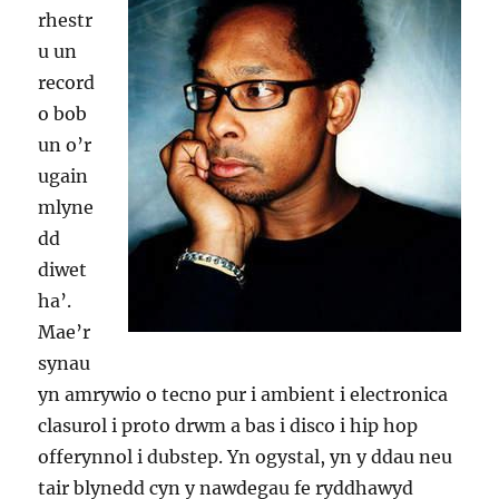
rhestr
u un
record
o bob
un o’r
ugain
mlyne
dd
diwet
ha’.
Mae’r
synau
yn amrywio o tecno pur i ambient i electronica
clasurol i proto drwm a bas i disco i hip hop
offerynnol i dubstep. Yn ogystal, yn y ddau neu
tair blynedd cyn y nawdegau fe ryddhawyd