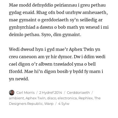
Mae modd defnyddio peiriannau i greu pethau
gydag enaid. Rhag ofn bod unrhyw amheuaeth,
mae gymaint o gerddoriaeth sy’n seiliedig ar
gynhyrchiad a dawns o bob math yn wneud i mi
deimlo pethau. Syro, dim gymaint.
Wedi dweud hyn i gyd mae’r Aphex Twin yn
creu caneuon am yr hir dymor. Dw i ddim wedi
cael digon o’r albwm trawiadol yma o bell
ffordd. Mae hi’n digon bosib y bydd fy marn i
yn newid.
Awdur
Cofnodwyd
Categorïau
Tagiau
Carl Morris
2 Hydref 2014
Cerddoriaeth
ar
ambient
,
Aphex Twin
,
disco
,
electronica
,
Rephlex
,
The
ar
Designers Republic
,
Warp
4 Sylw
Syro
gan