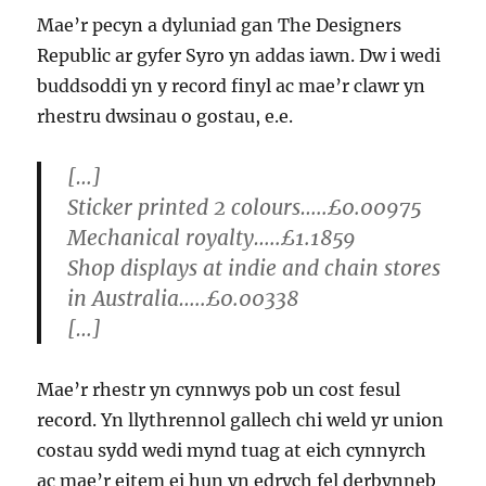
Mae’r pecyn a dyluniad gan The Designers
Republic ar gyfer Syro yn addas iawn. Dw i wedi
buddsoddi yn y record finyl ac mae’r clawr yn
rhestru dwsinau o gostau, e.e.
[…]
Sticker printed 2 colours…..£0.00975
Mechanical royalty…..£1.1859
Shop displays at indie and chain stores
in Australia…..£0.00338
[…]
Mae’r rhestr yn cynnwys pob un cost fesul
record. Yn llythrennol gallech chi weld yr union
costau sydd wedi mynd tuag at eich cynnyrch
ac mae’r eitem ei hun yn edrych fel derbynneb