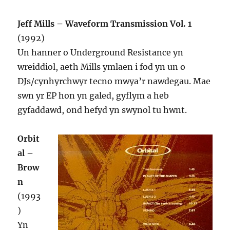
Jeff Mills – Waveform Transmission Vol. 1
(1992)
Un hanner o Underground Resistance yn
wreiddiol, aeth Mills ymlaen i fod yn un o
DJs/cynhyrchwyr tecno mwya’r nawdegau. Mae
swn yr EP hon yn galed, gyflym a heb
gyfaddawd, ond hefyd yn swynol tu hwnt.
Orbit
al –
Brow
n
(1993
)
Yn