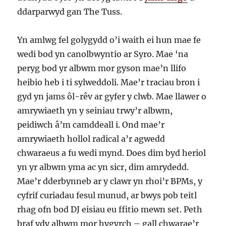
ddarparwyd gan The Tuss.
Yn amlwg fel golygydd o’i waith ei hun mae fe
wedi bod yn canolbwyntio ar Syro. Mae ‘na
peryg bod yr albwm mor gyson mae’n llifo
heibio heb i ti sylweddoli. Mae’r traciau bron i
gyd yn jams ôl-rêv ar gyfer y clwb. Mae llawer o
amrywiaeth yn y seiniau trwy’r albwm,
peidiwch â’m camddeall i. Ond mae’r
amrywiaeth hollol radical a’r agwedd
chwaraeus a fu wedi mynd. Does dim byd heriol
yn yr albwm yma ac yn sicr, dim amrydedd.
Mae’r dderbynneb ar y clawr yn rhoi’r BPMs, y
cyfrif curiadau fesul munud, ar bwys pob teitl
rhag ofn bod DJ eisiau eu ffitio mewn set. Peth
braf ydy albwm mor hygyrch – gall chwarae’r