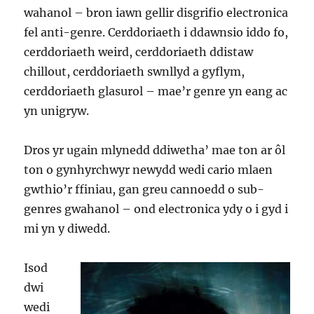
wahanol – bron iawn gellir disgrifio electronica
fel anti-genre. Cerddoriaeth i ddawnsio iddo fo,
cerddoriaeth weird, cerddoriaeth ddistaw
chillout, cerddoriaeth swnllyd a gyflym,
cerddoriaeth glasurol – mae’r genre yn eang ac
yn unigryw.
Dros yr ugain mlynedd ddiwetha’ mae ton ar ôl
ton o gynhyrchwyr newydd wedi cario mlaen
gwthio’r ffiniau, gan greu cannoedd o sub-
genres gwahanol – ond electronica ydy o i gyd i
mi yn y diwedd.
Isod
dwi
wedi