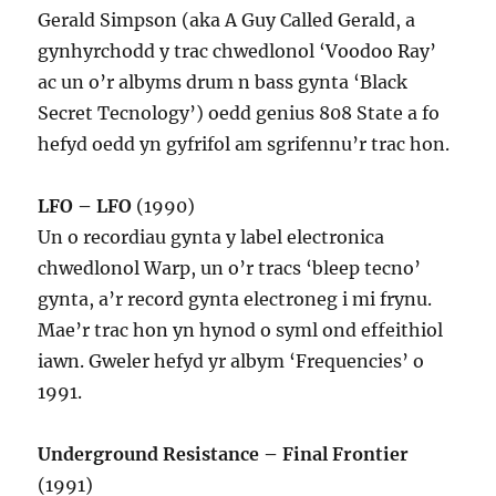
Gerald Simpson (aka A Guy Called Gerald, a
gynhyrchodd y trac chwedlonol ‘Voodoo Ray’
ac un o’r albyms drum n bass gynta ‘Black
Secret Tecnology’) oedd genius 808 State a fo
hefyd oedd yn gyfrifol am sgrifennu’r trac hon.
LFO – LFO
(1990)
Un o recordiau gynta y label electronica
chwedlonol Warp, un o’r tracs ‘bleep tecno’
gynta, a’r record gynta electroneg i mi frynu.
Mae’r trac hon yn hynod o syml ond effeithiol
iawn. Gweler hefyd yr albym ‘Frequencies’ o
1991.
Underground Resistance – Final Frontier
(1991)