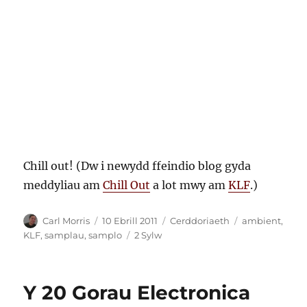
Chill out! (Dw i newydd ffeindio blog gyda
meddyliau am
Chill Out
a lot mwy am
KLF
.)
Awdur
Cofnodwyd
Categorïau
Tagiau
Carl Morris
10 Ebrill 2011
Cerddoriaeth
ambient
,
ar
ar
KLF
,
samplau
,
samplo
2 Sylw
Chill
Out
gan
Y 20 Gorau Electronica
KLF,
albwm