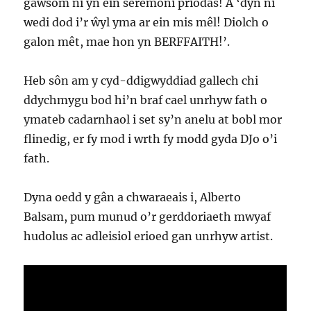
gawsom ni yn ein seremoni priodas! A ‘dyn ni
wedi dod i’r ŵyl yma ar ein mis mêl! Diolch o
galon mêt, mae hon yn BERFFAITH!’.
Heb sôn am y cyd-ddigwyddiad gallech chi
ddychmygu bod hi’n braf cael unrhyw fath o
ymateb cadarnhaol i set sy’n anelu at bobl mor
flinedig, er fy mod i wrth fy modd gyda DJo o’i
fath.
Dyna oedd y gân a chwaraeais i, Alberto
Balsam, pum munud o’r gerddoriaeth mwyaf
hudolus ac adleisiol erioed gan unrhyw artist.