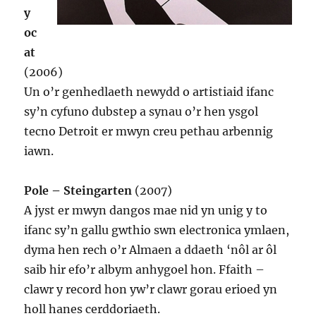
y
oc
at
(2006)
Un o’r genhedlaeth newydd o artistiaid ifanc
sy’n cyfuno dubstep a synau o’r hen ysgol
tecno Detroit er mwyn creu pethau arbennig
iawn.
Pole – Steingarten
(2007)
A jyst er mwyn dangos mae nid yn unig y to
ifanc sy’n gallu gwthio swn electronica ymlaen,
dyma hen rech o’r Almaen a ddaeth ‘nôl ar ôl
saib hir efo’r albym anhygoel hon. Ffaith –
clawr y record hon yw’r clawr gorau erioed yn
holl hanes cerddoriaeth.