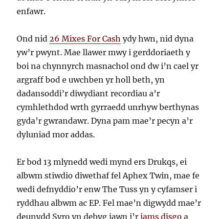
enfawr.
Ond nid
26 Mixes For Cash
ydy hwn, nid dyna
yw’r pwynt. Mae llawer mwy i gerddoriaeth y
boi na chynnyrch masnachol ond dw i’n cael yr
argraff bod e uwchben yr holl beth, yn
dadansoddi’r diwydiant recordiau a’r
cymhlethdod wrth gyrraedd unrhyw berthynas
gyda’r gwrandawr. Dyna pam mae’r pecyn a’r
dyluniad mor addas.
Er bod 13 mlynedd wedi mynd ers Drukqs, ei
albwm stiwdio diwethaf fel Aphex Twin, mae fe
wedi defnyddio’r enw The Tuss yn y cyfamser i
ryddhau albwm ac EP. Fel mae’n digwydd mae’r
deunydd Syro yn debyg iawn i’r
jams disgo
a