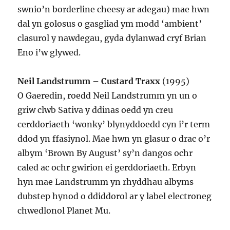
swnio’n borderline cheesy ar adegau) mae hwn
dal yn golosus o gasgliad ym modd ‘ambient’
clasurol y nawdegau, gyda dylanwad cryf Brian
Eno i’w glywed.
Neil Landstrumm – Custard Traxx
(1995)
O Gaeredin, roedd Neil Landstrumm yn un o
griw clwb Sativa y ddinas oedd yn creu
cerddoriaeth ‘wonky’ blynyddoedd cyn i’r term
ddod yn ffasiynol. Mae hwn yn glasur o drac o’r
albym ‘Brown By August’ sy’n dangos ochr
caled ac ochr gwirion ei gerddoriaeth. Erbyn
hyn mae Landstrumm yn rhyddhau albyms
dubstep hynod o ddiddorol ar y label electroneg
chwedlonol Planet Mu.