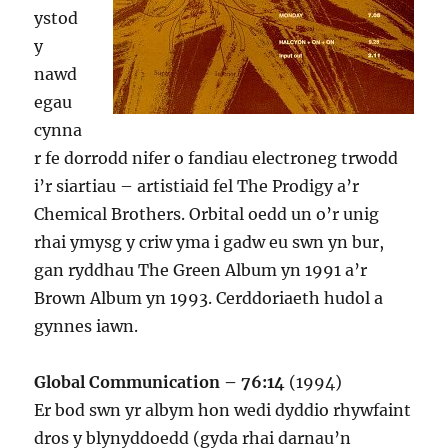
ystod
y
nawd
egau
cynna
r fe dorrodd nifer o fandiau electroneg trwodd
i’r siartiau – artistiaid fel The Prodigy a’r
Chemical Brothers. Orbital oedd un o’r unig
rhai ymysg y criw yma i gadw eu swn yn bur,
gan ryddhau The Green Album yn 1991 a’r
Brown Album yn 1993. Cerddoriaeth hudol a
gynnes iawn.
Global Communication – 76:14
(1994)
Er bod swn yr albym hon wedi dyddio rhywfaint
dros y blynyddoedd (gyda rhai darnau’n