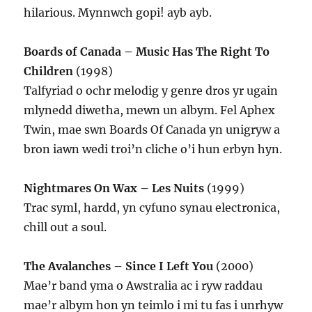
hilarious. Mynnwch gopi! ayb ayb.
Boards of Canada – Music Has The Right To
Children
(1998)
Talfyriad o ochr melodig y genre dros yr ugain
mlynedd diwetha, mewn un albym. Fel Aphex
Twin, mae swn Boards Of Canada yn unigryw a
bron iawn wedi troi’n cliche o’i hun erbyn hyn.
Nightmares On Wax – Les Nuits
(1999)
Trac syml, hardd, yn cyfuno synau electronica,
chill out a soul.
The Avalanches – Since I Left You
(2000)
Mae’r band yma o Awstralia ac i ryw raddau
mae’r albym hon yn teimlo i mi tu fas i unrhyw