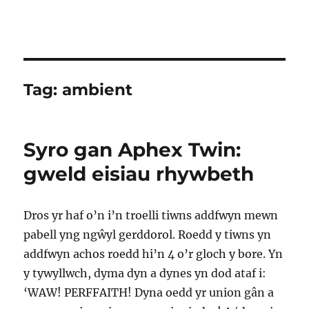
Tag:
ambient
Syro gan Aphex Twin:
gweld eisiau rhywbeth
Dros yr haf o’n i’n troelli tiwns addfwyn mewn
pabell yng ngŵyl gerddorol. Roedd y tiwns yn
addfwyn achos roedd hi’n 4 o’r gloch y bore. Yn
y tywyllwch, dyma dyn a dynes yn dod ataf i:
‘WAW! PERFFAITH! Dyna oedd yr union gân a