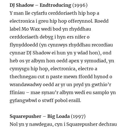
DJ Shadow – Endtroducing
(1996)
Y man lle cyfarfu cerddoriaeth hip hop a
electronica i greu hip hop offerynnol. Roedd
label Mo Wax wedi bod yn rhyddhau
cerddoriaeth debyg i hyn ers nifer o
flynyddoedd (yn cynnwys rhyddhau recordiau
cynnar DJ Shadow ei hun yn y wlad hon), ond
heb os yr albym hon oedd apex y symudiad, yn
cymysgu hip hop, electronica, electro a
thechnegau cut n paste mewn ffordd hynod o
wrandawadwy oedd ar yr un pryd yn gwthio’r
ffiniau – mae synau’r albym wedi eu samplo yn
gyfangwbwl o stwff pobol eraill.
Squarepusher – Big Loada
(1997)
Nol yn y nawdegau, cyn i Squarepusher dechrau