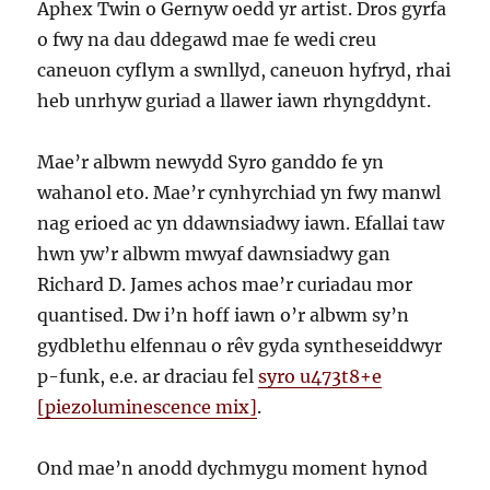
Aphex Twin o Gernyw oedd yr artist. Dros gyrfa
o fwy na dau ddegawd mae fe wedi creu
caneuon cyflym a swnllyd, caneuon hyfryd, rhai
heb unrhyw guriad a llawer iawn rhyngddynt.
Mae’r albwm newydd Syro ganddo fe yn
wahanol eto. Mae’r cynhyrchiad yn fwy manwl
nag erioed ac yn ddawnsiadwy iawn. Efallai taw
hwn yw’r albwm mwyaf dawnsiadwy gan
Richard D. James achos mae’r curiadau mor
quantised. Dw i’n hoff iawn o’r albwm sy’n
gydblethu elfennau o rêv gyda syntheseiddwyr
p-funk, e.e. ar draciau fel
syro u473t8+e
[piezoluminescence mix]
.
Ond mae’n anodd dychmygu moment hynod