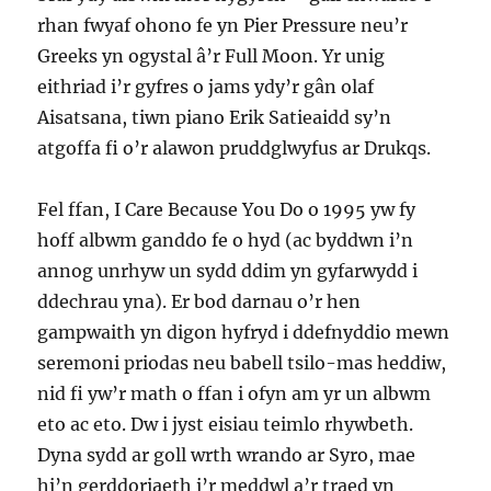
rhan fwyaf ohono fe yn Pier Pressure neu’r
Greeks yn ogystal â’r Full Moon. Yr unig
eithriad i’r gyfres o jams ydy’r gân olaf
Aisatsana, tiwn piano Erik Satieaidd sy’n
atgoffa fi o’r alawon pruddglwyfus ar Drukqs.
Fel ffan, I Care Because You Do o 1995 yw fy
hoff albwm ganddo fe o hyd (ac byddwn i’n
annog unrhyw un sydd ddim yn gyfarwydd i
ddechrau yna). Er bod darnau o’r hen
gampwaith yn digon hyfryd i ddefnyddio mewn
seremoni priodas neu babell tsilo-mas heddiw,
nid fi yw’r math o ffan i ofyn am yr un albwm
eto ac eto. Dw i jyst eisiau teimlo rhywbeth.
Dyna sydd ar goll wrth wrando ar Syro, mae
hi’n gerddoriaeth i’r meddwl a’r traed yn