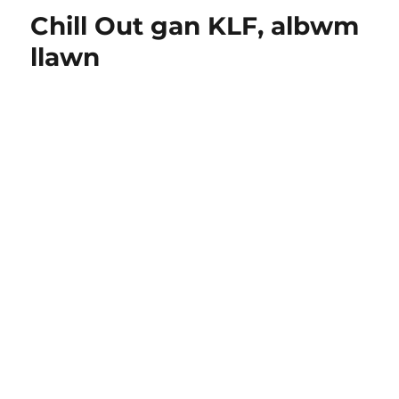
Aphex
Chill Out gan KLF, albwm
Twin:
gweld
llawn
eisiau
rhywbeth