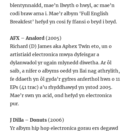
blentynnaidd, mae’n llwyth o hwyl, ac mae’n
codi braw arna i. Mae’r albym ‘Full English
Breakfest’ hefyd yn cosi fy ffansi o bryd i bryd.
AFX – Analord
(2005)
Richard (D) James aka Aphex Twin eto, un o
artistiaid electronica mwya dyfeisgar a
dylanwadol yr ugain mlynedd diwetha. Ar ôl
saib, a nifer o albyms oedd yn llai nag athrylith,
fe ddaeth yn ôl gyda’r gyfres anferthol hwn o 11
EPs (41 trac) a’u rhyddhawyd yn ystod 2005.
Mae’r swn yn acid, ond hefyd yn electronica
pur.
J Dilla – Donuts
(2006)
Yr albym hip hop electronica gorau ers degawd