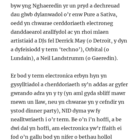
byw yng Nghaeredin yr un pryd a dechreuad
dau glwb dylanwadol o’r enw Pure a Sativa,
oedd yn chwarae cerddoriaeth electroneg
danddaearol arallfydol ac yn rhoi mlaen
artistiaid a DJs fel Derrick May (o Detroit, y dyn
a dyfeisiodd y term ‘techno’), Orbital (o
Lundain), a Neil Landstrumm (o Gaeredin).
Er bod y term electronica erbyn hyn yn
gysylltiadol a cherddoriaeth sy’n addas ar gyfer
gwrando adra yn y ty (yn aml gyda sbliff mawr
mewn un llaw, neu yn chwarae yn y cefndir yn
ystod dinner party), NID dyma yw fy
nealltwriaeth i o’r term. Be o’n i’n hoffi, a be
dwi dal yn hoffi, am electronica yw’r ffaith ei
fod o’n gallu bod yn nifer o bethau hollol