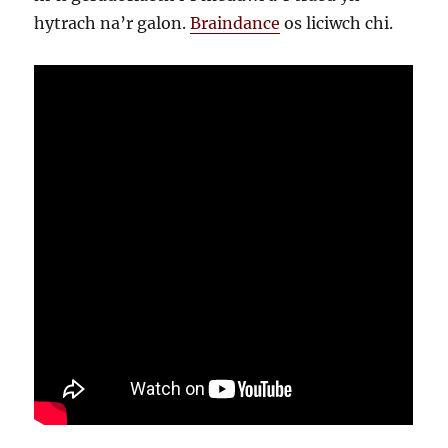
hytrach na’r galon.
Braindance
os liciwch chi.