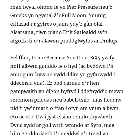
rhan fwyaf ohono fe yn Pier Pressure neu’r
Greeks yn ogystal â’r Full Moon. Yr unig
eithriad i’r gyfres o jams ydy’r gân olaf
Aisatsana, tiwn piano Erik Satieaidd sy’n
atgoffa fi o’r alawon pruddglwyfus ar Drukqs.
Fel ffan, I Care Because You Do o 1995 yw fy
hoff albwm ganddo fe o hyd (ac byddwn i’n
annog unrhyw un sydd ddim yn gyfarwydd i
ddechrau yna). Er bod darnau o’r hen
gampwaith yn digon hyfryd i ddefnyddio mewn
seremoni priodas neu babell tsilo-mas heddiw,
nid fi yw’r math o ffan i ofyn am yr un albwm
eto ac eto. Dw i jyst eisiau teimlo rhywbeth.
Dyna sydd ar goll wrth wrando ar Syro, mae
hi’n gerddoriaeth i’r meddwl a’r traed yn