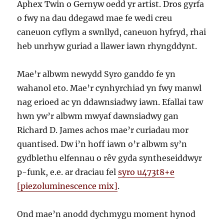
Aphex Twin o Gernyw oedd yr artist. Dros gyrfa
o fwy na dau ddegawd mae fe wedi creu
caneuon cyflym a swnllyd, caneuon hyfryd, rhai
heb unrhyw guriad a llawer iawn rhyngddynt.
Mae’r albwm newydd Syro ganddo fe yn
wahanol eto. Mae’r cynhyrchiad yn fwy manwl
nag erioed ac yn ddawnsiadwy iawn. Efallai taw
hwn yw’r albwm mwyaf dawnsiadwy gan
Richard D. James achos mae’r curiadau mor
quantised. Dw i’n hoff iawn o’r albwm sy’n
gydblethu elfennau o rêv gyda syntheseiddwyr
p-funk, e.e. ar draciau fel
syro u473t8+e
[piezoluminescence mix]
.
Ond mae’n anodd dychmygu moment hynod