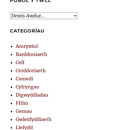
POBOL Y TWLL
CATEGORÏAU
Amrywiol
Barddoniaeth
Celf
Cerddoriaeth
Comedi
Cyfryngau
Digwyddiadau
Ffilm
Gemau
Gwleidyddiaeth
Llefydd