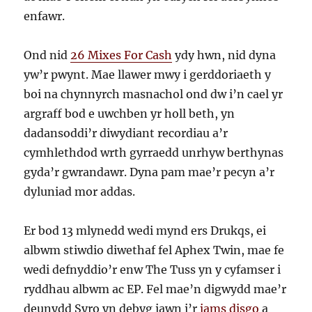
enfawr.
Ond nid
26 Mixes For Cash
ydy hwn, nid dyna
yw’r pwynt. Mae llawer mwy i gerddoriaeth y
boi na chynnyrch masnachol ond dw i’n cael yr
argraff bod e uwchben yr holl beth, yn
dadansoddi’r diwydiant recordiau a’r
cymhlethdod wrth gyrraedd unrhyw berthynas
gyda’r gwrandawr. Dyna pam mae’r pecyn a’r
dyluniad mor addas.
Er bod 13 mlynedd wedi mynd ers Drukqs, ei
albwm stiwdio diwethaf fel Aphex Twin, mae fe
wedi defnyddio’r enw The Tuss yn y cyfamser i
ryddhau albwm ac EP. Fel mae’n digwydd mae’r
deunydd Syro yn debyg iawn i’r
jams disgo
a