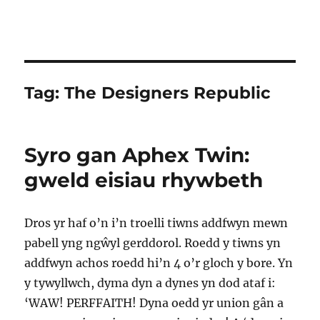
Tag:
The Designers Republic
Syro gan Aphex Twin:
gweld eisiau rhywbeth
Dros yr haf o’n i’n troelli tiwns addfwyn mewn
pabell yng ngŵyl gerddorol. Roedd y tiwns yn
addfwyn achos roedd hi’n 4 o’r gloch y bore. Yn
y tywyllwch, dyma dyn a dynes yn dod ataf i:
‘WAW! PERFFAITH! Dyna oedd yr union gân a