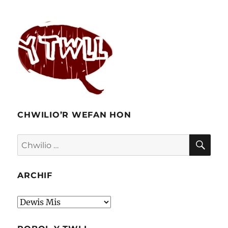
Aphex
Twin:
gweld
eisiau
rhywbeth
CHWILIO’R WEFAN HON
CHW
Chwilio
am:
ARCHIF
Archif