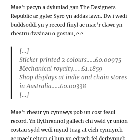
Mae’r pecyn a dyluniad gan The Designers
Republic ar gyfer Syro yn addas iawn. Dw i wedi
buddsoddi yn y record finyl ac mae’r clawr yn
rhestru dwsinau o gostau, e.e.
[…]
Sticker printed 2 colours…..£0.00975
Mechanical royalty…..£1.1859
Shop displays at indie and chain stores
in Australia…..£0.00338
[…]
Mae’r rhestr yn cynnwys pob un cost fesul
record. Yn llythrennol gallech chi weld yr union
costau sydd wedi mynd tuag at eich cynnyrch
ac mae’r eitem ei hun yn edrych fel derbynneb