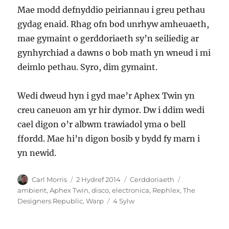
Mae modd defnyddio peiriannau i greu pethau
gydag enaid. Rhag ofn bod unrhyw amheuaeth,
mae gymaint o gerddoriaeth sy’n seiliedig ar
gynhyrchiad a dawns o bob math yn wneud i mi
deimlo pethau. Syro, dim gymaint.
Wedi dweud hyn i gyd mae’r Aphex Twin yn
creu caneuon am yr hir dymor. Dw i ddim wedi
cael digon o’r albwm trawiadol yma o bell
ffordd. Mae hi’n digon bosib y bydd fy marn i
yn newid.
Awdur
Cofnodwyd
Categorïau
Tagiau
Carl Morris
2 Hydref 2014
Cerddoriaeth
ar
ambient
,
Aphex Twin
,
disco
,
electronica
,
Rephlex
,
The
ar
Designers Republic
,
Warp
4 Sylw
Syro
gan