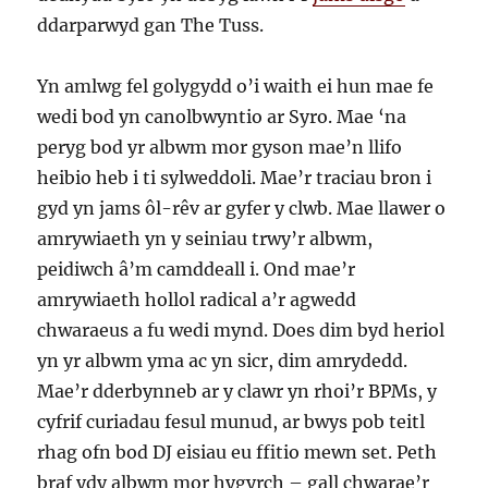
ddarparwyd gan The Tuss.
Yn amlwg fel golygydd o’i waith ei hun mae fe
wedi bod yn canolbwyntio ar Syro. Mae ‘na
peryg bod yr albwm mor gyson mae’n llifo
heibio heb i ti sylweddoli. Mae’r traciau bron i
gyd yn jams ôl-rêv ar gyfer y clwb. Mae llawer o
amrywiaeth yn y seiniau trwy’r albwm,
peidiwch â’m camddeall i. Ond mae’r
amrywiaeth hollol radical a’r agwedd
chwaraeus a fu wedi mynd. Does dim byd heriol
yn yr albwm yma ac yn sicr, dim amrydedd.
Mae’r dderbynneb ar y clawr yn rhoi’r BPMs, y
cyfrif curiadau fesul munud, ar bwys pob teitl
rhag ofn bod DJ eisiau eu ffitio mewn set. Peth
braf ydy albwm mor hygyrch – gall chwarae’r