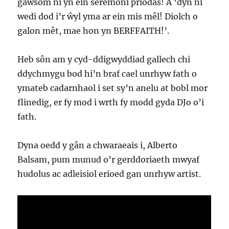
gawsom ni yn ein seremoni priodas! A ‘dyn ni
wedi dod i’r ŵyl yma ar ein mis mêl! Diolch o
galon mêt, mae hon yn BERFFAITH!’.
Heb sôn am y cyd-ddigwyddiad gallech chi
ddychmygu bod hi’n braf cael unrhyw fath o
ymateb cadarnhaol i set sy’n anelu at bobl mor
flinedig, er fy mod i wrth fy modd gyda DJo o’i
fath.
Dyna oedd y gân a chwaraeais i, Alberto
Balsam, pum munud o’r gerddoriaeth mwyaf
hudolus ac adleisiol erioed gan unrhyw artist.