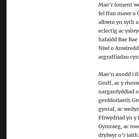
Mae’r foment we
fel ffan mawr o 
albwm yn syth ar
eclectig ac ysbr
hafaidd Bae Bae 
Niwl o Anwiredd
argraffiadau cynt
Mae’n anodd i fi
Gruff, ac y rhes
narganfyddiad o
gerddoriaeth Gru
gyntaf, ac wedyn
Ffrwydriad yn y 
Gymraeg, ac roe
drylwyr o’r iaith