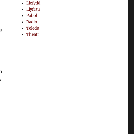
Llefydd
a
Llyfrau
Pobol
Radio
Teledu
u
Theatr
h
y