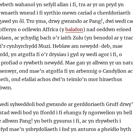
eth wahanol yn sefyll allan i fi, tra ar yr un pryd yn
h wnaeth wneud i fi syrthio mewn cariad a cherddoriaeth
gawd yn ôl. Tro yma, drwy gwrando ar Pang!, dwi wedi ca
offeryn o orllewin Affrica (y
balafon
) nad oeddwn erioed
blaen, ac ychydig bach o’r iaith Zulu (yn benodol ar y trac
h i’r cynhyrchydd Muzi. Heblaw am newydd-deb, mae
d, yn atgoffa fi o’r drysiau i gyd sy wedi agor i fi, o
l profiad o rywbeth newydd. Mae gan yr albwm yr un nat
laenwyr, ond mae’n atgoffa fi yn arbennig o Candylion ac
eth, ond efallai achos dwi’n teimlo’n mor hiraethus
lbwm.
wedi sylweddoli bod gwrando ar gerddoriaeth Gruff drwy’
ad wedi bod yn ffordd i fi ehangu fy ngorwelion yn bell
 albwm Pang! yn beth gysurus i fi, ac yn rhywbeth i
yd mae’n ysbrydoliaeth i fod yn anturus a pheidio byth