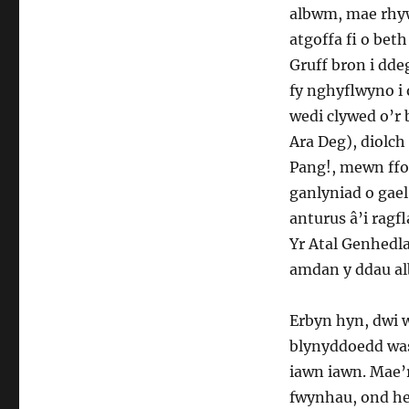
albwm, mae rhywb
atgoffa fi o bet
Gruff bron i dde
fy nghyflwyno i 
wedi clywed o’r 
Ara Deg), diolc
Pang!, mewn fford
ganlyniad o gae
anturus â’i ragf
Yr Atal Genhedla
amdan y ddau a
Erbyn hyn, dwi 
blynyddoedd wast
iawn iawn. Mae’r
fwynhau, ond hef