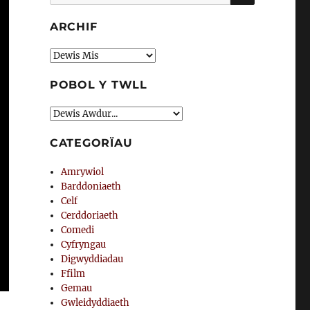
am:
ARCHIF
Archif
POBOL Y TWLL
CATEGORÏAU
Amrywiol
Barddoniaeth
Celf
Cerddoriaeth
Comedi
Cyfryngau
Digwyddiadau
Ffilm
Gemau
Gwleidyddiaeth