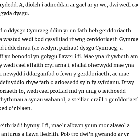
frydedd. A, diolch i adnoddau ar gael ar yr we, dwi wedi ca
 gyda dysgu.
ad o ddysgu Cymraeg ddim yr un fath heb gerddoriaeth
 wastad wedi bod cysylltiad rhwng cerddoriaeth Gymra
ad i ddechrau (ac wedyn, parhau) dysgu Cymraeg, a
f yn benodol yn golygu llawer i fi. Mae yna rhywbeth am
y wedi cael effaith cryf arna i, efallai oherwydd mae yna
 newydd i ddarganfod o fewn y gerddoriaeth, ac mae
defnyddio rhyw fath o arloesedd sy’n fy syfrdanu. Drwy
riaeth fo, wedi cael profiad nid yn unig o ieithoedd
hythmau a synau wahanol, a steiliau eraill o gerddoriae
oed o’r blaen.
eithriad i hynny. I fi, mae’r albwm yr un mor alawol a
n anturus a llawn lledrith. Pob tro dwi’n gwrando ar yr