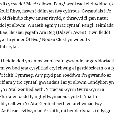
di cyrraedd! Mae’r albwm Pang! wedi cael ei rhyddhau, 
Gruff Rhys, faswn i ddim yn fwy cyffrous. Gwrandais i i’r
 ôl ffeindio rhyw amser rhydd, a thrawyd fi gan natur
ydol yr albwm. Wnaeth egni y trac cyntaf, Pang!, teimlada
Bae, lleisiau ysgafn Ara Deg (Ddaw’r Awen), tiwn lleddf
, a thrymder Ôl Bys / Nodau Clust yn wneud yr
af cryfaf.
 i beidio dod yn emosiwnol tra’n gwrando ar gerddoriaet
wm yw bod yna cysylltiad cryf rhwng ei gerddoriaeth o a f
’r iaith Gymraeg. Ar y pryd pan roeddwn i’n gwrando ar
ff am y tro cyntaf, gwrandais i ar yr albwm Candylion yn
, Yr Atal Genhedlaeth. Y traciau Gyrru Gyrru Gyrru a
Ffurfafen oedd fy nghyflwyniadau cyntaf i’r iaith
dd yr albwm Yr Atal Genhedlaeth yn archwiliad fwy
. Ar ôl cael cyflwyniad i’r iaith, mi benderfynais i ddysgu