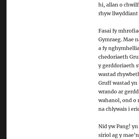
hi, allan o chwil
rhyw llwyddiant
Fasai fy mhrofi
Gymraeg. Mae na
a fy nghymhelli
chedoriaeth Gruf
y gerddoriaeth s
wastad rhywbeth
Gruff wastad yn 
wrando ar gerddo
wahanol, ond o r
na chlywais i eri
Nid yw Pang! yn 
siriol ag y mae’