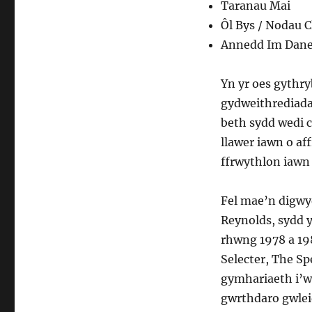
Taranau Mai
Ôl Bys / Nodau C
Annedd Im Dan
Yn yr oes gythr
gydweithrediada
beth sydd wedi c
llawer iawn o a
ffrwythlon iawn 
Fel mae’n digwyd
Reynolds, sydd 
rhwng 1978 a 19
Selecter, The S
gymhariaeth i’w
gwrthdaro gwlei