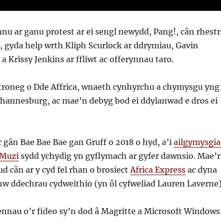
nu ar ganu protest ar ei sengl newydd, Pang!, cân rhestr
h, gyda help wrth Kliph Scurlock ar ddrymiau, Gavin
 a Krissy Jenkins ar ffliwt ac offerynnau taro.
ectroneg o Dde Affrica, wnaeth cynhyrchu a chymysgu yng
hannesburg, ac mae’n debyg bod ei ddylanwad e dros ei
 gân Bae Bae Bae gan Gruff o 2018 o hyd, a’i
ailgymysgi
 Muzi
sydd ychydig yn gyflymach ar gyfer dawnsio. Mae’r
 cân ar y cyd fel rhan o brosiect
Africa Express
ac dyna
w ddechrau cydweithio (yn ôl cyfweliad Lauren Laverne)
ennau o’r fideo sy’n dod â Magritte a Microsoft Windows