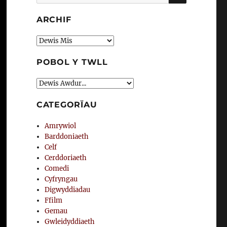
am:
ARCHIF
Archif
POBOL Y TWLL
CATEGORÏAU
Amrywiol
Barddoniaeth
Celf
Cerddoriaeth
Comedi
Cyfryngau
Digwyddiadau
Ffilm
Gemau
Gwleidyddiaeth