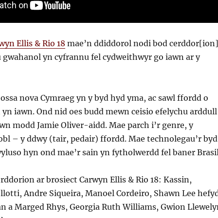
wyn Ellis & Rio 18
mae’n ddiddorol nodi bod cerddor[ion
u gwahanol yn cyfrannu fel cydweithwyr go iawn ar y
bossa nova Cymraeg yn y byd hyd yma, ac sawl ffordd o
in yn iawn. Ond nid oes budd mewn ceisio efelychu arddull
wn modd Jamie Oliver-aidd. Mae parch i’r genre, y
obl – y ddwy (tair, pedair) ffordd. Mae technolegau’r byd
yluso hyn ond mae’r sain yn fytholwerdd fel baner Brasil
erddorion ar brosiect Carwyn Ellis & Rio 18: Kassin,
lotti, Andre Siqueira, Manoel Cordeiro, Shawn Lee hefyd
lan a Marged Rhys, Georgia Ruth Williams, Gwion Llewely