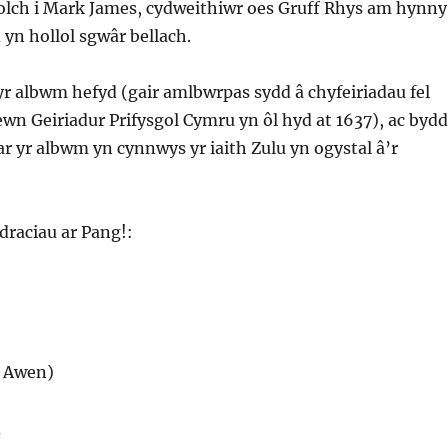
diolch i Mark James, cydweithiwr oes Gruff Rhys am hynny
 yn hollol sgwâr bellach.
r albwm hefyd (gair amlbwrpas sydd â chyfeiriadau fel
n Geiriadur Prifysgol Cymru yn ôl hyd at 1637), ac bydd
 ar yr albwm yn cynnwys yr iaith Zulu yn ogystal â’r
draciau ar Pang!:
r Awen)
d