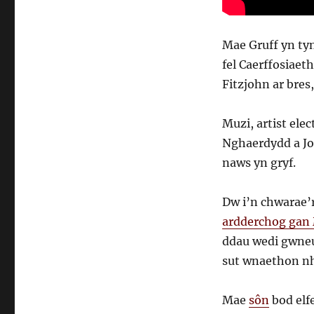
Mae Gruff yn tyn
fel Caerffosiaet
Fitzjohn ar bres,
Muzi, artist el
Nghaerdydd a Jo
naws yn gryf.
Dw i’n chwarae’r
ardderchog gan
ddau wedi gwneud
sut wnaethon nh
Mae
sôn
bod elf