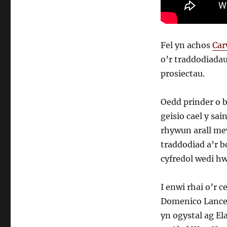
Fel yn achos
Car
o’r traddodiada
prosiectau.
Oedd prinder o 
geisio cael y sa
rhywun arall me
traddodiad a’r b
cyfredol wedi hw
I enwi rhai o’r c
Domenico Lancel
yn ogystal ag E