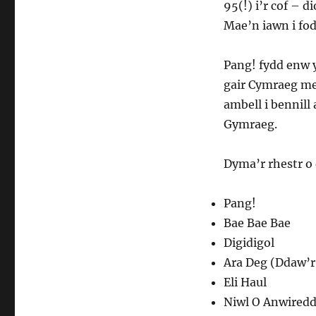
95(!) i’r cof – 
Mae’n iawn i fod
Pang! fydd enw y
gair Cymraeg mew
ambell i bennill
Gymraeg.
Dyma’r rhestr o 
Pang!
Bae Bae Bae
Digidigol
Ara Deg (Ddaw’
Eli Haul
Niwl O Anwired