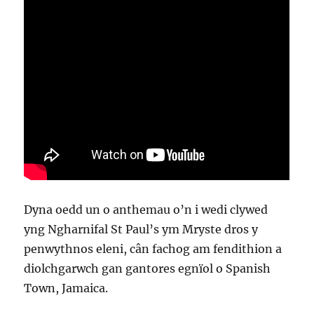
Dyna oedd un o anthemau o’n i wedi clywed
yng Ngharnifal St Paul’s ym Mryste dros y
penwythnos eleni, cân fachog am fendithion a
diolchgarwch gan gantores egnïol o Spanish
Town, Jamaica.