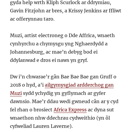
gyda help wrth Kliph Scurlock ar ddrymiau,
Gavin Fitzjohn ar bres, a Krissy Jenkins ar ffliwt
ac offerynnau taro.
Muzi, artist electroneg o Dde Affrica, wnaeth
cynhyrchu a chymysgu yng Nghaerdydd a
Johannesburg, ac mae’n debyg bod ei
ddylanwad e dros ei naws yn gryf.
Dw i’n chwarae’r gân Bae Bae Bae gan Gruff o
2018 o hyd, a’i
ailgymysgiad ardderchog gan
Muzi
sydd ychydig yn gyflymach ar gyfer
dawnsio. Mae’r ddau wedi gwneud cân ar y cyd
fel rhan o brosiect
Africa Express
ac dyna sut
wnaethon nhw ddechrau cydweithio (yn ôl
cyfweliad Lauren Laverne).