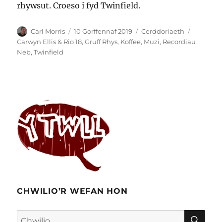
rhywsut. Croeso i fyd Twinfield.
Awdur
Cofnodwyd
Categorïau
Tagiau
Carl Morris
10 Gorffennaf 2019
Cerddoriaeth
ar
Carwyn Ellis & Rio 18
,
Gruff Rhys
,
Koffee
,
Muzi
,
Recordiau
Neb
,
Twinfield
CHWILIO’R WEFAN HON
CHW
Chwilio