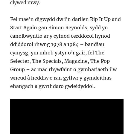
clywed mwy.
Fel mae’n digwydd dw i’n darllen Rip It Up and
Start Again gan Simon Reynolds, sydd yn
canolbwyntio ar y cyfnod cerddorol hynod
ddiddorol rhwng 1978 a 1984 – bandiau
cymysg, ym mhob ystyr o’r gair, fel The
Selecter, The Specials, Magazine, The Pop
Group – ac mae rhywfaint o gymhariaeth i’w
wneud â heddiw o ran gyflwr y gymdeithas
ehangach a gwrthdaro gwleidyddol.