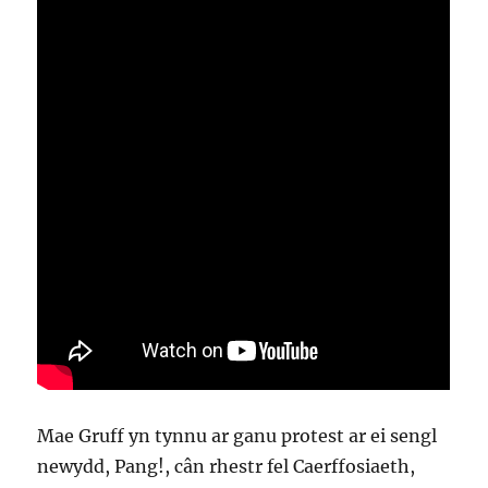
Mae Gruff yn tynnu ar ganu protest ar ei sengl
newydd, Pang!, cân rhestr fel Caerffosiaeth,