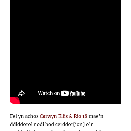
Fel yn achos
Carwyn Ellis & Rio 18
mae’n
ddiddorol nodi bod cerddor[ion] o’r