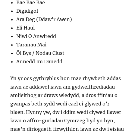
Bae Bae Bae
Digidigol
Ara Deg (Ddaw’r Awen)
Eli Haul
Niwl O Anwiredd
Taranau Mai
Ôl Bys / Nodau Clust
Annedd Im Danedd
Yn yr oes gythryblus hon mae rhywbeth addas
iawn ac addawol iawn am gydweithrediadau
amlieithog ar draws wledydd, a dros ffiniau o
gwmpas beth sydd wedi cael ei glywed o’r
blaen. Hynny yw, dw i ddim wedi clywed llawer
iawn o affro-guriadau Cymraeg hyd yn hyn,
mae’n diriogaeth ffrwythlon iawn ac dw i eisiau