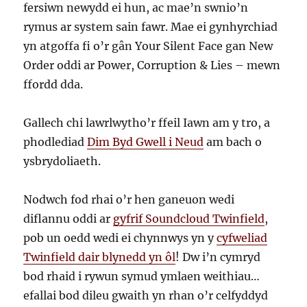
fersiwn newydd ei hun, ac mae’n swnio’n
rymus ar system sain fawr. Mae ei gynhyrchiad
yn atgoffa fi o’r gân Your Silent Face gan New
Order oddi ar Power, Corruption & Lies – mewn
ffordd dda.
Gallech chi lawrlwytho’r ffeil Iawn am y tro, a
phodlediad
Dim Byd Gwell i Neud
am bach o
ysbrydoliaeth.
Nodwch fod rhai o’r hen ganeuon wedi
diflannu oddi ar
gyfrif Soundcloud Twinfield
,
pob un oedd wedi ei chynnwys yn y
cyfweliad
Twinfield dair blynedd yn ôl
! Dw i’n cymryd
bod rhaid i rywun symud ymlaen weithiau…
efallai bod dileu gwaith yn rhan o’r celfyddyd