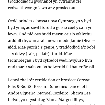
traddodiadau gwahanol yn cyfrannu fel
cydweithwyr go iawn ar y prosiectau.
Oedd prinder o bossa nova Cymraeg yn y byd
hyd yma, ac sawl ffordd o geisio cael y sain yn
iawn. Ond nid oes budd mewn ceisio efelychu
arddull rhywun arall mewn modd Jamie Oliver-
aidd. Mae parch i’r genre, y traddodiad a’r bobl
– y ddwy (tair, pedair) ffordd. Mae
technolegau’r byd cyfredol wedi hwyluso hyn
ond mae’r sain yn fytholwerdd fel baner Brasil.
I enwi rhai o’r cerddorion ar brosiect Carwyn
Ellis & Rio 18: Kassin, Domenico Lancellotti,
Andre Siqueira, Manoel Cordeiro, Shawn Lee
hefyd, yn ogystal ag Elan a Marged Rhys,