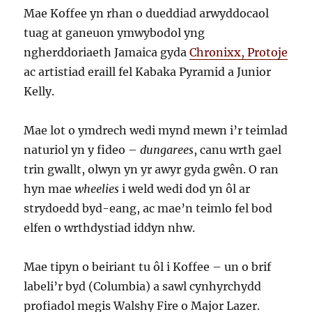
Mae Koffee yn rhan o dueddiad arwyddocaol
tuag at ganeuon ymwybodol yng
ngherddoriaeth Jamaica gyda
Chronixx, Protoje
ac artistiad eraill fel Kabaka Pyramid a Junior
Kelly.
Mae lot o ymdrech wedi mynd mewn i’r teimlad
naturiol yn y fideo –
dungarees
, canu wrth gael
trin gwallt, olwyn yn yr awyr gyda gwên. O ran
hyn mae
wheelies
i weld wedi dod yn ôl ar
strydoedd byd-eang, ac mae’n teimlo fel bod
elfen o wrthdystiad iddyn nhw.
Mae tipyn o beiriant tu ôl i Koffee – un o brif
labeli’r byd (Columbia) a sawl cynhyrchydd
profiadol megis Walshy Fire o Major Lazer.