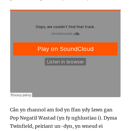
Cân yn rhannol am fod yn ffan ydy Iawn gan
Pop Negatif Wastad (yn fy nghlustiau i). Dyma
Twinfield, peiriant un-dyn, yn wneud ei