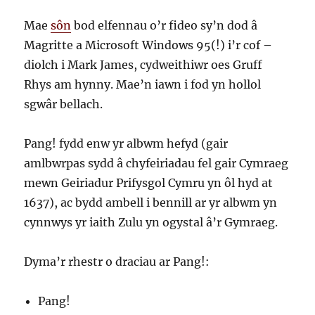
Mae
sôn
bod elfennau o’r fideo sy’n dod â
Magritte a Microsoft Windows 95(!) i’r cof –
diolch i Mark James, cydweithiwr oes Gruff
Rhys am hynny. Mae’n iawn i fod yn hollol
sgwâr bellach.
Pang! fydd enw yr albwm hefyd (gair
amlbwrpas sydd â chyfeiriadau fel gair Cymraeg
mewn Geiriadur Prifysgol Cymru yn ôl hyd at
1637), ac bydd ambell i bennill ar yr albwm yn
cynnwys yr iaith Zulu yn ogystal â’r Gymraeg.
Dyma’r rhestr o draciau ar Pang!:
Pang!