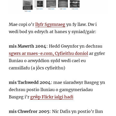
Mae copi o’r
llyfr Sgymraeg
yn fy llaw. Dw i
wedi bod yn edrych at hanes y syniad/gair:
mis Mawrth 2004
: Hedd Gwynfor yn dechrau
sgwrs ar maes-e.com, Cyfieithu doniol
ar gyfer
lluniau o arwyddion sydd wedi cael eu
camsillafu (a jôcs cyfieithu)
mis Tachwedd 2004
: mae siaradwyr Basgeg yn
dechrau postio lluniau o gamgymeriadau
Basgeg i’r
grŵp Flickr ialgi hadi
mis Chwefror 2005
: Nic Dafis yn postio’r llun