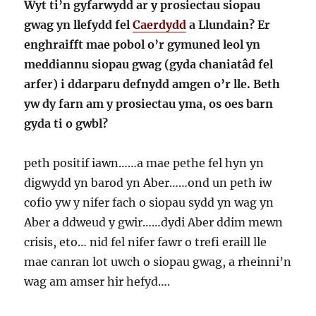
Wyt ti’n gyfarwydd ar y prosiectau siopau
gwag yn llefydd fel
Caerdydd
a Llundain? Er
enghraifft mae pobol o’r gymuned leol yn
meddiannu siopau gwag (gyda chaniatâd fel
arfer) i ddarparu defnydd amgen o’r lle. Beth
yw dy farn am y prosiectau yma, os oes barn
gyda ti o gwbl?
peth positif iawn……a mae pethe fel hyn yn
digwydd yn barod yn Aber……ond un peth iw
cofio yw y nifer fach o siopau sydd yn wag yn
Aber a ddweud y gwir……dydi Aber ddim mewn
crisis, eto… nid fel nifer fawr o trefi eraill lle
mae canran lot uwch o siopau gwag, a rheinni’n
wag am amser hir hefyd….