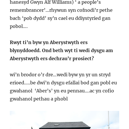
hanesyd Gwyn Alf Williams) ‘ a people’s
remembrancer’…rhywun syn cofnodi’r pethe
bach ‘pob dydd’ sy’n cael eu ddiystyried gan
pobol….
Rwyt ti’n byw yn Aberystwyth ers
blynyddoedd. Ond beth wyt ti wedi dysgu am
Aberystwyth ers dechrau’r prosiect?
wi’n brodor o’r dre…wedi byw yn yr un stryd
erioed…..be dwi’n dysgu efallai bod gan pobl eu
gwahanol ‘Aber’s’ yn eu pennau….ac yn cofio
gwahanol pethau a phobl