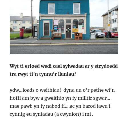
Wyt ti erioed wedi cael sylwadau ar y strydoedd
tra rwyt ti’n tynnu’r lluniau?
ydw…loads o weithiau! dyna un o’r pethe wi’n
hoffi am byw a gweithio yn fy milltir sgwar…
mae pawb yn fy nabod fi….ac yn barod iawn i
cynnig eu syniadau (a cwynion) i mi .