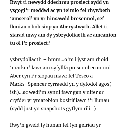
Rwyt ti newydd ddechrau prosiect sydd yn
ysgogi’r meddwl ac yn teimlo fel rhywbeth
‘amserol’ yn yr hinsawdd bresennol, sef
lluniau o bob siop yn Aberystwyth. Allet ti
siarad mwy am dy ysbrydoliaeth ac amcanion
tu ôl i’r prosiect?
ysbrydoliaeth – hmm…o’m i jyst am rhoid
‘marker’ lawr am syfyllfa presenol economi
Aber cyn i’r siopau mawr fel Tesco a
Marks+Spencer cyrraedd yn y dyfodol agos(-
ish)…ac wedi’m synni fawr gan y nifer ar
cryfder yr ymatebion bositif iawn i’r llunau
(sydd just yn snapshots gyflym rili…)
Rwy’n gweld fy hunan fel (yn geiriau yr