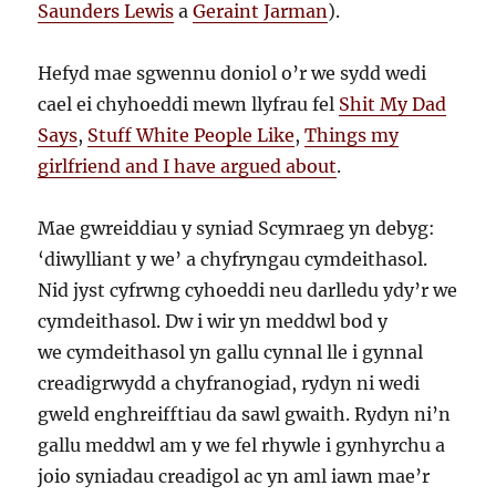
Saunders Lewis
a
Geraint Jarman
).
Hefyd mae sgwennu doniol o’r we sydd wedi
cael ei chyhoeddi mewn llyfrau fel
Shit My Dad
Says
,
Stuff White People Like
,
Things my
girlfriend and I have argued about
.
Mae gwreiddiau y syniad Scymraeg yn debyg:
‘diwylliant y we’ a chyfryngau cymdeithasol.
Nid jyst cyfrwng cyhoeddi neu darlledu ydy’r we
cymdeithasol. Dw i wir yn meddwl bod y
we cymdeithasol yn gallu cynnal lle i gynnal
creadigrwydd a chyfranogiad, rydyn ni wedi
gweld enghreifftiau da sawl gwaith. Rydyn ni’n
gallu meddwl am y we fel rhywle i gynhyrchu a
joio syniadau creadigol ac yn aml iawn mae’r