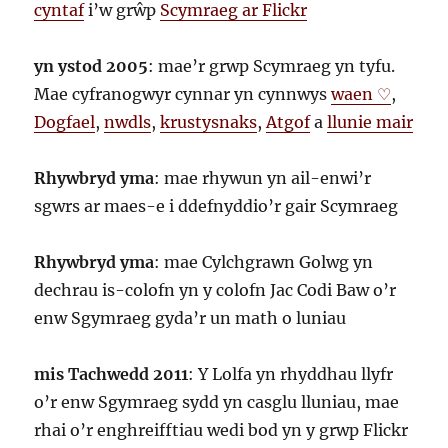
cyntaf
i’w grŵp
Scymraeg ar Flickr
yn ystod 2005
: mae’r grwp Scymraeg yn tyfu.
Mae cyfranogwyr cynnar yn cynnwys
waen ♡
,
Dogfael
,
nwdls
,
krustysnaks
,
Atgof
a
llunie mair
Rhywbryd yma
: mae rhywun yn ail-enwi’r
sgwrs ar maes-e i ddefnyddio’r gair Scymraeg
Rhywbryd yma
: mae Cylchgrawn Golwg yn
dechrau is-colofn yn y colofn Jac Codi Baw o’r
enw Sgymraeg gyda’r un math o luniau
mis Tachwedd 2011
: Y Lolfa yn rhyddhau llyfr
o’r enw Sgymraeg sydd yn casglu lluniau, mae
rhai o’r enghreifftiau wedi bod yn y grwp Flickr