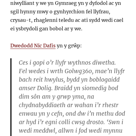
niwylliant y we yn Gymraeg yn y dyfodol ac yn
sgil hynny mwy o gynhyrchion fel llyfrau,
crysau-t, rhaglenni teledu ac ati sydd wedi cael
ei ysbrydoli gan bobol ar y we.
Dwedodd Nic Dafis
yn y grŵp:
Ces i gopi o’r llyfr wythnos diwetha.
Fel wedes i wrth Golwg360, mae’n llyfr
bach reit hwylus, bydd yn boblogaidd
amser Dolig. Braidd yn siomedig bod
dim sôn am y grwp yma, na
chydnabyddiaeth ar wahan i’r rhestr
enwau yn y cefn, ond dw i’n methu dod
ar hyd i’r egni colli cwsg drosto. ‘Swn i
wedi meddwl, allwn i fod wedi mynnu