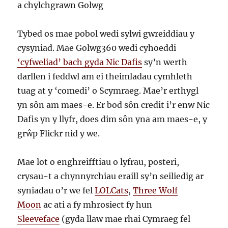
a chylchgrawn Golwg
Tybed os mae pobol wedi sylwi gwreiddiau y
cysyniad. Mae Golwg360 wedi cyhoeddi
‘cyfweliad’ bach gyda Nic Dafis
sy’n werth
darllen i feddwl am ei theimladau cymhleth
tuag at y ‘comedi’ o Scymraeg. Mae’r erthygl
yn sôn am maes-e. Er bod sôn credit i’r enw Nic
Dafis yn y llyfr, does dim sôn yna am maes-e, y
grŵp Flickr nid y we.
Mae lot o enghreifftiau o lyfrau, posteri,
crysau-t a chynnyrchiau eraill sy’n seiliedig ar
syniadau o’r we fel
LOLCats
,
Three Wolf
Moon
ac ati a fy mhrosiect fy hun
Sleeveface
(gyda llaw mae rhai Cymraeg fel