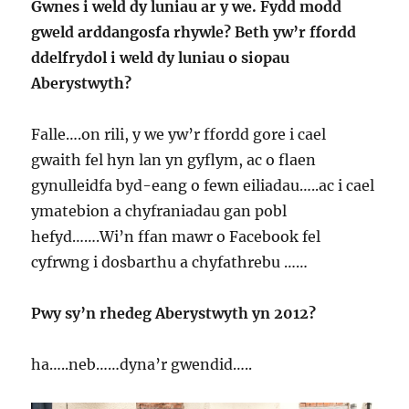
Gwnes i weld dy luniau ar y we. Fydd modd
gweld arddangosfa rhywle? Beth yw’r ffordd
ddelfrydol i weld dy luniau o siopau
Aberystwyth?
Falle….on rili, y we yw’r ffordd gore i cael
gwaith fel hyn lan yn gyflym, ac o flaen
gynulleidfa byd-eang o fewn eiliadau…..ac i cael
ymatebion a chyfraniadau gan pobl
hefyd…….Wi’n ffan mawr o Facebook fel
cyfrwng i dosbarthu a chyfathrebu ……
Pwy sy’n rhedeg Aberystwyth yn 2012?
ha…..neb……dyna’r gwendid…..