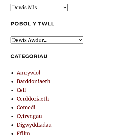
Archif
POBOL Y TWLL
CATEGORÏAU
Amrywiol
Barddoniaeth
Celf
Cerddoriaeth
Comedi
Cyfryngau
Digwyddiadau
Ffilm