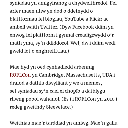
syniadau yn amlgyfranog a chydweithredol. Fel
arfer maen nhw yn dod o ddefnydd o
blatfformau fel blogiau, YouTube a Flickr ac
ambell waith Twitter. (Dyw Facebook ddim yn
enwog fel platfform i gynnal creadigrwydd o’r
math yma, sy’n ddiddorol. Wel, dw i ddim wedi
gweld lot o enghreifftiau.)
Mae hyd yn oed cynhadledd arbennig
ROFLCon
yn Cambridge, Massachusetts, UDA i
drafod a dathlu diwylliant y we a memes,
sef syniadau sy’n cael ei chopïo a datblygu
rhwng pobol wahanol. (Es i i ROFLCon yn 2010 i
redeg gweithdy Sleeveface.)
Weithiau mae’r tarddiad yn amlwg. Mae’n gallu