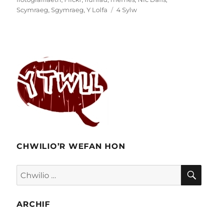
ar
Scymraeg
,
Sgymraeg
,
Y Lolfa
4 Sylw
Scymraeg
a
diwylliant
cydweithredol
CHWILIO’R WEFAN HON
CHW
Chwilio
am:
ARCHIF