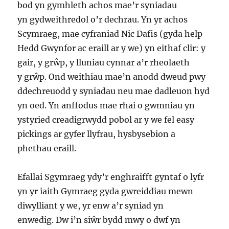
bod yn gymhleth achos mae’r syniadau
yn gydweithredol o’r dechrau. Yn yr achos
Scymraeg, mae cyfraniad Nic Dafis (gyda help
Hedd Gwynfor ac eraill ar y we) yn eithaf clir: y
gair, y grŵp, y lluniau cynnar a’r rheolaeth
y grŵp. Ond weithiau mae’n anodd dweud pwy
ddechreuodd y syniadau neu mae dadleuon hyd
yn oed. Yn anffodus mae rhai o gwmniau yn
ystyried creadigrwydd pobol ar y we fel easy
pickings ar gyfer llyfrau, hysbysebion a
phethau eraill.
Efallai Sgymraeg ydy’r enghraifft gyntaf o lyfr
yn yr iaith Gymraeg gyda gwreiddiau mewn
diwylliant y we, yr enw a’r syniad yn
enwedig. Dw i’n siŵr bydd mwy o dwf yn