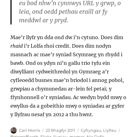
eu bod nhw’n cynnwys URL y grwp, o
leia, ond oedd pethau eraill ar fy
meddwl ar y pryd.
Mae’r llyfr yn dda ond dw i’n cytuno. Does dim
rhaid
i’r Lolfa rhoi credit. Does dim nodyn
masnach ac mae’r syniad Scymraeg yn rhydd i
bawb. Ond os ydyn ni’n gallu trio tyfu ein
diwylliant cydweithredol yn Gymraeg a’r
cyfleoedd busnes mae’n briodol i annog pobol,
grwpiau a chymunedau ar-lein fel petai; y
ffynhonnell o’r syniadau. Ac wedyn bydd mwy o
ewyllus da a gobeithio mwy o syniadau ar gyfer
y llyfrau nesaf yn 2012 a thu hwnt.
Awdur
Cofnodwyd
Categorïau
Tagiau
Carl Morris
23 Rhagfyr 2011
Cyfryngau
,
Llyfrau
ar
ffotograffiaeth
,
Flickr
,
lluniau
,
memes
,
Nic Dafis
,