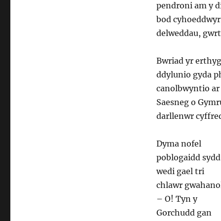
drwg
pendroni am y dif
ac
bod cyhoeddwyr y
yr
hyll
delweddau, gwrt
Bwriad yr erthy
ddylunio gyda ph
canolbwyntio ar 
Saesneg o Gymru 
darllenwr cyffre
Dyma nofel
poblogaidd sydd
wedi gael tri
chlawr gwahano
– O! Tyn y
Gorchudd gan