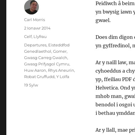
Peidiwch â beirn
yn bwysig iawn 
Awdur
Carl Morris
gwael.
Cofnodwyd
2 Ionawr 2014
ar
Categorïau
Celf
,
Llyfrau
Does dim digon 
Tagiau
Departures
,
Eisteddfod
yn gyffredinol, 
Genedlaethol
,
Gomer
,
Gwasg Carreg Gwalch
,
Ar y naill law, m
Gwasg Prifysgol Cymru
,
Huw Aaron
,
Rhys Aneurin
,
cyhoeddus a chyf
Robat Gruffudd
,
Y Lolfa
yp, ffeiliau PDF
ar
19 Sylw
Helvetica. Ond y
Dylunio
mhob man, gwait
cloriau
llyfrau
benodol i osgoi 
Cymraeg:
i bethau ymddang
y
da,
y
Ar y llall, mae p