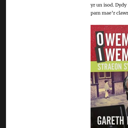
yr un isod. Dydy
pam mae’r clawr 