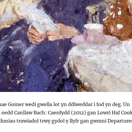
ae Gomer wedi gwella lot yn ddiweddar i fod yn deg. Un
u oedd Canllaw Bach: Caerdydd (2012) gan Lowri Haf Coo
lluniau trawiadol trwy gydol y llyfr gan gwmni Departure