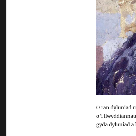
O ran dyluniad m
o’i llwyddianna
gyda dyluniad a 