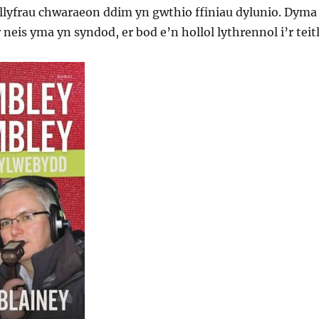
 llyfrau chwaraeon ddim yn gwthio ffiniau dylunio. Dyma
neis yma yn syndod, er bod e’n hollol lythrennol i’r teitl