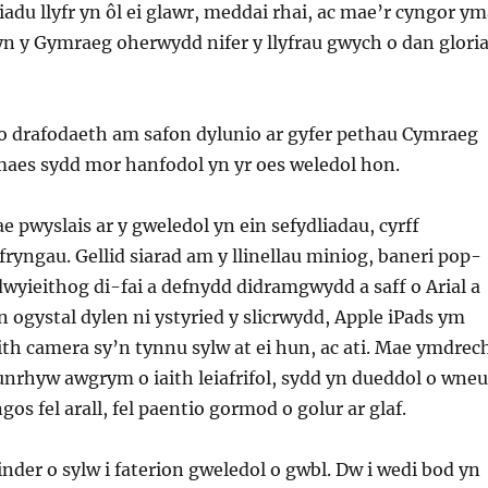
iadu llyfr yn ôl ei glawr, meddai rhai, ac mae’r cyngor y
yn y Gymraeg oherwydd nifer y llyfrau gwych o dan glori
o drafodaeth am safon dylunio ar gyfer pethau Cymraeg
maes sydd mor hanfodol yn yr oes weledol hon.
ae pwyslais ar y gweledol yn ein sefydliadau, cyrff
ryngau. Gellid siarad am y llinellau miniog, baneri pop-
 dwyieithog di-fai a defnydd didramgwydd a saff o Arial a
n ogystal dylen ni ystyried y slicrwydd, Apple iPads ym
h camera sy’n tynnu sylw at ei hun, ac ati. Mae ymdrec
unrhyw awgrym o iaith leiafrifol, sydd yn dueddol o wne
os fel arall, fel paentio gormod o golur ar glaf.
rinder o sylw i faterion gweledol o gwbl. Dw i wedi bod yn