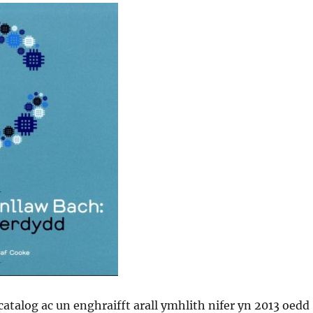
 catalog ac un enghraifft arall ymhlith nifer yn 2013 oedd