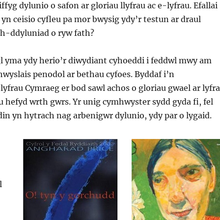
fyg dylunio o safon ar gloriau llyfrau ac e-lyfrau. Efallai
n ceisio cyfleu pa mor bwysig ydy’r testun ar draul
h-ddyluniad o ryw fath?
gl yma ydy herio’r diwydiant cyhoeddi i feddwl mwy am
wyslais penodol ar bethau cyfoes. Byddaf i’n
lyfrau Cymraeg er bod sawl achos o gloriau gwael ar lyfr
hefyd wrth gwrs. Yr unig cymhwyster sydd gyda fi, fel
din yn hytrach nag arbenigwr dylunio, ydy par o lygaid.
l