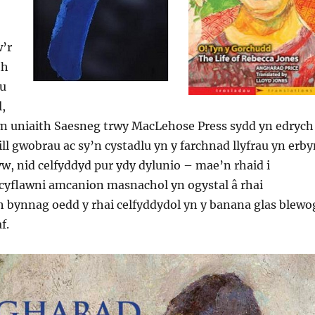
w’r
th
au
,
wn uniaith Saesneg trwy MacLehose Press sydd yn edrych
nill gwobrau ac sy’n cystadlu yn y farchnad llyfrau yn erb
w, nid celfyddyd pur ydy dylunio – mae’n rhaid i
 cyflawni amcanion masnachol yn ogystal â rhai
h bynnag oedd y rhai celfyddydol yn y banana glas blewo
f.