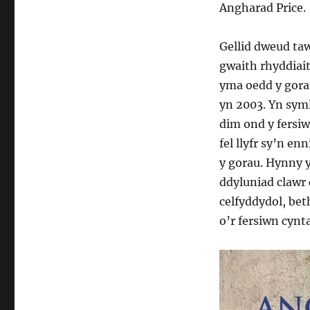
Angharad Price.
Gellid dweud ta
gwaith rhyddiai
yma oedd y gor
yn 2003. Yn syml
dim ond y fersi
fel llyfr sy’n en
y gorau. Hynny y
ddyluniad clawr
celfyddydol, bet
o’r fersiwn cynta