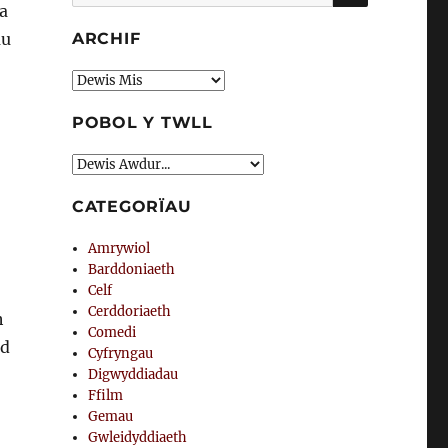
am:
ma
au
ARCHIF
Archif
POBOL Y TWLL
CATEGORÏAU
Amrywiol
Barddoniaeth
Celf
Cerddoriaeth
h
Comedi
ud
Cyfryngau
Digwyddiadau
Ffilm
Gemau
Gwleidyddiaeth