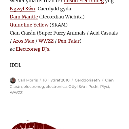
Wener yma fel rhan o’r
noson Electroneg
yng
Ngwyl Sŵn
, Caerdydd gyda:
Dam Mantle
(Recordiau Wichita)
Quinoline Yellow
(SKAM)
Cian Ciarán (Super Furry Animals / Acid Casuals
/
Aros Mae
/
WWZZ
/
Pen Talar
)
ac
Electroneg DJs
.
IDDI.
Awdur
Cofnodwyd
Categorïau
Tagiau
Carl Morris
18 Hydref 2010
Cerddoriaeth
Cian
ar
Ciarán
,
electroneg
,
electronica
,
Gŵyl Sŵn
,
Peski
,
Plyci
,
WWZZ