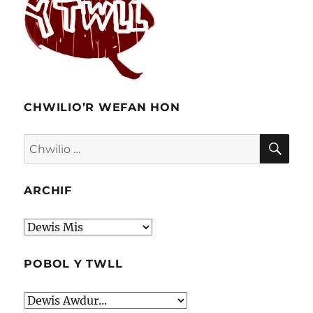
CHWILIO’R WEFAN HON
CHW
Chwilio
am:
ARCHIF
Archif
POBOL Y TWLL