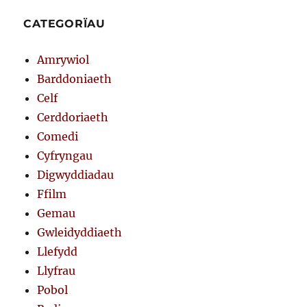
CATEGORÏAU
Amrywiol
Barddoniaeth
Celf
Cerddoriaeth
Comedi
Cyfryngau
Digwyddiadau
Ffilm
Gemau
Gwleidyddiaeth
Llefydd
Llyfrau
Pobol