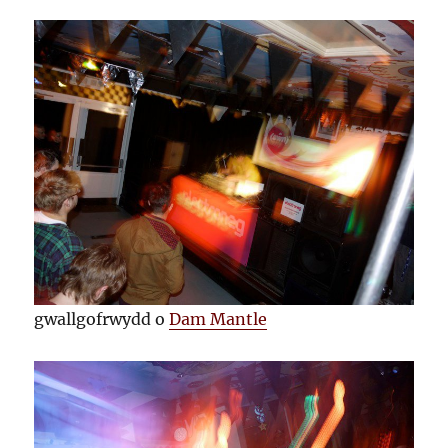
gwallgofrwydd o
Dam Mantle