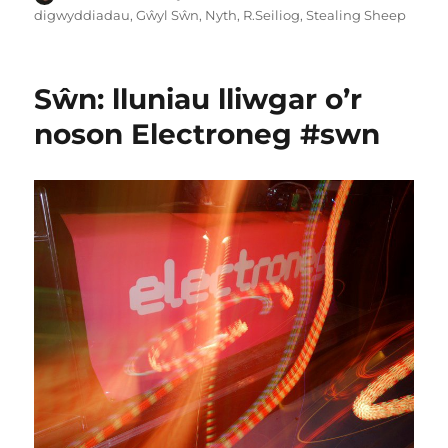
ar
digwyddiadau
,
Gŵyl Sŵn
,
Nyth
,
R.Seiliog
,
Stealing Sheep
Sŵn: lluniau lliwgar o’r
noson Electroneg #swn