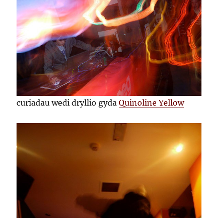
curiadau wedi dryllio gyda
Quinoline Yellow