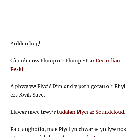
Ardderchog!
Cân o’r enw Flump o’r Flump EP ar
Recordiau
Peski
.
A phwy yw Plyci? Dim ond y peth gorau o’r Rhyl
ers Kwik Save.
Llawer mwy trwy’r
tudalen Plyci ar Soundcloud
.
Paid anghofio, mae Plyci yn chwarae yn fyw nos