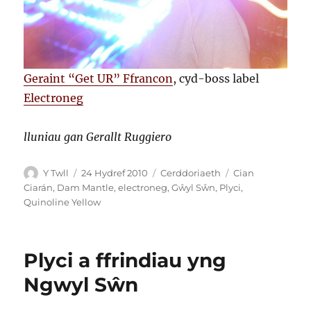
Geraint “Get UR” Ffrancon
, cyd-boss label
Electroneg
lluniau gan Gerallt Ruggiero
Awdur
Cofnodwyd
Categorïau
Tagiau
Y Twll
24 Hydref 2010
Cerddoriaeth
Cian
ar
Ciarán
,
Dam Mantle
,
electroneg
,
Gŵyl Sŵn
,
Plyci
,
Quinoline Yellow
Plyci a ffrindiau yng
Ngwyl Sŵn