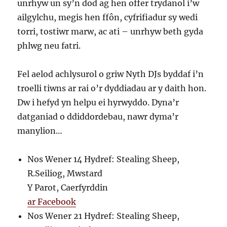
unrhyw un sy’n dod ag hen offer trydanol i’w
ailgylchu, megis hen ffôn, cyfrifiadur sy wedi
torri, tostiwr marw, ac ati – unrhyw beth gyda
phlwg neu fatri.
Fel aelod achlysurol o griw Nyth DJs byddaf i’n
troelli tiwns ar rai o’r dyddiadau ar y daith hon.
Dw i hefyd yn helpu ei hyrwyddo. Dyna’r
datganiad o ddiddordebau, nawr dyma’r
manylion…
Nos Wener 14 Hydref: Stealing Sheep,
R.Seiliog, Mwstard
Y Parot, Caerfyrddin
ar Facebook
Nos Wener 21 Hydref: Stealing Sheep,