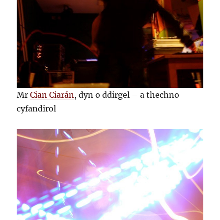
Mr
Cian Ciarán
, dyn o ddirgel – a thechno
cyfandirol