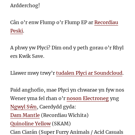
Ardderchog!
Cân o’r enw Flump o’r Flump EP ar
Recordiau
Peski
.
A phwy yw Plyci? Dim ond y peth gorau o’r Rhyl
ers Kwik Save.
Llawer mwy trwy’r
tudalen Plyci ar Soundcloud
.
Paid anghofio, mae Plyci yn chwarae yn fyw nos
Wener yma fel rhan o’r
noson Electroneg
yng
Ngwyl Sŵn
, Caerdydd gyda:
Dam Mantle
(Recordiau Wichita)
Quinoline Yellow
(SKAM)
Cian Ciarán (Super Furry Animals / Acid Casuals