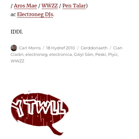
/
Aros Mae
/
WWZZ
/
Pen Talar
)
ac
Electroneg DJs
.
IDDI.
Awdur
Cofnodwyd
Categorïau
Tagiau
Carl Morris
18 Hydref 2010
Cerddoriaeth
Cian
ar
Ciarán
,
electroneg
,
electronica
,
Gŵyl Sŵn
,
Peski
,
Plyci
,
WWZZ