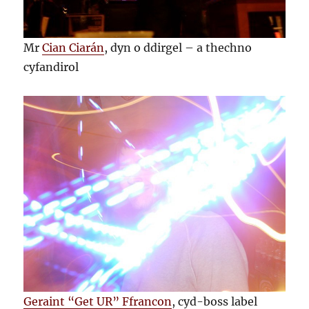
Mr
Cian Ciarán
, dyn o ddirgel – a thechno
cyfandirol
Geraint “Get UR” Ffrancon
, cyd-boss label