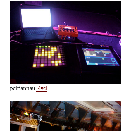
peiriannau
Plyci