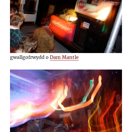
gwallgofrwydd o
Dam Mantle