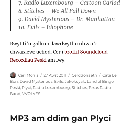
7. Radio Luxembourg – Cartoon Cariad
8. Stitches – We All Fall Down
9. David Mysterious – Dr. Manhattan
10. Evils – Idiophone
Rwyt ti’n gallu eu lawrlwytho nhw o’r
chwaraewr uchod. Cer i
broffil Soundcloud
Recordiau Peski
am fwy.
Awdur
Cofnodwyd
Categorïau
Tagiau
Carl Morris
27 Awst 2011
Cerddoriaeth
Cate Le
ar
Bon
,
David Mysterious
,
Evils
,
Jakokoyak
,
Land of Bingo
,
Peski
,
Plyci
,
Radio Luxembourg
,
Stitches
,
Texas Radio
Band
,
VVOLVES
MP3 am ddim gan Plyci