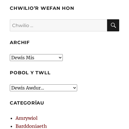
CHWILIO’R WEFAN HON
CHW
Chwilio
am:
ARCHIF
Archif
POBOL Y TWLL
CATEGORÏAU
Amrywiol
Barddoniaeth