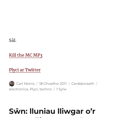
Sâl.
Kill the MC MP3
Plyci ar Twitter
Awdur
Cofnodwyd
Categorïau
Tagiau
Carl Morris
18 Chwefror 2011
Cerddoriaeth
ar
ar
electronica
,
Plyci
,
techno
1 Sylw
MP3
am
ddim
Sŵn: lluniau lliwgar o’r
gan
Plyci