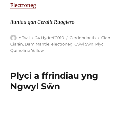
Electroneg
lluniau gan Gerallt Ruggiero
Awdur
Cofnodwyd
Categorïau
Tagiau
Y Twll
24 Hydref 2010
Cerddoriaeth
Cian
ar
Ciarán
,
Dam Mantle
,
electroneg
,
Gŵyl Sŵn
,
Plyci
,
Quinoline Yellow
Plyci a ffrindiau yng
Ngwyl Sŵn