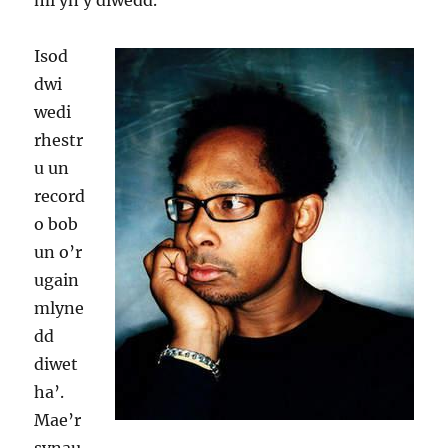
mi yn y diwedd.
Isod
dwi
wedi
rhestr
u un
record
o bob
un o’r
ugain
mlyne
dd
diwet
ha’.
Mae’r