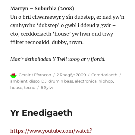
Martyn – Suburbia
(2008)
Un o brif chwaraewyr y sîn dubstep, er nad yw’n
cynhyrchu ‘dubstep’ o gwbl i ddeud y gwir –
eto, cerddoriaeth ‘house’ yw hwn ond trwy
ffilter tecnoaidd, dubby, trwm.
Mae’r detholiadau Y Twll 2009 ar y ffordd.
Awdur
Cofnodwyd
Categorïau
Tagia
Geraint Ffrancon
2 Rhagfyr 2009
Cerddoriaeth
ar
ambient
,
disco
,
DJ
,
drum n bass
,
electronica
,
hiphop
,
ar
house
,
tecno
6 Sylw
Y
20
Gorau
Yr Enedigaeth
Electronica
1989
–
https://www.youtube.com/watch?
2009