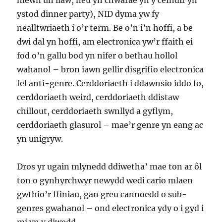
mewn un llaw, neu yn chwarae yn y cefndir yn
ystod dinner party), NID dyma yw fy
nealltwriaeth i o’r term. Be o’n i’n hoffi, a be
dwi dal yn hoffi, am electronica yw’r ffaith ei
fod o’n gallu bod yn nifer o bethau hollol
wahanol – bron iawn gellir disgrifio electronica
fel anti-genre. Cerddoriaeth i ddawnsio iddo fo,
cerddoriaeth weird, cerddoriaeth ddistaw
chillout, cerddoriaeth swnllyd a gyflym,
cerddoriaeth glasurol – mae’r genre yn eang ac
yn unigryw.
Dros yr ugain mlynedd ddiwetha’ mae ton ar ôl
ton o gynhyrchwyr newydd wedi cario mlaen
gwthio’r ffiniau, gan greu cannoedd o sub-
genres gwahanol – ond electronica ydy o i gyd i