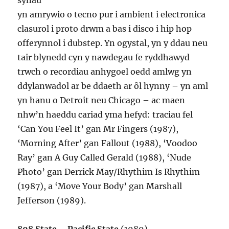
synau
yn amrywio o tecno pur i ambient i electronica
clasurol i proto drwm a bas i disco i hip hop
offerynnol i dubstep. Yn ogystal, yn y ddau neu
tair blynedd cyn y nawdegau fe ryddhawyd
trwch o recordiau anhygoel oedd amlwg yn
ddylanwadol ar be ddaeth ar ôl hynny – yn aml
yn hanu o Detroit neu Chicago – ac maen
nhw’n haeddu cariad yma hefyd: traciau fel
‘Can You Feel It’ gan Mr Fingers (1987),
‘Morning After’ gan Fallout (1988), ‘Voodoo
Ray’ gan A Guy Called Gerald (1988), ‘Nude
Photo’ gan Derrick May/Rhythim Is Rhythim
(1987), a ‘Move Your Body’ gan Marshall
Jefferson (1989).