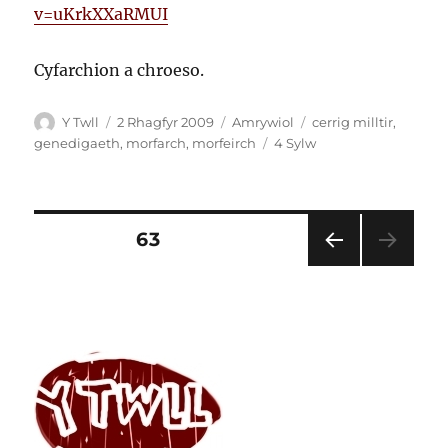
v=uKrkXXaRMUI
Cyfarchion a chroeso.
Awdur
Cofnodwyd
Categorïau
Tagiau
Y Twll
2 Rhagfyr 2009
Amrywiol
cerrig milltir
,
ar
ar
genedigaeth
,
morfarch
,
morfeirch
4 Sylw
Yr
Enedigaeth
Tudaleniad
TUDALEN
63
TUD
cofnodion
ALE
N
FLAE
NOR
OL