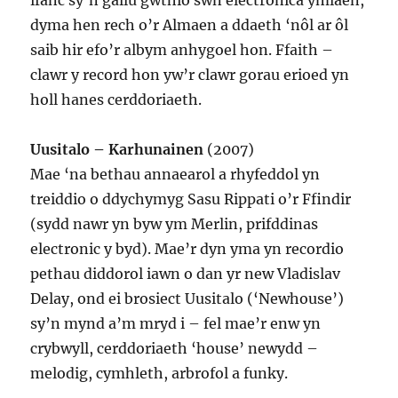
ifanc sy’n gallu gwthio swn electronica ymlaen,
dyma hen rech o’r Almaen a ddaeth ‘nôl ar ôl
saib hir efo’r albym anhygoel hon. Ffaith –
clawr y record hon yw’r clawr gorau erioed yn
holl hanes cerddoriaeth.
Uusitalo – Karhunainen
(2007)
Mae ‘na bethau annaearol a rhyfeddol yn
treiddio o ddychymyg Sasu Rippati o’r Ffindir
(sydd nawr yn byw ym Merlin, prifddinas
electronic y byd). Mae’r dyn yma yn recordio
pethau diddorol iawn o dan yr new Vladislav
Delay, ond ei brosiect Uusitalo (‘Newhouse’)
sy’n mynd a’m mryd i – fel mae’r enw yn
crybwyll, cerddoriaeth ‘house’ newydd –
melodig, cymhleth, arbrofol a funky.