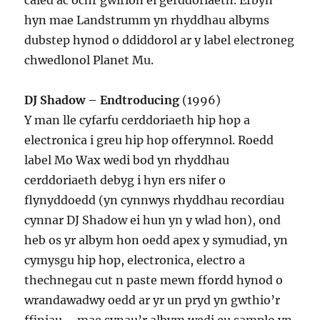
caled ac ochr gwirion ei gerddoriaeth. Erbyn
hyn mae Landstrumm yn rhyddhau albyms
dubstep hynod o ddiddorol ar y label electroneg
chwedlonol Planet Mu.
DJ Shadow – Endtroducing
(1996)
Y man lle cyfarfu cerddoriaeth hip hop a
electronica i greu hip hop offerynnol. Roedd
label Mo Wax wedi bod yn rhyddhau
cerddoriaeth debyg i hyn ers nifer o
flynyddoedd (yn cynnwys rhyddhau recordiau
cynnar DJ Shadow ei hun yn y wlad hon), ond
heb os yr albym hon oedd apex y symudiad, yn
cymysgu hip hop, electronica, electro a
thechnegau cut n paste mewn ffordd hynod o
wrandawadwy oedd ar yr un pryd yn gwthio’r