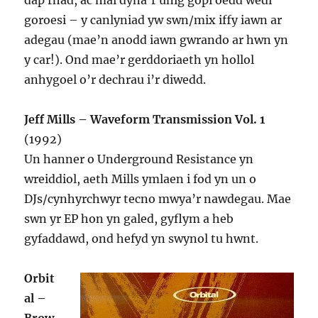
dâp rhad, ac mai dyna’r unig gopi oedd wedi
goroesi – y canlyniad yw swn/mix iffy iawn ar
adegau (mae’n anodd iawn gwrando ar hwn yn
y car!). Ond mae’r gerddoriaeth yn hollol
anhygoel o’r dechrau i’r diwedd.
Jeff Mills – Waveform Transmission Vol. 1
(1992)
Un hanner o Underground Resistance yn
wreiddiol, aeth Mills ymlaen i fod yn un o
DJs/cynhyrchwyr tecno mwya’r nawdegau. Mae
swn yr EP hon yn galed, gyflym a heb
gyfaddawd, ond hefyd yn swynol tu hwnt.
Orbit
al –