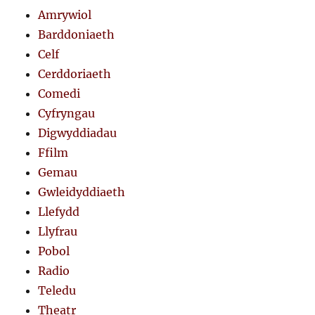
Amrywiol
Barddoniaeth
Celf
Cerddoriaeth
Comedi
Cyfryngau
Digwyddiadau
Ffilm
Gemau
Gwleidyddiaeth
Llefydd
Llyfrau
Pobol
Radio
Teledu
Theatr