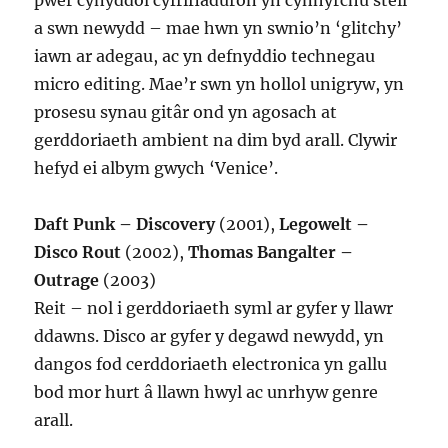
pwer cynyddol cyfrifiaduron yn cynhyrchu steil
a swn newydd – mae hwn yn swnio’n ‘glitchy’
iawn ar adegau, ac yn defnyddio technegau
micro editing. Mae’r swn yn hollol unigryw, yn
prosesu synau gitâr ond yn agosach at
gerddoriaeth ambient na dim byd arall. Clywir
hefyd ei albym gwych ‘Venice’.
Daft Punk – Discovery
(2001),
Legowelt –
Disco Rout
(2002),
Thomas Bangalter –
Outrage
(2003)
Reit – nol i gerddoriaeth syml ar gyfer y llawr
ddawns. Disco ar gyfer y degawd newydd, yn
dangos fod cerddoriaeth electronica yn gallu
bod mor hurt â llawn hwyl ac unrhyw genre
arall.