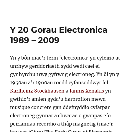
Y 20 Gorau Electronica
1989 – 2009
Yn y bôn mae’r term ‘electronica’ yn cyfeirio at
unrhyw gerddoriaeth sydd wedi cael ei
gynhyrchu trwy gyfrwng electroneg. Yn ôl yn y
1950au a’r 1960au roedd cyfansoddwyr fel
Karlheinz Stockhausen
a
Iannis Xenakis
yn
gwthio’r amlen gyda’u harbrofion mewn
musique concrete gan ddefnyddio cyfarpar
electroneg gynnar a chwarae o gwmpas efo
peiriannau recordio a thâp magnetig (mae’r