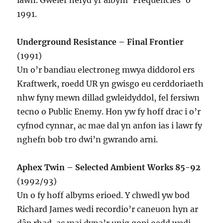
iawn. Gweler hefyd yr albym ‘Frequencies’ o
1991.
Underground Resistance – Final Frontier
(1991)
Un o’r bandiau electroneg mwya diddorol ers
Kraftwerk, roedd UR yn gwisgo eu cerddoriaeth
nhw fyny mewn dillad gwleidyddol, fel fersiwn
tecno o Public Enemy. Hon yw fy hoff drac i o’r
cyfnod cynnar, ac mae dal yn anfon ias i lawr fy
nghefn bob tro dwi’n gwrando arni.
Aphex Twin – Selected Ambient Works 85-92
(1992/93)
Un o fy hoff albyms erioed. Y chwedl yw bod
Richard James wedi recordio’r caneuon hyn ar