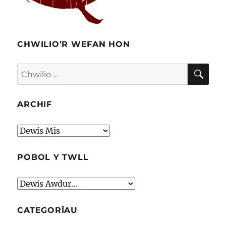
CHWILIO’R WEFAN HON
CHW
Chwilio
am:
ARCHIF
Archif
POBOL Y TWLL
CATEGORÏAU