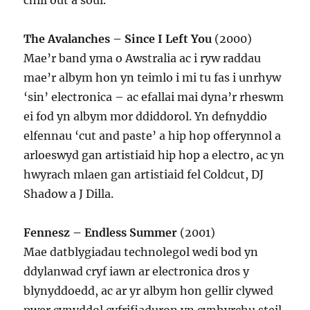
chill out a soul.
The Avalanches – Since I Left You
(2000)
Mae’r band yma o Awstralia ac i ryw raddau
mae’r albym hon yn teimlo i mi tu fas i unrhyw
‘sin’ electronica – ac efallai mai dyna’r rheswm
ei fod yn albym mor ddiddorol. Yn defnyddio
elfennau ‘cut and paste’ a hip hop offerynnol a
arloeswyd gan artistiaid hip hop a electro, ac yn
hwyrach mlaen gan artistiaid fel Coldcut, DJ
Shadow a J Dilla.
Fennesz – Endless Summer
(2001)
Mae datblygiadau technolegol wedi bod yn
ddylanwad cryf iawn ar electronica dros y
blynyddoedd, ac ar yr albym hon gellir clywed