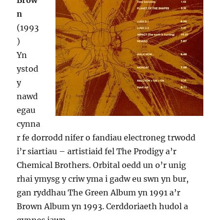
Brow
n
(1993
)
Yn
ystod
y
nawd
egau
cynna
r fe dorrodd nifer o fandiau electroneg trwodd
i’r siartiau – artistiaid fel The Prodigy a’r
Chemical Brothers. Orbital oedd un o’r unig
rhai ymysg y criw yma i gadw eu swn yn bur,
gan ryddhau The Green Album yn 1991 a’r
Brown Album yn 1993. Cerddoriaeth hudol a