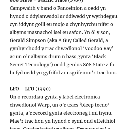
808 State – Pacific State
(1989)
Campwaith y band o Fanceinion a oedd yn
hynod o ddylanwadol ar ddiwedd yr wythdegau,
cyn iddynt golli eu mojo a chynhyrchu nifer o
albyms masnachol isel eu safon. Yn ôl y son,
Gerald Simpson (aka A Guy Called Gerald, a
gynhyrchodd y trac chwedlonol ‘Voodoo Ray’
ac un o’r albyms drum n bass gynta ‘Black
Secret Tecnology’) oedd genius 808 State a fo
hefyd oedd yn gyfrifol am sgrifennu’r trac hon.
LFO – LFO
(1990)
Un o recordiau gynta y label electronica
chwedlonol Warp, un o’r tracs ‘bleep tecno’
gynta, a’r record gynta electroneg i mi frynu.
Mae’r trac hon yn hynod o syml ond effeithiol