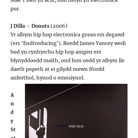
Mae’r swn yn acid, ond hefyd yn electronica
pur.
J Dilla – Donuts
(2006)
Yr albym hip hop electronica gorau ers degawd
(ers ‘Endtroducing’). Roedd James Yancey wedi
bod yn cynhyrchu hip hop amgen ers
blynyddoedd maith, ond hon oedd yr albym lle
daeth popeth at ei gilydd mewn ffordd
anferthol, hynod o emosiynol.
A
n
d
y
St