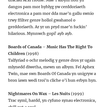
draciau Acid House. Mae’r albym hon yn
dangos pam mor hyblyg yw cerddoriaeth
electronica a pam mor dda mae’n gallu swnio
trwy ffilter genre hollol gwahanol o
gerddoriaeth. Ar yr un pryd mae’n fuckin’
hilarious. Mynnwch gopi! ayb ayb.
Boards of Canada – Music Has The Right To
Children
(1998)
Talfyriad o ochr melodig y genre dros yr ugain
mlynedd diwetha, mewn un albym. Fel Aphex
Twin, mae swn Boards Of Canada yn unigryw a
bron iawn wedi troi’n cliche o’i hun erbyn hyn.
Nightmares On Wax – Les Nuits
(1999)
Trac syml, hardd, yn cyfuno synau electronica,