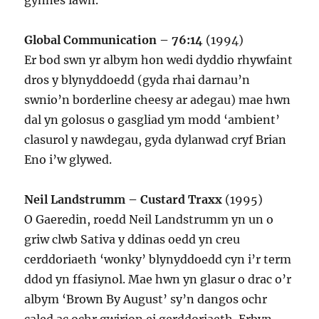
gynnes iawn.
Global Communication – 76:14
(1994)
Er bod swn yr albym hon wedi dyddio rhywfaint
dros y blynyddoedd (gyda rhai darnau’n
swnio’n borderline cheesy ar adegau) mae hwn
dal yn golosus o gasgliad ym modd ‘ambient’
clasurol y nawdegau, gyda dylanwad cryf Brian
Eno i’w glywed.
Neil Landstrumm – Custard Traxx
(1995)
O Gaeredin, roedd Neil Landstrumm yn un o
griw clwb Sativa y ddinas oedd yn creu
cerddoriaeth ‘wonky’ blynyddoedd cyn i’r term
ddod yn ffasiynol. Mae hwn yn glasur o drac o’r
albym ‘Brown By August’ sy’n dangos ochr