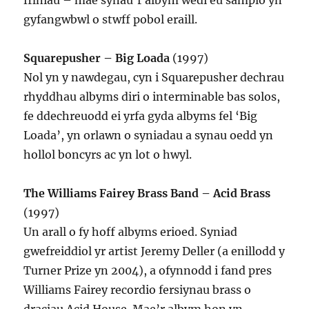
ffiniau – mae synau’r albym wedi eu samplo yn
gyfangwbwl o stwff pobol eraill.
Squarepusher – Big Loada
(1997)
Nol yn y nawdegau, cyn i Squarepusher dechrau
rhyddhau albyms diri o interminable bas solos,
fe ddechreuodd ei yrfa gyda albyms fel ‘Big
Loada’, yn orlawn o syniadau a synau oedd yn
hollol boncyrs ac yn lot o hwyl.
The Williams Fairey Brass Band – Acid Brass
(1997)
Un arall o fy hoff albyms erioed. Syniad
gwefreiddiol yr artist Jeremy Deller (a enillodd y
Turner Prize yn 2004), a ofynnodd i fand pres
Williams Fairey recordio fersiynau brass o