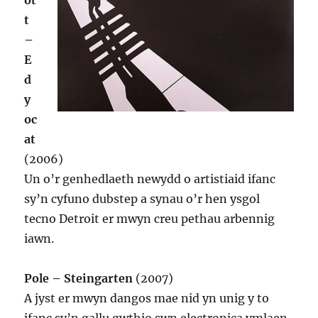
ot
t
–
E
d
y
oc
at
(2006)
Un o’r genhedlaeth newydd o artistiaid ifanc
sy’n cyfuno dubstep a synau o’r hen ysgol
tecno Detroit er mwyn creu pethau arbennig
iawn.
Pole – Steingarten
(2007)
A jyst er mwyn dangos mae nid yn unig y to