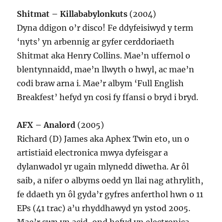
Shitmat – Killababylonkuts
(2004)
Dyna ddigon o’r disco! Fe ddyfeisiwyd y term
‘nyts’ yn arbennig ar gyfer cerddoriaeth
Shitmat aka Henry Collins. Mae’n uffernol o
blentynnaidd, mae’n llwyth o hwyl, ac mae’n
codi braw arna i. Mae’r albym ‘Full English
Breakfest’ hefyd yn cosi fy ffansi o bryd i bryd.
AFX – Analord
(2005)
Richard (D) James aka Aphex Twin eto, un o
artistiaid electronica mwya dyfeisgar a
dylanwadol yr ugain mlynedd diwetha. Ar ôl
saib, a nifer o albyms oedd yn llai nag athrylith,
fe ddaeth yn ôl gyda’r gyfres anferthol hwn o 11
EPs (41 trac) a’u rhyddhawyd yn ystod 2005.