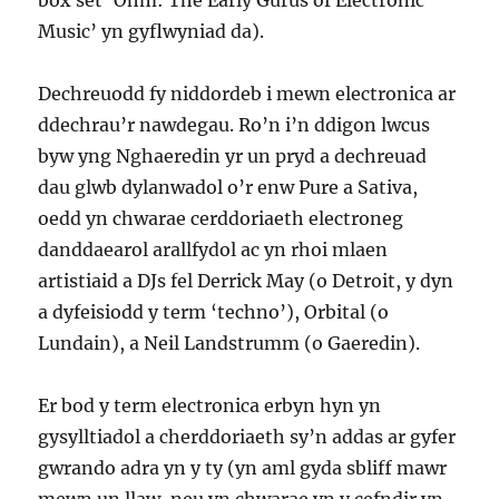
box set ‘Ohm: The Early Gurus of Electronic
Music’ yn gyflwyniad da).
Dechreuodd fy niddordeb i mewn electronica ar
ddechrau’r nawdegau. Ro’n i’n ddigon lwcus
byw yng Nghaeredin yr un pryd a dechreuad
dau glwb dylanwadol o’r enw Pure a Sativa,
oedd yn chwarae cerddoriaeth electroneg
danddaearol arallfydol ac yn rhoi mlaen
artistiaid a DJs fel Derrick May (o Detroit, y dyn
a dyfeisiodd y term ‘techno’), Orbital (o
Lundain), a Neil Landstrumm (o Gaeredin).
Er bod y term electronica erbyn hyn yn
gysylltiadol a cherddoriaeth sy’n addas ar gyfer
gwrando adra yn y ty (yn aml gyda sbliff mawr