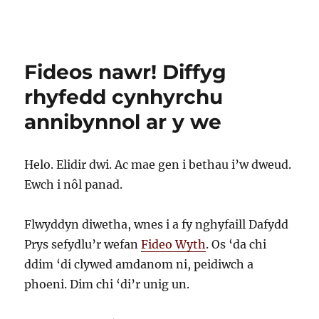
Fideos nawr! Diffyg
rhyfedd cynhyrchu
annibynnol ar y we
Helo. Elidir dwi. Ac mae gen i bethau i’w dweud.
Ewch i nôl panad.
Flwyddyn diwetha, wnes i a fy nghyfaill Dafydd
Prys sefydlu’r wefan
Fideo Wyth
. Os ‘da chi
ddim ‘di clywed amdanom ni, peidiwch a
phoeni. Dim chi ‘di’r unig un.