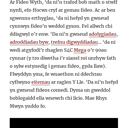
Ar Fideo Wyth, ‘da ni’n trafod bob math o stwff
nyrdi, efo ffocws cryf ar gemau fideo. Ac ar ben
sgwennu erthyglau, ‘da ni hefyd yn gwneud
cynnwys fideo’n weddol gyson. Fel allwch chi
ddisgwyl o’r enw. ‘Da ni’n gwneud
adolygiadau
,
adroddiadau byw
,
trefnu digwyddiadau
… ‘da ni
wedi atgyfodi’r rhaglen S4C
Mega
o’r 90au
cynnar (y tro diwetha i’r sianel roi unrhyw fath
o sylw estynedig i gemau fideo, gyda llaw).
Flwyddyn yma, fe wnaethon ni ddechrau
cyflwyno
eitemau
ar raglen Y Lle. ‘Da ni’n hefyd
yn gwneud fideos comedi. Dyma un gweddol
boblogaidd ella wnewch chi licio. Mae Rhys
Mwyn ynddo fo.