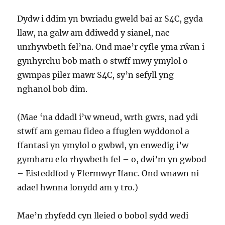
Dydw i ddim yn bwriadu gweld bai ar S4C, gyda
llaw, na galw am ddiwedd y sianel, nac
unrhywbeth fel’na. Ond mae’r cyfle yma rŵan i
gynhyrchu bob math o stwff mwy ymylol o
gwmpas piler mawr S4C, sy’n sefyll yng
nghanol bob dim.
(Mae ‘na ddadl i’w wneud, wrth gwrs, nad ydi
stwff am gemau fideo a ffuglen wyddonol a
ffantasi yn ymylol o gwbwl, yn enwedig i’w
gymharu efo rhywbeth fel – o, dwi’m yn gwbod
– Eisteddfod y Ffermwyr Ifanc. Ond wnawn ni
adael hwnna lonydd am y tro.)
Mae’n rhyfedd cyn lleied o bobol sydd wedi