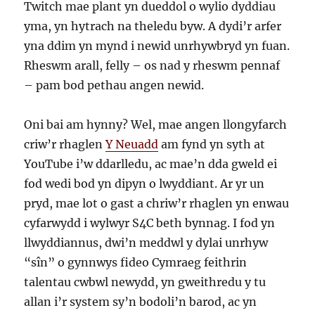
Twitch mae plant yn dueddol o wylio dyddiau
yma, yn hytrach na theledu byw. A dydi’r arfer
yna ddim yn mynd i newid unrhywbryd yn fuan.
Rheswm arall, felly – os nad y rheswm pennaf
– pam bod pethau angen newid.
Oni bai am hynny? Wel, mae angen llongyfarch
criw’r rhaglen
Y Neuadd
am fynd yn syth at
YouTube i’w ddarlledu, ac mae’n dda gweld ei
fod wedi bod yn dipyn o lwyddiant. Ar yr un
pryd, mae lot o gast a chriw’r rhaglen yn enwau
cyfarwydd i wylwyr S4C beth bynnag. I fod yn
llwyddiannus, dwi’n meddwl y dylai unrhyw
“sîn” o gynnwys fideo Cymraeg feithrin
talentau cwbwl newydd, yn gweithredu y tu
allan i’r system sy’n bodoli’n barod, ac yn