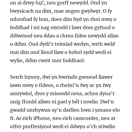
un ai drwy S4C, neu gorff newydd. Ond yn
bwysicach na dim, mae angen gwylwyr. O fy
mhrofiad fy hun, does dim byd yn rhoi mwy o
foddhad i mi nag eistedd i lawr dros gyfnod o
ddiwrnod neu ddau a chreu fideo newydd allan
o ddim. Ond dydi’r teimlad wedyn, wrth weld
mai dim ond llond llaw o bobol sydd wedi ei
wylio, ddim cweit mor foddhaol.
Serch hynny, dwi yn bwriadu gwneud llawer
iawn mwy o fideos, a rheini’n fwy ac yn fwy
amrywiol, dros y misoedd nesa, achos dyna’r
unig ffordd allwn ni gael y bêl i rowlio. Dwi’n
gwadd unrhywun sy’n darllen hwn i ymuno efo
fi. Ar eich iPhone, neu eich camcorder, neu ar
offer proffesiynol wedi ei ddwyn o’ch stiwdio