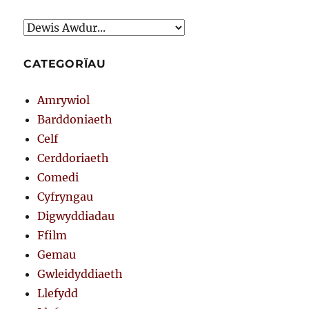
CATEGORÏAU
Amrywiol
Barddoniaeth
Celf
Cerddoriaeth
Comedi
Cyfryngau
Digwyddiadau
Ffilm
Gemau
Gwleidyddiaeth
Llefydd