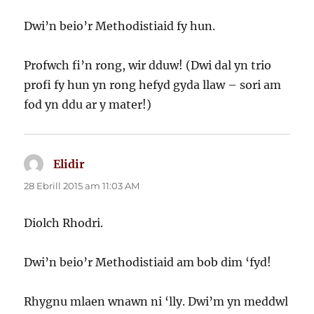
Dwi’n beio’r Methodistiaid fy hun.
Profwch fi’n rong, wir dduw! (Dwi dal yn trio
profi fy hun yn rong hefyd gyda llaw – sori am
fod yn ddu ar y mater!)
Elidir
yn
dweud:
28 Ebrill 2015 am 11:03 AM
Diolch Rhodri.
Dwi’n beio’r Methodistiaid am bob dim ‘fyd!
Rhygnu mlaen wnawn ni ‘lly. Dwi’m yn meddwl