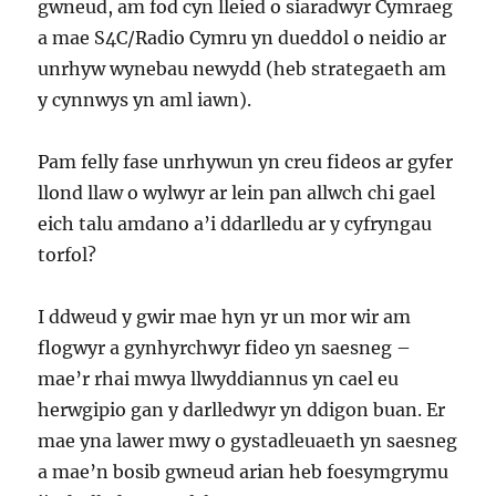
gwneud, am fod cyn lleied o siaradwyr Cymraeg
a mae S4C/Radio Cymru yn dueddol o neidio ar
unrhyw wynebau newydd (heb strategaeth am
y cynnwys yn aml iawn).
Pam felly fase unrhywun yn creu fideos ar gyfer
llond llaw o wylwyr ar lein pan allwch chi gael
eich talu amdano a’i ddarlledu ar y cyfryngau
torfol?
I ddweud y gwir mae hyn yr un mor wir am
flogwyr a gynhyrchwyr fideo yn saesneg –
mae’r rhai mwya llwyddiannus yn cael eu
herwgipio gan y darlledwyr yn ddigon buan. Er
mae yna lawer mwy o gystadleuaeth yn saesneg
a mae’n bosib gwneud arian heb foesymgrymu