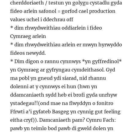
cherddoriaeth / testun yn golygu cystadlu gyda
fideo arlein safonol = gorfod cael production
values uchel i ddechrau off
* dim rhwydweithiau oddiarlein i fideo
Cymraeg arlein
* dim rhwydweithiau arlein er mwyn hyrwyddo
fideos newydd.
* Dim digon o rannu cynnwys *yn gyffredinol*
yn Gymraeg ar gyfryngau cymdeithasol. Gyd
ma pobl yn gneud ydi siarad, nid rhannu
dolenni at y cynnwys ei hun (hwn yn
ddamcaniaeth sydd heb ei brofi gyda unrhyw
ystadegau!!(ond mae na flwyddyn o fonitro
Ffrwti a’i gyfateb Basgeg yn cynnig gut feeling
eitha cryf)). Damcaniaeth pam? Cymru Fach:
pawb yn teimlo bod pawb di gweld dolen yn