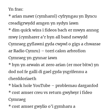
Yn fras:
* arian mawr (cymharol) cyfryngau yn llyncu
creadigrwydd amgen yn sydyn iawn
* dim quick wins i fideos bach er mwyn annog
mwy (cymharer a’r hyn all band newydd
Cymraeg gyflawni gyda cwpwl o gigs a chwarae
ar Radio Cymru) – torri calon arbrofion
Cymraeg yn gynnar iawn
* hyn yn arwain at zero arian (er mor bitw) yn
dod nol fe galli di gael gyda ysgrifennu a
cherddoriaeth
* black hole YouTube – problemau darganfod
* cost amser creu vs return gwylwyr i fideo
Cymraeg
* cost amser gwylio o’i gymharu a