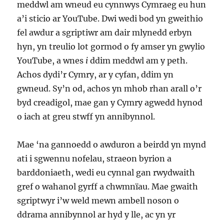
meddwl am wneud eu cynnwys Cymraeg eu hun
a’i sticio ar YouTube. Dwi wedi bod yn gweithio
fel awdur a sgriptiwr am dair mlynedd erbyn
hyn, yn treulio lot gormod o fy amser yn gwylio
YouTube, a wnes
i
ddim meddwl am y peth.
Achos dydi’r Cymry, ar y cyfan, ddim yn
gwneud. Sy’n od, achos yn mhob rhan arall o’r
byd creadigol, mae gan y Cymry agwedd hynod
o iach at greu stwff yn annibynnol.
Mae ‘na gannoedd o awduron a beirdd yn mynd
ati i sgwennu nofelau, straeon byrion a
barddoniaeth, wedi eu cynnal gan rwydwaith
gref o wahanol gyrff a chwmnïau. Mae gwaith
sgriptwyr i’w weld mewn ambell noson o
ddrama annibynnol ar hyd y lle, ac yn yr