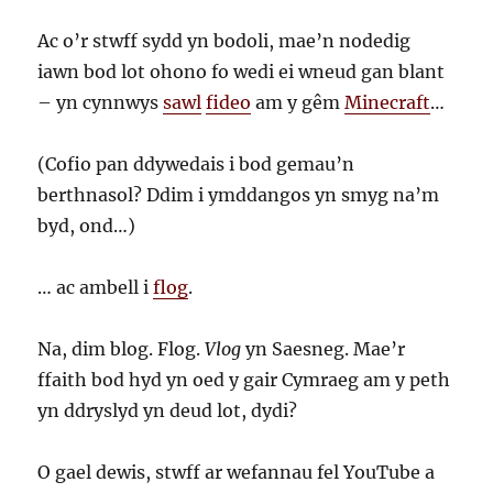
Ac o’r stwff sydd yn bodoli, mae’n nodedig
iawn bod lot ohono fo wedi ei wneud gan blant
– yn cynnwys
sawl
fideo
am y gêm
Minecraft
…
(Cofio pan ddywedais i bod gemau’n
berthnasol? Ddim i ymddangos yn smyg na’m
byd, ond…)
… ac ambell i
flog
.
Na, dim blog. Flog.
Vlog
yn Saesneg. Mae’r
ffaith bod hyd yn oed y gair Cymraeg am y peth
yn ddryslyd yn deud lot, dydi?
O gael dewis, stwff ar wefannau fel YouTube a