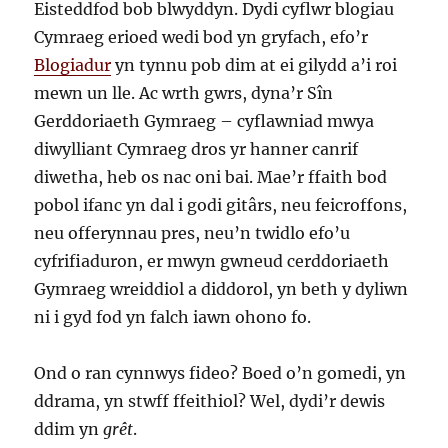
Eisteddfod bob blwyddyn. Dydi cyflwr blogiau
Cymraeg erioed wedi bod yn gryfach, efo’r
Blogiadur
yn tynnu pob dim at ei gilydd a’i roi
mewn un lle. Ac wrth gwrs, dyna’r Sîn
Gerddoriaeth Gymraeg – cyflawniad mwya
diwylliant Cymraeg dros yr hanner canrif
diwetha, heb os nac oni bai. Mae’r ffaith bod
pobol ifanc yn dal i godi gitârs, neu feicroffons,
neu offerynnau pres, neu’n twidlo efo’u
cyfrifiaduron, er mwyn gwneud cerddoriaeth
Gymraeg wreiddiol a diddorol, yn beth y dyliwn
ni i gyd fod yn falch iawn ohono fo.
Ond o ran cynnwys fideo? Boed o’n gomedi, yn
ddrama, yn stwff ffeithiol? Wel, dydi’r dewis
ddim yn
grêt
.