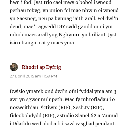
hwn i fod! Jyst trio cael mwy o bobol i wneud
pethau tebyg, yn union fel mae nhw’n ei wneud
yn Saesneg, neu pa bynnag iaith arall. Fel dwi’n
deud, mae’r agwedd DIY sydd ganddon ni ym
mhob maes arall yng Nghymru yn briliant. Jyst
isio ehangu o at y maes yma.
Rhodri ap Dyfrig
yn
dweud:
27 Ebrill 2015 am 11:39 PM
Dwisio ymateb ond dwi’n ofni fyddai yma am 3
awr yn sgwennu’r peth. Mae fy mhrofiadau i o
nosweithiau Pictiwrs (RIP), Sesh.tv (RIP),
fideobobdydd (RIP), astudio Sianel 62 a Munud
i Ddathlu wedi dod a fi i sawl casgliad pendant.