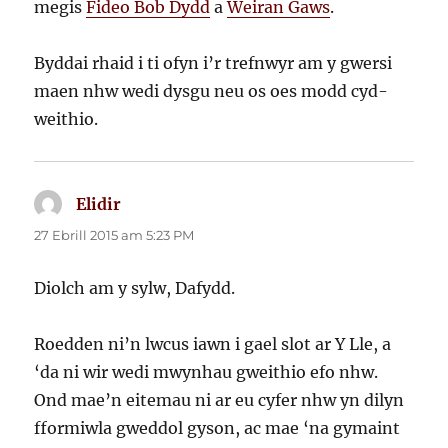
megis
Fideo Bob Dydd
a
Weiran Gaws
.
Byddai rhaid i ti ofyn i’r trefnwyr am y gwersi
maen nhw wedi dysgu neu os oes modd cyd-
weithio.
Elidir
yn
dweud:
27 Ebrill 2015 am 5:23 PM
Diolch am y sylw, Dafydd.
Roedden ni’n lwcus iawn i gael slot ar Y Lle, a
‘da ni wir wedi mwynhau gweithio efo nhw.
Ond mae’n eitemau ni ar eu cyfer nhw yn dilyn
fformiwla gweddol gyson, ac mae ‘na gymaint