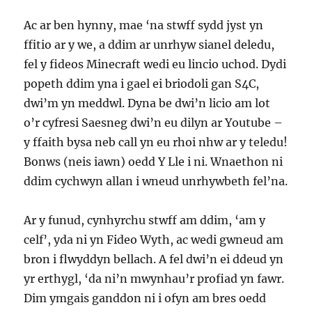
Ac ar ben hynny, mae ‘na stwff sydd jyst yn
ffitio ar y we, a ddim ar unrhyw sianel deledu,
fel y fideos Minecraft wedi eu lincio uchod. Dydi
popeth ddim yna i gael ei briodoli gan S4C,
dwi’m yn meddwl. Dyna be dwi’n licio am lot
o’r cyfresi Saesneg dwi’n eu dilyn ar Youtube –
y ffaith bysa neb call yn eu rhoi nhw ar y teledu!
Bonws (neis iawn) oedd Y Lle i ni. Wnaethon ni
ddim cychwyn allan i wneud unrhywbeth fel’na.
Ar y funud, cynhyrchu stwff am ddim, ‘am y
celf’, yda ni yn Fideo Wyth, ac wedi gwneud am
bron i flwyddyn bellach. A fel dwi’n ei ddeud yn
yr erthygl, ‘da ni’n mwynhau’r profiad yn fawr.
Dim ymgais ganddon ni i ofyn am bres oedd