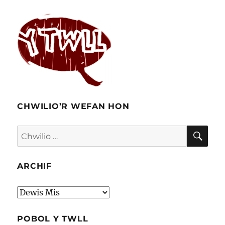
CHWILIO’R WEFAN HON
CHW
Chwilio
am:
ARCHIF
Archif
POBOL Y TWLL