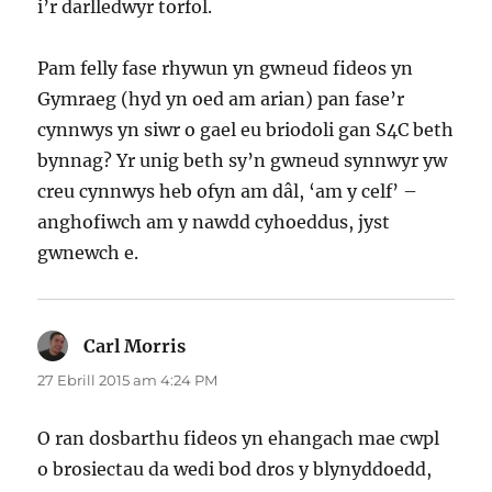
i’r darlledwyr torfol.
Pam felly fase rhywun yn gwneud fideos yn
Gymraeg (hyd yn oed am arian) pan fase’r
cynnwys yn siwr o gael eu briodoli gan S4C beth
bynnag? Yr unig beth sy’n gwneud synnwyr yw
creu cynnwys heb ofyn am dâl, ‘am y celf’ –
anghofiwch am y nawdd cyhoeddus, jyst
gwnewch e.
Carl Morris
yn
dweud:
27 Ebrill 2015 am 4:24 PM
O ran dosbarthu fideos yn ehangach mae cwpl
o brosiectau da wedi bod dros y blynyddoedd,