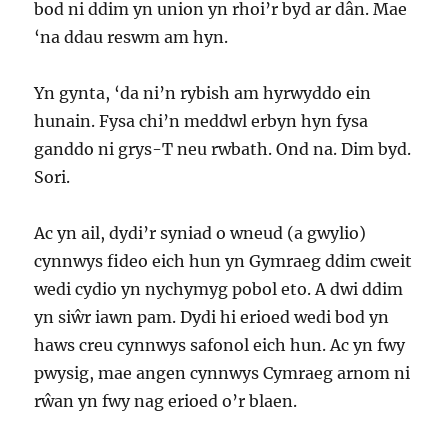
bod ni ddim yn union yn rhoi’r byd ar dân. Mae
‘na ddau reswm am hyn.
Yn gynta, ‘da ni’n rybish am hyrwyddo ein
hunain. Fysa chi’n meddwl erbyn hyn fysa
ganddo ni grys-T neu rwbath. Ond na. Dim byd.
Sori.
Ac yn ail, dydi’r syniad o wneud (a gwylio)
cynnwys fideo eich hun yn Gymraeg ddim cweit
wedi cydio yn nychymyg pobol eto. A dwi ddim
yn siŵr iawn pam. Dydi hi erioed wedi bod yn
haws creu cynnwys safonol eich hun. Ac yn fwy
pwysig, mae angen cynnwys Cymraeg arnom ni
rŵan yn fwy nag erioed o’r blaen.