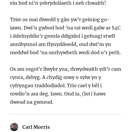
ein bod ni’n ysbrydoliaeth i neb chwaith!
Trist os mai diwedd y gân yw’r geiniog go-
iawn. Dwi’n gwbod bod ‘na rai wedi galw ar S4C
i ddefnyddio’r gronfa ddigidol i gefnogi stwff
annibynnol am flynyddoedd, ond dwi’m yn
meddwl bod ‘na unrhywbeth wedi dod o’r peth.
Os am osgoi’r llwybr yna, rhwydwaith ydi’r cam
cynta, debyg. A chydig mwy o sylw yn y
cyfryngau traddodiadol. Trio cael y bêl i
rowlio’n ara deg. Iawn. Ond ia, (lot) haws
dweud na gwneud.
Carl Morris
yn