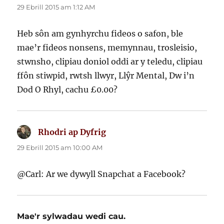
dweud:
29 Ebrill 2015 am 1:12 AM
Heb sôn am gynhyrchu fideos o safon, ble
mae’r fideos nonsens, memynnau, trosleisio,
stwnsho, clipiau doniol oddi ar y teledu, clipiau
ffôn stiwpid, rwtsh llwyr, Llŷr Mental, Dw i’n
Dod O Rhyl, cachu £0.00?
Rhodri ap Dyfrig
yn
dweud:
29 Ebrill 2015 am 10:00 AM
@Carl: Ar we dywyll Snapchat a Facebook?
Mae'r sylwadau wedi cau.