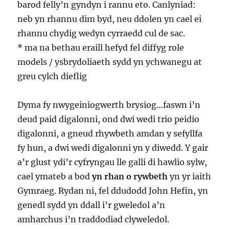
barod felly’n gyndyn i rannu eto. Canlyniad:
neb yn rhannu dim byd, neu ddolen yn cael ei
rhannu chydig wedyn cyrraedd cul de sac.
* ma na bethau eraill hefyd fel diffyg role
models / ysbrydoliaeth sydd yn ychwanegu at
greu cylch dieflig
Dyma fy nwygeiniogwerth brysiog…faswn i’n
deud paid digalonni, ond dwi wedi trio peidio
digalonni, a gneud rhywbeth amdan y sefyllfa
fy hun, a dwi wedi digalonni yn y diwedd. Y gair
a’r glust ydi’r cyfryngau lle galli di hawlio sylw,
cael ymateb a bod
yn rhan o rywbeth
yn yr iaith
Gymraeg. Rydan ni, fel ddudodd John Hefin, yn
genedl sydd yn ddall i’r gweledol a’n
amharchus i’n traddodiad clyweledol.