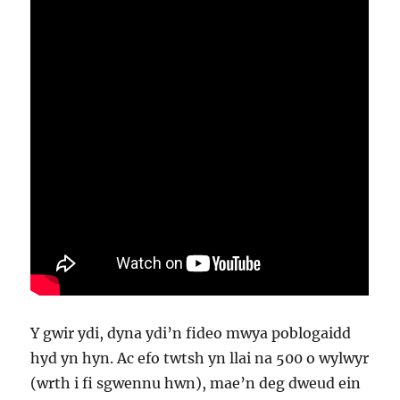
Y gwir ydi, dyna ydi’n fideo mwya poblogaidd
hyd yn hyn. Ac efo twtsh yn llai na 500 o wylwyr
(wrth i fi sgwennu hwn), mae’n deg dweud ein