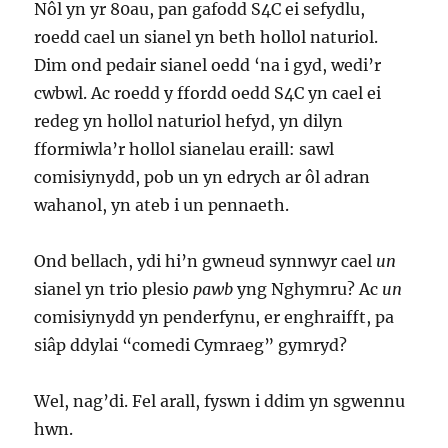
Nôl yn yr 80au, pan gafodd S4C ei sefydlu,
roedd cael un sianel yn beth hollol naturiol.
Dim ond pedair sianel oedd ‘na i gyd, wedi’r
cwbwl. Ac roedd y ffordd oedd S4C yn cael ei
redeg yn hollol naturiol hefyd, yn dilyn
fformiwla’r hollol sianelau eraill: sawl
comisiynydd, pob un yn edrych ar ôl adran
wahanol, yn ateb i un pennaeth.
Ond bellach, ydi hi’n gwneud synnwyr cael
un
sianel yn trio plesio
pawb
yng Nghymru? Ac
un
comisiynydd yn penderfynu, er enghraifft, pa
siâp ddylai “comedi Cymraeg” gymryd?
Wel, nag’di. Fel arall, fyswn i ddim yn sgwennu
hwn.