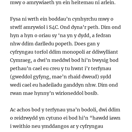
mwy o amrywiaeth yn ein heitemau ni arlein.
Fysa ni wrth ein boddau’n cynhyrchu mwy o
stwff amrywiol i S4C. Ond dyna’r peth. Dim ond
hyn a hyn o oriau sy ‘na yn y dydd, a fedran
nhw ddim darlledu popeth. Does gan y
cyfryngau torfol ddim monopoli ar ddiwylliant
Cymraeg, a dwi’n meddwl bod hi’n bwysig bod
pethau’n cael eu creu y tu hwnt i’r terfynau
(gweddol gyfyng, mae’n rhaid dweud) sydd
wedi cael eu hadeiladu ganddyn nhw. Dim ond
rwan mae hynny’n wirioneddol bosib.
Ac achos bod y terfynau yna’n bodoli, dwi ddim
o reidrwydd yn cytuno ei bod hi’n “hawdd iawn
i weithio neu ymddangos ar y cyfryngau