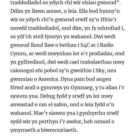
traddodiadol os ydych chi wir eisiau gwneud”.
Ddim yn llawn amser, o leia. Ella bod hynny’n
wir os ydych chi’n gwneud stwff sy’n ffitio’r
mowld traddodiadol, ond dim, yn fy mhrofiad i,
os ydi’ch steil fymryn yn wahanol. Dwi wedi
gwneud llond llaw o bethau i S4C ac i Radio
Cymru, ac wedi mwynhau lot o’r profiadau, ond
yn gyffredinol, dwi wedi cael trafodaethau mwy
calonogol efo pobol sy’n gweithio i Sky, neu
gwmniau o America. Dyna pam bod angen
ffrwd arall o gynnwys yn Gymraeg, y tu allan i’r
system yna. Debyg fydd y stwff yn lot mwy
anwastad o ran ei safon, ond o leia fydd o’n
wahanol. Mae’r siawns yna i gynhyrchu stwff
sydd wir yn perthyn i’r awdur, heb ormod o
ymyrraeth a biwrocratiaeth.