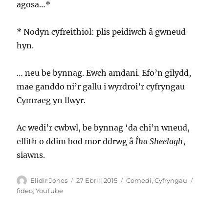
agosa…*
* Nodyn cyfreithiol: plis peidiwch â gwneud
hyn.
… neu be bynnag. Ewch amdani. Efo’n gilydd,
mae ganddo ni’r gallu i wyrdroi’r cyfryngau
Cymraeg yn llwyr.
Ac wedi’r cwbwl, be bynnag ‘da chi’n wneud,
ellith o ddim bod mor ddrwg â
Îha Sheelagh
,
siawns.
Awdur
Cofnodwyd
Categorïau
Tagiau
Elidir Jones
27 Ebrill 2015
Comedi
,
Cyfryngau
ar
fideo
,
YouTube