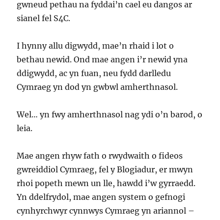
gwneud pethau na fyddai’n cael eu dangos ar
sianel fel S4C.
I hynny allu digwydd, mae’n rhaid i lot o
bethau newid. Ond mae angen i’r newid yna
ddigwydd, ac yn fuan, neu fydd darlledu
Cymraeg yn dod yn gwbwl amherthnasol.
Wel… yn fwy amherthnasol nag ydi o’n barod, o
leia.
Mae angen rhyw fath o rwydwaith o fideos
gwreiddiol Cymraeg, fel y Blogiadur, er mwyn
rhoi popeth mewn un lle, hawdd i’w gyrraedd.
Yn ddelfrydol, mae angen system o gefnogi
cynhyrchwyr cynnwys Cymraeg yn ariannol –