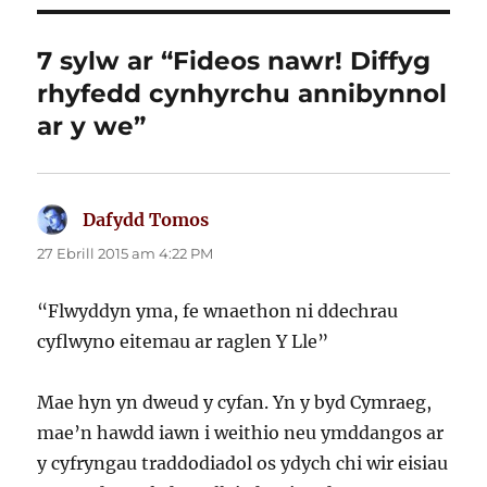
7 sylw ar “Fideos nawr! Diffyg
rhyfedd cynhyrchu annibynnol
ar y we”
Dafydd Tomos
yn
dweud:
27 Ebrill 2015 am 4:22 PM
“Flwyddyn yma, fe wnaethon ni ddechrau
cyflwyno eitemau ar raglen Y Lle”
Mae hyn yn dweud y cyfan. Yn y byd Cymraeg,
mae’n hawdd iawn i weithio neu ymddangos ar
y cyfryngau traddodiadol os ydych chi wir eisiau