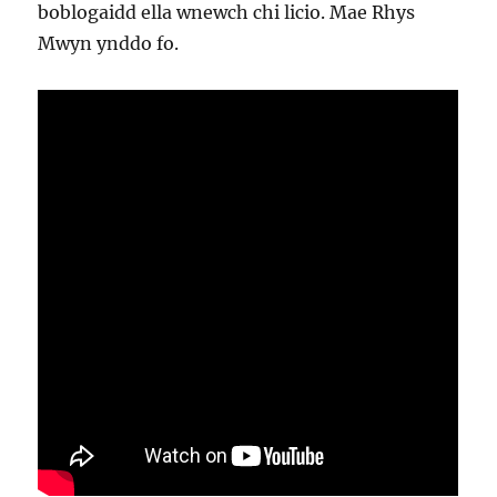
boblogaidd ella wnewch chi licio. Mae Rhys
Mwyn ynddo fo.