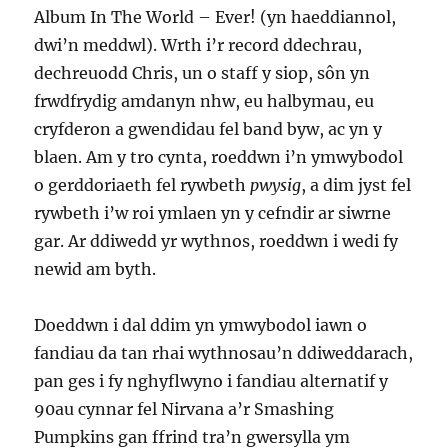
Album In The World – Ever! (yn haeddiannol,
dwi’n meddwl). Wrth i’r record ddechrau,
dechreuodd Chris, un o staff y siop, sôn yn
frwdfrydig amdanyn nhw, eu halbymau, eu
cryfderon a gwendidau fel band byw, ac yn y
blaen. Am y tro cynta, roeddwn i’n ymwybodol
o gerddoriaeth fel rywbeth
pwysig
, a dim jyst fel
rywbeth i’w roi ymlaen yn y cefndir ar siwrne
gar. Ar ddiwedd yr wythnos, roeddwn i wedi fy
newid am byth.
Doeddwn i dal ddim yn ymwybodol iawn o
fandiau da tan rhai wythnosau’n ddiweddarach,
pan ges i fy nghyflwyno i fandiau alternatif y
90au cynnar fel Nirvana a’r Smashing
Pumpkins gan ffrind tra’n gwersylla ym