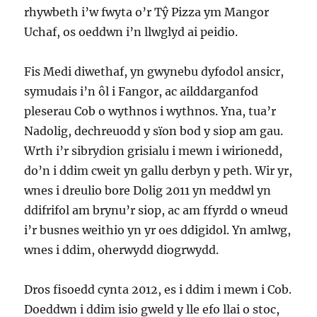
rhywbeth i’w fwyta o’r Tŷ Pizza ym Mangor
Uchaf, os oeddwn i’n llwglyd ai peidio.
Fis Medi diwethaf, yn gwynebu dyfodol ansicr,
symudais i’n ôl i Fangor, ac ailddarganfod
pleserau Cob o wythnos i wythnos. Yna, tua’r
Nadolig, dechreuodd y sïon bod y siop am gau.
Wrth i’r sibrydion grisialu i mewn i wirionedd,
do’n i ddim cweit yn gallu derbyn y peth. Wir yr,
wnes i dreulio bore Dolig 2011 yn meddwl yn
ddifrifol am brynu’r siop, ac am ffyrdd o wneud
i’r busnes weithio yn yr oes ddigidol. Yn amlwg,
wnes i ddim, oherwydd diogrwydd.
Dros fisoedd cynta 2012, es i ddim i mewn i Cob.
Doeddwn i ddim isio gweld y lle efo llai o stoc,