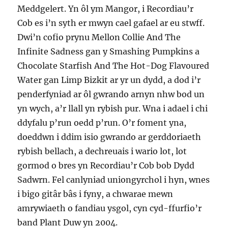
Meddgelert. Yn ôl ym Mangor, i Recordiau’r
Cob es i’n syth er mwyn cael gafael ar eu stwff.
Dwi’n cofio prynu Mellon Collie And The
Infinite Sadness gan y Smashing Pumpkins a
Chocolate Starfish And The Hot-Dog Flavoured
Water gan Limp Bizkit ar yr un dydd, a dod i’r
penderfyniad ar ôl gwrando arnyn nhw bod un
yn wych, a’r llall yn rybish pur. Wna i adael i chi
ddyfalu p’run oedd p’run. O’r foment yna,
doeddwn i ddim isio gwrando ar gerddoriaeth
rybish bellach, a dechreuais i wario lot, lot
gormod o bres yn Recordiau’r Cob bob Dydd
Sadwrn. Fel canlyniad uniongyrchol i hyn, wnes
i bigo gitâr bâs i fyny, a chwarae mewn
amrywiaeth o fandiau ysgol, cyn cyd-ffurfio’r
band Plant Duw yn 2004.