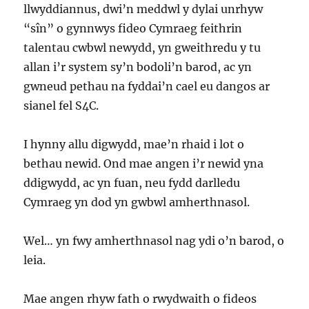
llwyddiannus, dwi’n meddwl y dylai unrhyw
“sîn” o gynnwys fideo Cymraeg feithrin
talentau cwbwl newydd, yn gweithredu y tu
allan i’r system sy’n bodoli’n barod, ac yn
gwneud pethau na fyddai’n cael eu dangos ar
sianel fel S4C.
I hynny allu digwydd, mae’n rhaid i lot o
bethau newid. Ond mae angen i’r newid yna
ddigwydd, ac yn fuan, neu fydd darlledu
Cymraeg yn dod yn gwbwl amherthnasol.
Wel… yn fwy amherthnasol nag ydi o’n barod, o
leia.
Mae angen rhyw fath o rwydwaith o fideos