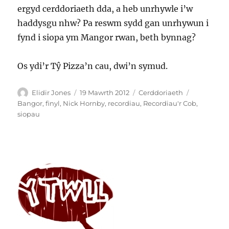
ergyd cerddoriaeth dda, a heb unrhywle i’w
haddysgu nhw? Pa reswm sydd gan unrhywun i
fynd i siopa ym Mangor rwan, beth bynnag?
Os ydi’r Tŷ Pizza’n cau, dwi’n symud.
Awdur
Cofnodwyd
Categorïau
Tagiau
Elidir Jones
19 Mawrth 2012
Cerddoriaeth
ar
Bangor
,
finyl
,
Nick Hornby
,
recordiau
,
Recordiau'r Cob
,
siopau