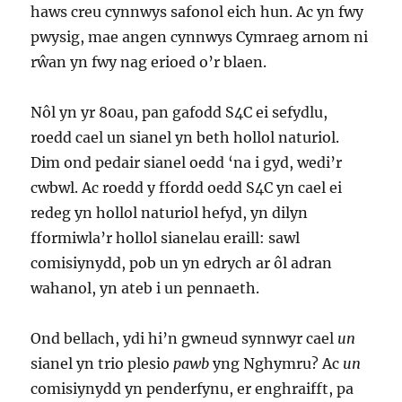
haws creu cynnwys safonol eich hun. Ac yn fwy
pwysig, mae angen cynnwys Cymraeg arnom ni
rŵan yn fwy nag erioed o’r blaen.
Nôl yn yr 80au, pan gafodd S4C ei sefydlu,
roedd cael un sianel yn beth hollol naturiol.
Dim ond pedair sianel oedd ‘na i gyd, wedi’r
cwbwl. Ac roedd y ffordd oedd S4C yn cael ei
redeg yn hollol naturiol hefyd, yn dilyn
fformiwla’r hollol sianelau eraill: sawl
comisiynydd, pob un yn edrych ar ôl adran
wahanol, yn ateb i un pennaeth.
Ond bellach, ydi hi’n gwneud synnwyr cael
un
sianel yn trio plesio
pawb
yng Nghymru? Ac
un
comisiynydd yn penderfynu, er enghraifft, pa