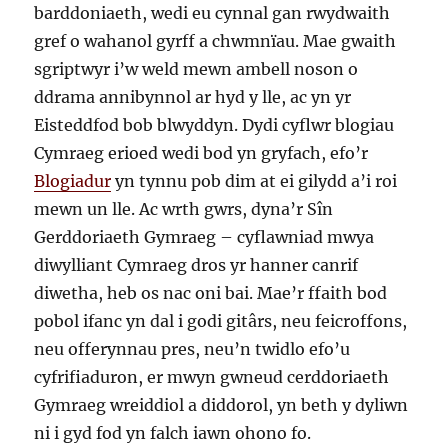
barddoniaeth, wedi eu cynnal gan rwydwaith
gref o wahanol gyrff a chwmnïau. Mae gwaith
sgriptwyr i’w weld mewn ambell noson o
ddrama annibynnol ar hyd y lle, ac yn yr
Eisteddfod bob blwyddyn. Dydi cyflwr blogiau
Cymraeg erioed wedi bod yn gryfach, efo’r
Blogiadur
yn tynnu pob dim at ei gilydd a’i roi
mewn un lle. Ac wrth gwrs, dyna’r Sîn
Gerddoriaeth Gymraeg – cyflawniad mwya
diwylliant Cymraeg dros yr hanner canrif
diwetha, heb os nac oni bai. Mae’r ffaith bod
pobol ifanc yn dal i godi gitârs, neu feicroffons,
neu offerynnau pres, neu’n twidlo efo’u
cyfrifiaduron, er mwyn gwneud cerddoriaeth
Gymraeg wreiddiol a diddorol, yn beth y dyliwn
ni i gyd fod yn falch iawn ohono fo.