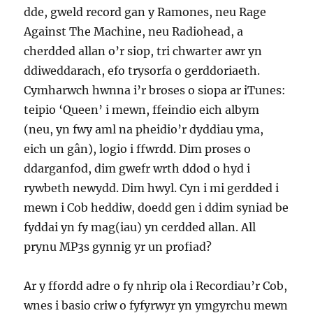
dde, gweld record gan y Ramones, neu Rage
Against The Machine, neu Radiohead, a
cherdded allan o’r siop, tri chwarter awr yn
ddiweddarach, efo trysorfa o gerddoriaeth.
Cymharwch hwnna i’r broses o siopa ar iTunes:
teipio ‘Queen’ i mewn, ffeindio eich albym
(neu, yn fwy aml na pheidio’r dyddiau yma,
eich un gân), logio i ffwrdd. Dim proses o
ddarganfod, dim gwefr wrth ddod o hyd i
rywbeth newydd. Dim hwyl. Cyn i mi gerdded i
mewn i Cob heddiw, doedd gen i ddim syniad be
fyddai yn fy mag(iau) yn cerdded allan. All
prynu MP3s gynnig yr un profiad?
Ar y ffordd adre o fy nhrip ola i Recordiau’r Cob,
wnes i basio criw o fyfyrwyr yn ymgyrchu mewn