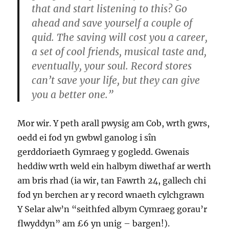
that and start listening to this? Go
ahead and save yourself a couple of
quid. The saving will cost you a career,
a set of cool friends, musical taste and,
eventually, your soul. Record stores
can’t save your life, but they can give
you a better one.”
Mor wir. Y peth arall pwysig am Cob, wrth gwrs,
oedd ei fod yn gwbwl ganolog i sîn
gerddoriaeth Gymraeg y gogledd. Gwenais
heddiw wrth weld ein halbym diwethaf ar werth
am bris rhad (ia wir, tan Fawrth 24, gallech chi
fod yn berchen ar y record wnaeth cylchgrawn
Y Selar alw’n “seithfed albym Cymraeg gorau’r
flwyddyn” am £6 yn unig – bargen!).