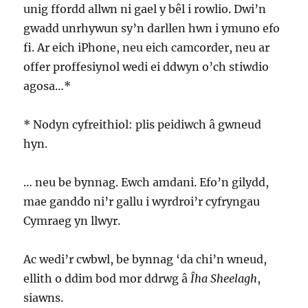
unig ffordd allwn ni gael y bêl i rowlio. Dwi’n
gwadd unrhywun sy’n darllen hwn i ymuno efo
fi. Ar eich iPhone, neu eich camcorder, neu ar
offer proffesiynol wedi ei ddwyn o’ch stiwdio
agosa…*
* Nodyn cyfreithiol: plis peidiwch â gwneud
hyn.
… neu be bynnag. Ewch amdani. Efo’n gilydd,
mae ganddo ni’r gallu i wyrdroi’r cyfryngau
Cymraeg yn llwyr.
Ac wedi’r cwbwl, be bynnag ‘da chi’n wneud,
ellith o ddim bod mor ddrwg â
Îha Sheelagh
,
siawns.