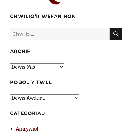
CHWILIO’R WEFAN HON
CHW
Chwilio
am:
ARCHIF
Archif
POBOL Y TWLL
CATEGORÏAU
Amrywiol