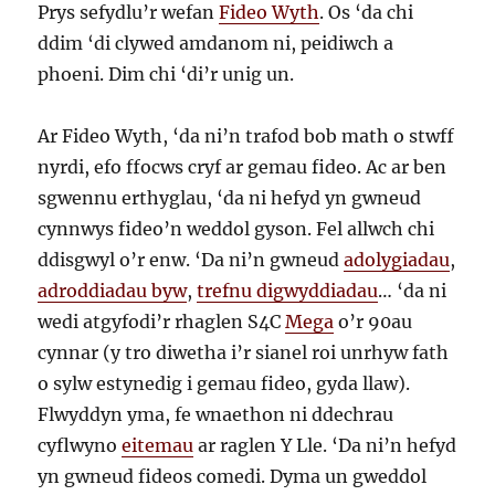
Prys sefydlu’r wefan
Fideo Wyth
. Os ‘da chi
ddim ‘di clywed amdanom ni, peidiwch a
phoeni. Dim chi ‘di’r unig un.
Ar Fideo Wyth, ‘da ni’n trafod bob math o stwff
nyrdi, efo ffocws cryf ar gemau fideo. Ac ar ben
sgwennu erthyglau, ‘da ni hefyd yn gwneud
cynnwys fideo’n weddol gyson. Fel allwch chi
ddisgwyl o’r enw. ‘Da ni’n gwneud
adolygiadau
,
adroddiadau byw
,
trefnu digwyddiadau
… ‘da ni
wedi atgyfodi’r rhaglen S4C
Mega
o’r 90au
cynnar (y tro diwetha i’r sianel roi unrhyw fath
o sylw estynedig i gemau fideo, gyda llaw).
Flwyddyn yma, fe wnaethon ni ddechrau
cyflwyno
eitemau
ar raglen Y Lle. ‘Da ni’n hefyd
yn gwneud fideos comedi. Dyma un gweddol