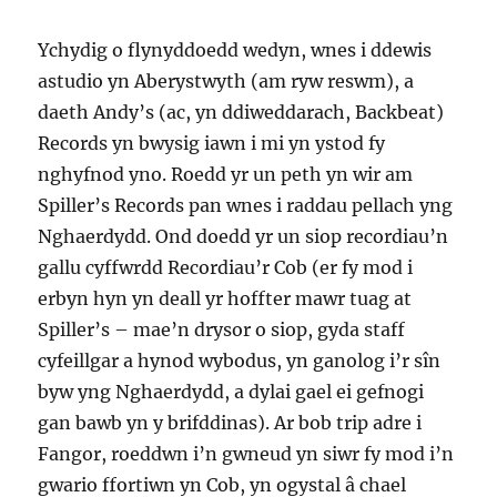
Ychydig o flynyddoedd wedyn, wnes i ddewis
astudio yn Aberystwyth (am ryw reswm), a
daeth Andy’s (ac, yn ddiweddarach, Backbeat)
Records yn bwysig iawn i mi yn ystod fy
nghyfnod yno. Roedd yr un peth yn wir am
Spiller’s Records pan wnes i raddau pellach yng
Nghaerdydd. Ond doedd yr un siop recordiau’n
gallu cyffwrdd Recordiau’r Cob (er fy mod i
erbyn hyn yn deall yr hoffter mawr tuag at
Spiller’s – mae’n drysor o siop, gyda staff
cyfeillgar a hynod wybodus, yn ganolog i’r sîn
byw yng Nghaerdydd, a dylai gael ei gefnogi
gan bawb yn y brifddinas). Ar bob trip adre i
Fangor, roeddwn i’n gwneud yn siwr fy mod i’n
gwario ffortiwn yn Cob, yn ogystal â chael