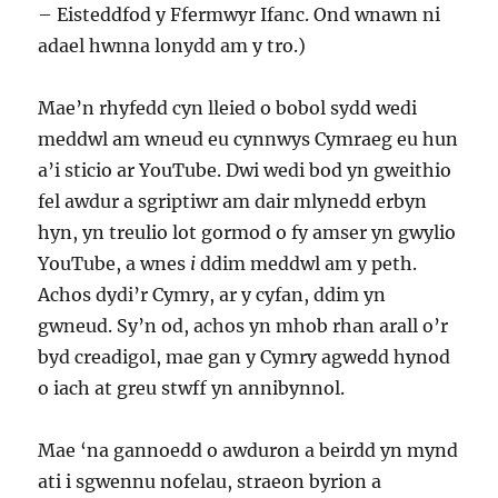
– Eisteddfod y Ffermwyr Ifanc. Ond wnawn ni
adael hwnna lonydd am y tro.)
Mae’n rhyfedd cyn lleied o bobol sydd wedi
meddwl am wneud eu cynnwys Cymraeg eu hun
a’i sticio ar YouTube. Dwi wedi bod yn gweithio
fel awdur a sgriptiwr am dair mlynedd erbyn
hyn, yn treulio lot gormod o fy amser yn gwylio
YouTube, a wnes
i
ddim meddwl am y peth.
Achos dydi’r Cymry, ar y cyfan, ddim yn
gwneud. Sy’n od, achos yn mhob rhan arall o’r
byd creadigol, mae gan y Cymry agwedd hynod
o iach at greu stwff yn annibynnol.
Mae ‘na gannoedd o awduron a beirdd yn mynd
ati i sgwennu nofelau, straeon byrion a