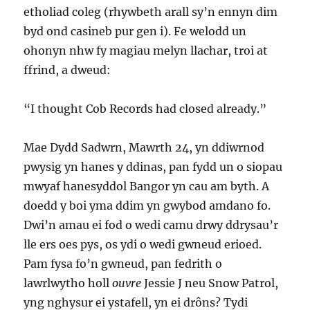
etholiad coleg (rhywbeth arall sy’n ennyn dim
byd ond casineb pur gen i). Fe welodd un
ohonyn nhw fy magiau melyn llachar, troi at
ffrind, a dweud:
“I thought Cob Records had closed already.”
Mae Dydd Sadwrn, Mawrth 24, yn ddiwrnod
pwysig yn hanes y ddinas, pan fydd un o siopau
mwyaf hanesyddol Bangor yn cau am byth. A
doedd y boi yma ddim yn gwybod amdano fo.
Dwi’n amau ei fod o wedi camu drwy ddrysau’r
lle ers oes pys, os ydi o wedi gwneud erioed.
Pam fysa fo’n gwneud, pan fedrith o
lawrlwytho holl
ouvre
Jessie J neu Snow Patrol,
yng nghysur ei ystafell, yn ei drôns? Tydi