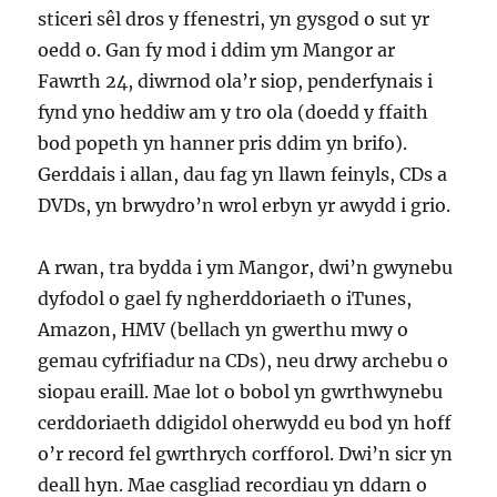
sticeri sêl dros y ffenestri, yn gysgod o sut yr
oedd o. Gan fy mod i ddim ym Mangor ar
Fawrth 24, diwrnod ola’r siop, penderfynais i
fynd yno heddiw am y tro ola (doedd y ffaith
bod popeth yn hanner pris ddim yn brifo).
Gerddais i allan, dau fag yn llawn feinyls, CDs a
DVDs, yn brwydro’n wrol erbyn yr awydd i grio.
A rwan, tra bydda i ym Mangor, dwi’n gwynebu
dyfodol o gael fy ngherddoriaeth o iTunes,
Amazon, HMV (bellach yn gwerthu mwy o
gemau cyfrifiadur na CDs), neu drwy archebu o
siopau eraill. Mae lot o bobol yn gwrthwynebu
cerddoriaeth ddigidol oherwydd eu bod yn hoff
o’r record fel gwrthrych corfforol. Dwi’n sicr yn
deall hyn. Mae casgliad recordiau yn ddarn o