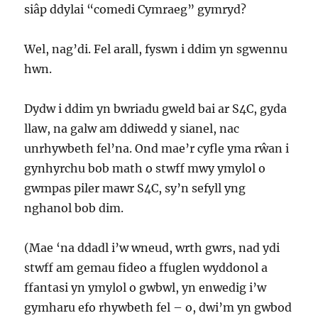
siâp ddylai “comedi Cymraeg” gymryd?
Wel, nag’di. Fel arall, fyswn i ddim yn sgwennu
hwn.
Dydw i ddim yn bwriadu gweld bai ar S4C, gyda
llaw, na galw am ddiwedd y sianel, nac
unrhywbeth fel’na. Ond mae’r cyfle yma rŵan i
gynhyrchu bob math o stwff mwy ymylol o
gwmpas piler mawr S4C, sy’n sefyll yng
nghanol bob dim.
(Mae ‘na ddadl i’w wneud, wrth gwrs, nad ydi
stwff am gemau fideo a ffuglen wyddonol a
ffantasi yn ymylol o gwbwl, yn enwedig i’w
gymharu efo rhywbeth fel – o, dwi’m yn gwbod