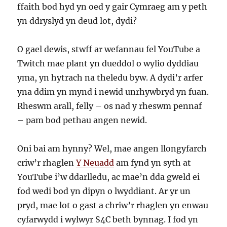
ffaith bod hyd yn oed y gair Cymraeg am y peth
yn ddryslyd yn deud lot, dydi?
O gael dewis, stwff ar wefannau fel YouTube a
Twitch mae plant yn dueddol o wylio dyddiau
yma, yn hytrach na theledu byw. A dydi’r arfer
yna ddim yn mynd i newid unrhywbryd yn fuan.
Rheswm arall, felly – os nad y rheswm pennaf
– pam bod pethau angen newid.
Oni bai am hynny? Wel, mae angen llongyfarch
criw’r rhaglen
Y Neuadd
am fynd yn syth at
YouTube i’w ddarlledu, ac mae’n dda gweld ei
fod wedi bod yn dipyn o lwyddiant. Ar yr un
pryd, mae lot o gast a chriw’r rhaglen yn enwau
cyfarwydd i wylwyr S4C beth bynnag. I fod yn