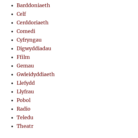
Barddoniaeth
Celf
Cerddoriaeth
Comedi
Cyfryngau
Digwyddiadau
Ffilm
Gemau
Gwleidyddiaeth
Llefydd
Llyfrau
Pobol
Radio
Teledu
Theatr