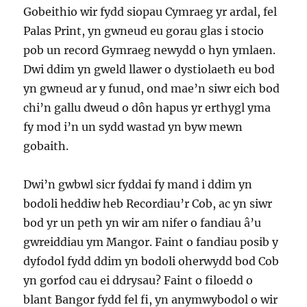
Gobeithio wir fydd siopau Cymraeg yr ardal, fel
Palas Print, yn gwneud eu gorau glas i stocio
pob un record Gymraeg newydd o hyn ymlaen.
Dwi ddim yn gweld llawer o dystiolaeth eu bod
yn gwneud ar y funud, ond mae’n siwr eich bod
chi’n gallu dweud o dôn hapus yr erthygl yma
fy mod i’n un sydd wastad yn byw mewn
gobaith.
Dwi’n gwbwl sicr fyddai fy mand i ddim yn
bodoli heddiw heb Recordiau’r Cob, ac yn siwr
bod yr un peth yn wir am nifer o fandiau â’u
gwreiddiau ym Mangor. Faint o fandiau posib y
dyfodol fydd ddim yn bodoli oherwydd bod Cob
yn gorfod cau ei ddrysau? Faint o filoedd o
blant Bangor fydd fel fi, yn anymwybodol o wir