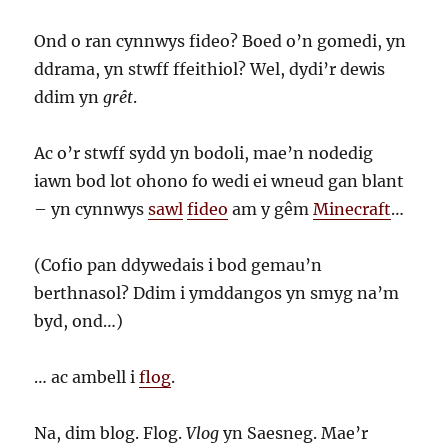
Ond o ran cynnwys fideo? Boed o’n gomedi, yn
ddrama, yn stwff ffeithiol? Wel, dydi’r dewis
ddim yn
grêt
.
Ac o’r stwff sydd yn bodoli, mae’n nodedig
iawn bod lot ohono fo wedi ei wneud gan blant
– yn cynnwys
sawl
fideo
am y gêm
Minecraft
…
(Cofio pan ddywedais i bod gemau’n
berthnasol? Ddim i ymddangos yn smyg na’m
byd, ond…)
… ac ambell i
flog
.
Na, dim blog. Flog.
Vlog
yn Saesneg. Mae’r