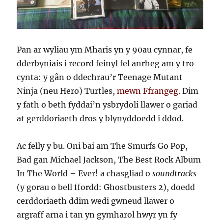
Pan ar wyliau ym Mharis yn y 90au cynnar, fe
dderbyniais i record feinyl fel anrheg am y tro
cynta: y gân o ddechrau’r Teenage Mutant
Ninja (neu Hero) Turtles,
mewn Ffrangeg
. Dim
y fath o beth fyddai’n ysbrydoli llawer o gariad
at gerddoriaeth dros y blynyddoedd i ddod.
Ac felly y bu. Oni bai am The Smurfs Go Pop,
Bad gan Michael Jackson, The Best Rock Album
In The World – Ever! a chasgliad o
soundtracks
(y gorau o bell ffordd: Ghostbusters 2), doedd
cerddoriaeth ddim wedi gwneud llawer o
argraff arna i tan yn gymharol hwyr yn fy