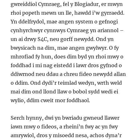
gwreiddiol Cymraeg, fel y Blogiadur, er mwyn
rhoi popeth mewn un lle, hawdd i’w gyrraedd.
Yn ddelfrydol, mae angen system o gefnogi
cynhyrchwyr cynnwys Cymraeg yn ariannol –
un ai drwy S4C, neu gorff newydd. Ond yn
bwysicach na dim, mae angen gwylwyr. O fy
mhrofiad fy hun, does dim byd yn rhoi mwy o
foddhad i mi nag eistedd i lawr dros gyfnod o
ddiwrnod neu ddau a chreu fideo newydd allan
o ddim. Ond dydi’r teimlad wedyn, wrth weld
mai dim ond llond llaw o bobol sydd wedi ei
wylio, ddim cweit mor foddhaol.
Serch hynny, dwi yn bwriadu gwneud llawer
iawn mwy o fideos, a rheini’n fwy ac yn fwy
amrywiol, dros y misoedd nesa, achos dyna’r