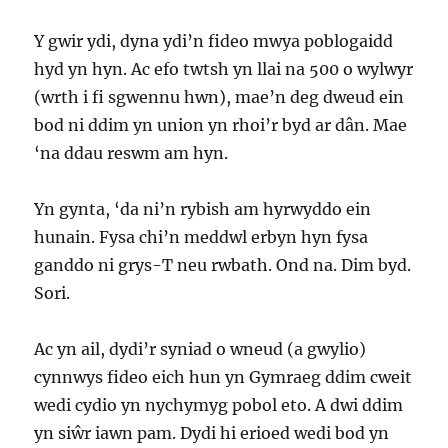
Y gwir ydi, dyna ydi’n fideo mwya poblogaidd
hyd yn hyn. Ac efo twtsh yn llai na 500 o wylwyr
(wrth i fi sgwennu hwn), mae’n deg dweud ein
bod ni ddim yn union yn rhoi’r byd ar dân. Mae
‘na ddau reswm am hyn.
Yn gynta, ‘da ni’n rybish am hyrwyddo ein
hunain. Fysa chi’n meddwl erbyn hyn fysa
ganddo ni grys-T neu rwbath. Ond na. Dim byd.
Sori.
Ac yn ail, dydi’r syniad o wneud (a gwylio)
cynnwys fideo eich hun yn Gymraeg ddim cweit
wedi cydio yn nychymyg pobol eto. A dwi ddim
yn siŵr iawn pam. Dydi hi erioed wedi bod yn