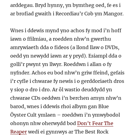
arddegau. Bryd hynny, yn bymtheg oed, fe es i
ar brofiad gwaith i Recordiau’r Cob ym Mangor.
Wnes i ddewis mynd yno achos fy mod i’n hoff
iawn o ffilmiau, a roedden nhw’n gwerthu
amrywiaeth dda o fideos (a llond llaw o DVDs,
oedd yn newydd iawn ar y pryd). Esiampl dda o
golli’r pwynt yn llwyr. Roeddwn i allan o fy
nyfnder. Achos eu bod nhw’n griw ffeind, gefais
i’r cyfle i chwarae fy newis i o gerddoriaeth dros
y siop o dro i dro. Ar ôl wastio deuddydd yn
chwarae CDs oeddwn i’n berchen arnyn nhw’n
barod, wnes i ddewis rhoi albym gan Blue
Öyster Cult ymlaen – roeddwn i’n ymwybodol
ohonyn nhw oherwydd bod
Don’t Fear The
Reaper
wedi ei gynnwys ar The Best Rock