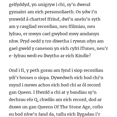
gelfyddyd, yn unigryw i chi, sy’n dweud
gymaint am eich personoliaeth. Os ydw i’n
ymweld â chartref ffrind, dwi’n anelu’n syth
am y casgliad recordiau, neu ffilmiau, neu
lyfrau, er mwyn cael gwybod mwy amdanyn
nhw. Pryd oedd y tro diwetha i rywun ofyn am
gael gweld y caneuon yn eich cyfri iTunes, neu’r
e-lyfrau wedi eu llwytho ar eich Kindle?
Ond i fi, y peth gorau am fynd i siop recordiau
ydi’r broses o siopa. Dywedwch eich bod chi’n
mynd i mewn achos eich bod chi ar ôl record
gan Queen. I ffwrdd a chi at y bandiau sy’n
dechrau efo Q, chwilio am eich record, dod ar
draws un gan Queens Of The Stone Age, cofio
eu bod nhw’n fand da, taflu eich llygadau i’r