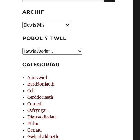
am:
ARCHIF
Archif
POBOL Y TWLL
CATEGORÏAU
Amrywiol
Barddoniaeth
Celf
Cerddoriaeth
Comedi
Cyfryngau
Digwyddiadau
Ffilm
Gemau
Gwleidyddiaeth