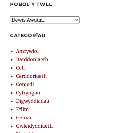
POBOL Y TWLL
CATEGORÏAU
Amrywiol
Barddoniaeth
Celf
Cerddoriaeth
Comedi
Cyfryngau
Digwyddiadau
Ffilm
Gemau
Gwleidyddiaeth