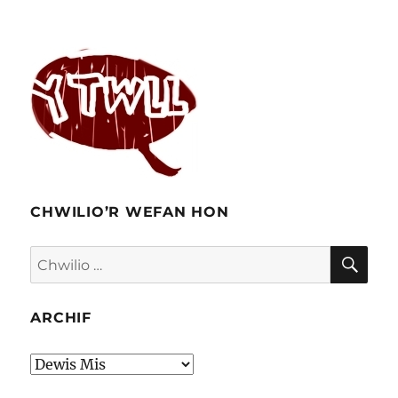
CHWILIO’R WEFAN HON
CHW
Chwilio
am:
ARCHIF
Archif