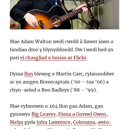
Mae Adam Walton wedi cwrdd â llawer iawn o
fandiau dros y blynyddoedd. Dw i wedi bod yn
pori
ei chasgliad o luniau ar Flickr
.
Dyma
llun
blewog o Martin Carr, cyfansoddwr
ac yn amgen Bravecaptain (’00 – tua ’06) a
chyn-aelod o Boo Radleys (’88 – ’99).
Mae cyfanswm o 264 llun gan Adam, gan
gynnwys
Big Leaves
,
Fiona a Gorwel Owen
,
Melys
gyda
John Lawrence
,
Colorama
,
awto-