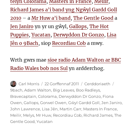
telyn Colorama
,
Masters in France
,
Meilir
,
Richard James a’i band yng Ngŵyl Gardd Goll
2010
– a
Mr Huw a’i band
,
The Gentle Good
a
Jen Janiro
yn yr un gŵyl,
Gallops
,
The Hot
Puppies
,
Yucatan
,
Derwyddon Dr Gonzo
,
Lisa
Jên o 9Bach
, siop
Recordiau Cob
a mwy.
Wrth gwrs mae
sioe radio Adam Walton ar BBC
Radio Wales bob nos Sul
yn ardderchog.
Awdur
Cofnodwyd
Categorïau
Tagiau
Carl Morris
22 Gorffennaf 2011
Cerddoriaeth
ar
9bach
,
Adam Walton
,
Big Leaves
,
Boo Radleys
,
Bravecaptain
,
Colorama
,
Derwyddon Dr Gonzo
,
Fiona
Owen
,
Gallops
,
Gorwel Owen
,
Gŵyl Gardd Goll
,
Jen Janiro
,
John Lawrence
,
Lisa Jên
,
Martin Carr
,
Masters In France
,
Meilir
,
Melys
,
Mr Huw
,
Recordiau Cob
,
Richard James
,
The
Gentle Good
,
Yucatan