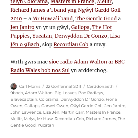
telyn Colorama
,
Masters in France
,
Meilir
,
Richard James a’i band yng Ngŵyl Gardd Goll
2010
– a
Mr Huw a’i band
,
The Gentle Good
a
Jen Janiro
yn yr un gŵyl,
Gallops
,
The Hot
Puppies
,
Yucatan
,
Derwyddon Dr Gonzo
,
Lisa
Jên o 9Bach
, siop
Recordiau Cob
a mwy.
Wrth gwrs mae
sioe radio Adam Walton ar BBC
Radio Wales bob nos Sul
yn ardderchog.
Awdur
Cofnodwyd
Categorïau
Tagiau
Carl Morris
22 Gorffennaf 2011
Cerddoriaeth
ar
9bach
,
Adam Walton
,
Big Leaves
,
Boo Radleys
,
Bravecaptain
,
Colorama
,
Derwyddon Dr Gonzo
,
Fiona
Owen
,
Gallops
,
Gorwel Owen
,
Gŵyl Gardd Goll
,
Jen Janiro
,
John Lawrence
,
Lisa Jên
,
Martin Carr
,
Masters In France
,
Meilir
,
Melys
,
Mr Huw
,
Recordiau Cob
,
Richard James
,
The
Gentle Good
,
Yucatan