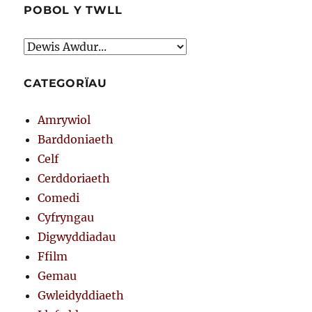
POBOL Y TWLL
CATEGORÏAU
Amrywiol
Barddoniaeth
Celf
Cerddoriaeth
Comedi
Cyfryngau
Digwyddiadau
Ffilm
Gemau
Gwleidyddiaeth