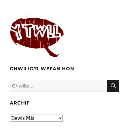
CHWILIO’R WEFAN HON
CHW
Chwilio
am:
ARCHIF
Archif