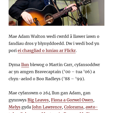
Mae Adam Walton wedi cwrdd â llawer iawn o
fandiau dros y blynyddoedd. Dw i wedi bod yn
pori
ei chasgliad o luniau ar Flickr
.
Dyma
llun
blewog o Martin Carr, cyfansoddwr
ac yn amgen Bravecaptain (’00 – tua ’06) a
chyn-aelod o Boo Radleys (’88 – ’99).
Mae cyfanswm o 264 llun gan Adam, gan
gynnwys
Big Leaves
,
Fiona a Gorwel Owen
,
Melys
gyda
John Lawrence
,
Colorama
,
awto-