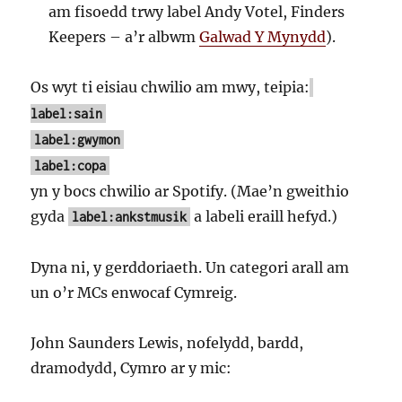
am fisoedd trwy label Andy Votel, Finders
Keepers – a’r albwm
Galwad Y Mynydd
).
Os wyt ti eisiau chwilio am mwy, teipia:
label:sain
label:gwymon
label:copa
yn y bocs chwilio ar Spotify. (Mae’n gweithio
gyda
a labeli eraill hefyd.)
label:ankstmusik
Dyna ni, y gerddoriaeth. Un categori arall am
un o’r MCs enwocaf Cymreig.
John Saunders Lewis, nofelydd, bardd,
dramodydd, Cymro ar y mic: