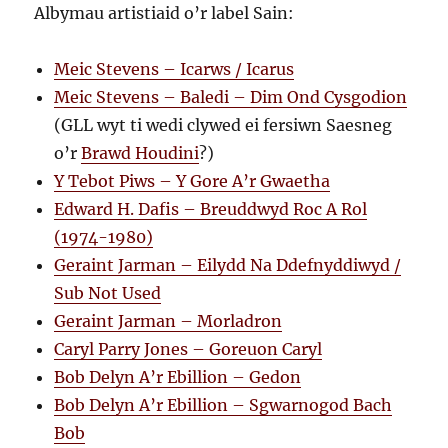
Albymau artistiaid o’r label Sain:
Meic Stevens – Icarws / Icarus
Meic Stevens – Baledi – Dim Ond Cysgodion
(GLL wyt ti wedi clywed ei fersiwn Saesneg
o’r
Brawd Houdini
?)
Y Tebot Piws – Y Gore A’r Gwaetha
Edward H. Dafis – Breuddwyd Roc A Rol
(1974-1980)
Geraint Jarman – Eilydd Na Ddefnyddiwyd /
Sub Not Used
Geraint Jarman – Morladron
Caryl Parry Jones – Goreuon Caryl
Bob Delyn A’r Ebillion – Gedon
Bob Delyn A’r Ebillion – Sgwarnogod Bach
Bob