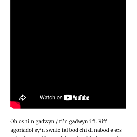
Oh os ti’n gadwyn / ti’n gadwyn i fi. Riff
agoriadol sy’n swnio fel bod chi di nabod e ers