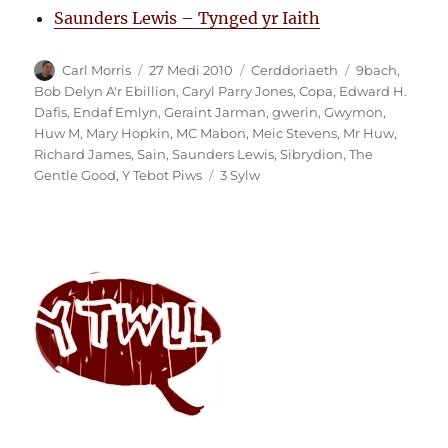
Saunders Lewis – Tynged yr Iaith
Awdur
Cofnodwyd
Categorïau
Tagiau
Carl Morris
27 Medi 2010
Cerddoriaeth
9bach
,
ar
Bob Delyn A'r Ebillion
,
Caryl Parry Jones
,
Copa
,
Edward H.
Dafis
,
Endaf Emlyn
,
Geraint Jarman
,
gwerin
,
Gwymon
,
Huw M
,
Mary Hopkin
,
MC Mabon
,
Meic Stevens
,
Mr Huw
,
Richard James
,
Sain
,
Saunders Lewis
,
Sibrydion
,
The
ar
Gentle Good
,
Y Tebot Piws
3 Sylw
Sain
ar
Spotify:
Rich
James,
MC
Mabon,
Jarman,
Sibrydion…
BONANZA!