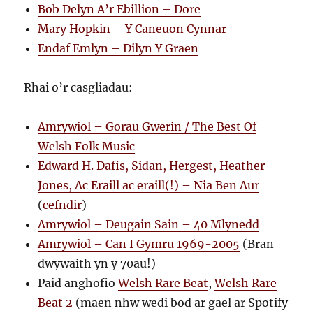
Bob Delyn A’r Ebillion – Dore
Mary Hopkin – Y Caneuon Cynnar
Endaf Emlyn – Dilyn Y Graen
Rhai o’r casgliadau:
Amrywiol – Gorau Gwerin / The Best Of
Welsh Folk Music
Edward H. Dafis, Sidan, Hergest, Heather
Jones, Ac Eraill ac eraill(!) – Nia Ben Aur
(
cefndir
)
Amrywiol – Deugain Sain – 40 Mlynedd
Amrywiol – Can I Gymru 1969-2005
(Bran
dwywaith yn y 70au!)
Paid anghofio
Welsh Rare Beat
,
Welsh Rare
Beat 2
(maen nhw wedi bod ar gael ar Spotify