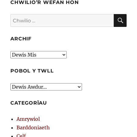
CHWILIO’R WEFAN HON
CHW
Chwilio
am:
ARCHIF
Archif
POBOL Y TWLL
CATEGORÏAU
Amrywiol
Barddoniaeth
Celf