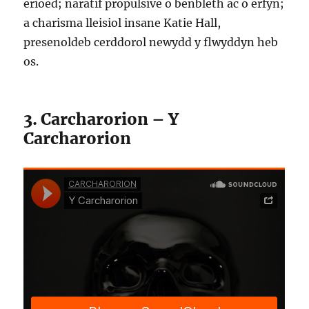
erioed; naratif propulsive o benbleth ac o erfyn;
a charisma lleisiol insane Katie Hall,
presenoldeb cerddorol newydd y flwyddyn heb
os.
3. Carcharorion – Y
Carcharorion