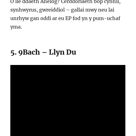
O lle ddaeth Anelog? Cerddoriaeth bop cynnil,
synhwyrus, gwreiddiol – gallai mwy neu lai
unrhyw gan oddi ar eu EP fod yn y pum-uchaf
yma.
5. 9Bach – Llyn Du