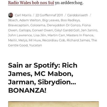
Radio Wales bob nos Sul
yn ardderchog.
Awdur
Cofnodwyd
Categorïau
Tagiau
Carl Morris
22 Gorffennaf 2011
Cerddoriaeth
ar
9bach
,
Adam Walton
,
Big Leaves
,
Boo Radleys
,
Bravecaptain
,
Colorama
,
Derwyddon Dr Gonzo
,
Fiona
Owen
,
Gallops
,
Gorwel Owen
,
Gŵyl Gardd Goll
,
Jen Janiro
,
John Lawrence
,
Lisa Jên
,
Martin Carr
,
Masters In France
,
Meilir
,
Melys
,
Mr Huw
,
Recordiau Cob
,
Richard James
,
The
Gentle Good
,
Yucatan
Sain ar Spotify: Rich
James, MC Mabon,
Jarman, Sibrydion…
BONANZA!