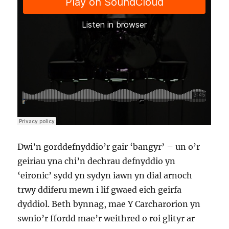
Dwi’n gorddefnyddio’r gair ‘bangyr’ – un o’r
geiriau yna chi’n dechrau defnyddio yn
‘eironic’ sydd yn sydyn iawn yn dial arnoch
trwy ddiferu mewn i lif gwaed eich geirfa
dyddiol. Beth bynnag, mae Y Carcharorion yn
swnio’r ffordd mae’r weithred o roi glityr ar