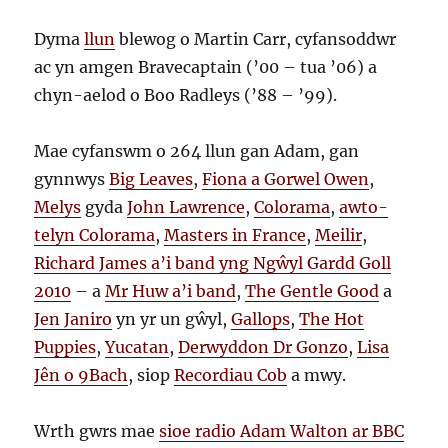
Dyma
llun
blewog o Martin Carr, cyfansoddwr
ac yn amgen Bravecaptain (’00 – tua ’06) a
chyn-aelod o Boo Radleys (’88 – ’99).
Mae cyfanswm o 264 llun gan Adam, gan
gynnwys
Big Leaves
,
Fiona a Gorwel Owen
,
Melys
gyda
John Lawrence
,
Colorama
,
awto-
telyn Colorama
,
Masters in France
,
Meilir
,
Richard James a’i band yng Ngŵyl Gardd Goll
2010
– a
Mr Huw a’i band
,
The Gentle Good
a
Jen Janiro
yn yr un gŵyl,
Gallops
,
The Hot
Puppies
,
Yucatan
,
Derwyddon Dr Gonzo
,
Lisa
Jên o 9Bach
, siop
Recordiau Cob
a mwy.
Wrth gwrs mae
sioe radio Adam Walton ar BBC