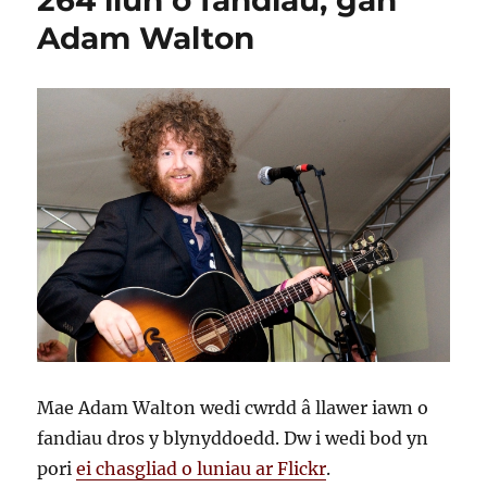
264 llun o fandiau, gan
Adam Walton
Mae Adam Walton wedi cwrdd â llawer iawn o
fandiau dros y blynyddoedd. Dw i wedi bod yn
pori
ei chasgliad o luniau ar Flickr
.