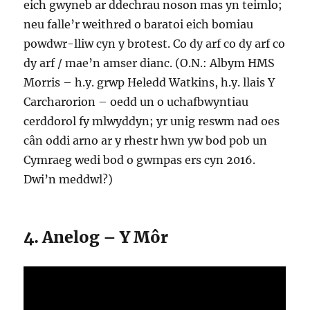
eich gwyneb ar ddechrau noson mas yn teimlo;
neu falle’r weithred o baratoi eich bomiau
powdwr-lliw cyn y brotest. Co dy arf co dy arf co
dy arf / mae’n amser dianc. (O.N.: Albym HMS
Morris – h.y. grwp Heledd Watkins, h.y. llais Y
Carcharorion – oedd un o uchafbwyntiau
cerddorol fy mlwyddyn; yr unig reswm nad oes
cân oddi arno ar y rhestr hwn yw bod pob un
Cymraeg wedi bod o gwmpas ers cyn 2016.
Dwi’n meddwl?)
4. Anelog – Y Môr