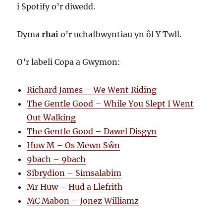
i Spotify o’r diwedd.
Dyma
rhai
o’r uchafbwyntiau yn ôl Y Twll.
O’r labeli Copa a Gwymon:
Richard James – We Went Riding
The Gentle Good – While You Slept I Went
Out Walking
The Gentle Good – Dawel Disgyn
Huw M – Os Mewn Sŵn
9bach – 9bach
Sibrydion – Simsalabim
Mr Huw – Hud a Llefrith
MC Mabon – Jonez Williamz