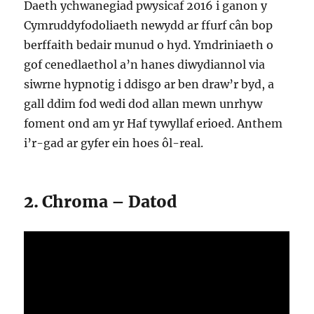
Daeth ychwanegiad pwysicaf 2016 i ganon y
Cymruddyfodoliaeth newydd ar ffurf cân bop
berffaith bedair munud o hyd. Ymdriniaeth o
gof cenedlaethol a’n hanes diwydiannol via
siwrne hypnotig i ddisgo ar ben draw’r byd, a
gall ddim fod wedi dod allan mewn unrhyw
foment ond am yr Haf tywyllaf erioed. Anthem
i’r-gad ar gyfer ein hoes ôl-real.
2. Chroma – Datod