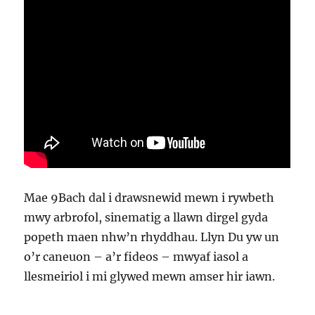
Mae 9Bach dal i drawsnewid mewn i rywbeth
mwy arbrofol, sinematig a llawn dirgel gyda
popeth maen nhw’n rhyddhau. Llyn Du yw un
o’r caneuon – a’r fideos – mwyaf iasol a
llesmeiriol i mi glywed mewn amser hir iawn.