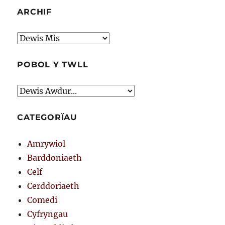
ARCHIF
Archif
POBOL Y TWLL
CATEGORÏAU
Amrywiol
Barddoniaeth
Celf
Cerddoriaeth
Comedi
Cyfryngau