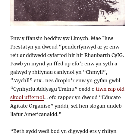
Enw y ffansin heddiw yw Llmych. Mae Huw
Prestatyn yn dweud “penderfynwyd ar yr enw
reit ar ddiwedd cyfarfod hir hir Rhanbarth CyIG.
Pawb yn mynd yn ffed up efo’r enw yn syth a
galwyd y rhifynau canlynol yn “Chmyll”,
“Mychll” etx.. nes dropio’r enw yn gyfan gwbl.
“Cynhyrfu Addysgu Trefnu” oedd o
tiwn rap old
skool uffernol
… efo rapper yn dweud “Educate
Agitate Organise” ynddi, sef hen slogan undeb
llafur Americanaidd.”
“Beth sydd wedi bod yn digwydd ers y rhifyn