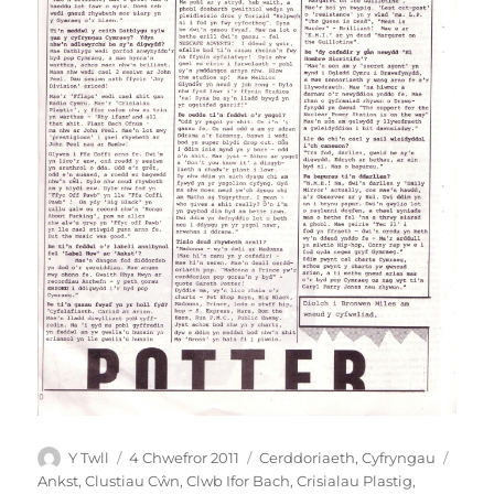
Awdur
Cofnodwyd
Categorïau
Tagi
Y Twll
4 Chwefror 2011
Cerddoriaeth
,
Cyfryngau
ar
Ankst
,
Clustiau Cŵn
,
Clwb Ifor Bach
,
Crisialau Plastig
,