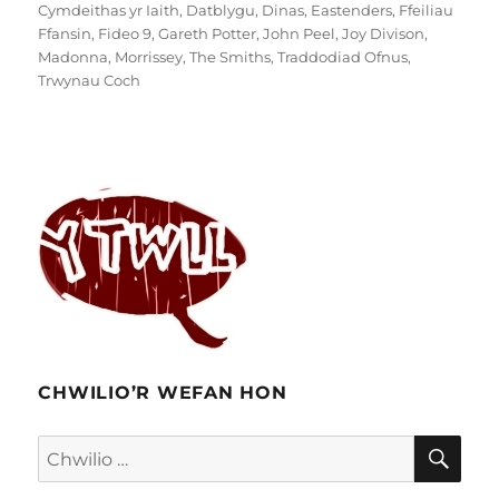
Cymdeithas yr Iaith
,
Datblygu
,
Dinas
,
Eastenders
,
Ffeiliau
Ffansin
,
Fideo 9
,
Gareth Potter
,
John Peel
,
Joy Divison
,
Madonna
,
Morrissey
,
The Smiths
,
Traddodiad Ofnus
,
Trwynau Coch
CHWILIO’R WEFAN HON
CHW
Chwilio
am: