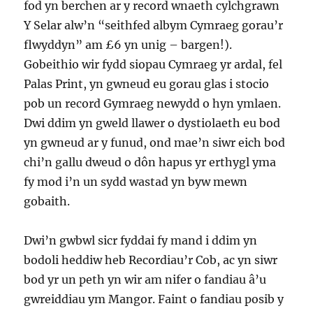
fod yn berchen ar y record wnaeth cylchgrawn
Y Selar alw’n “seithfed albym Cymraeg gorau’r
flwyddyn” am £6 yn unig – bargen!).
Gobeithio wir fydd siopau Cymraeg yr ardal, fel
Palas Print, yn gwneud eu gorau glas i stocio
pob un record Gymraeg newydd o hyn ymlaen.
Dwi ddim yn gweld llawer o dystiolaeth eu bod
yn gwneud ar y funud, ond mae’n siwr eich bod
chi’n gallu dweud o dôn hapus yr erthygl yma
fy mod i’n un sydd wastad yn byw mewn
gobaith.
Dwi’n gwbwl sicr fyddai fy mand i ddim yn
bodoli heddiw heb Recordiau’r Cob, ac yn siwr
bod yr un peth yn wir am nifer o fandiau â’u
gwreiddiau ym Mangor. Faint o fandiau posib y