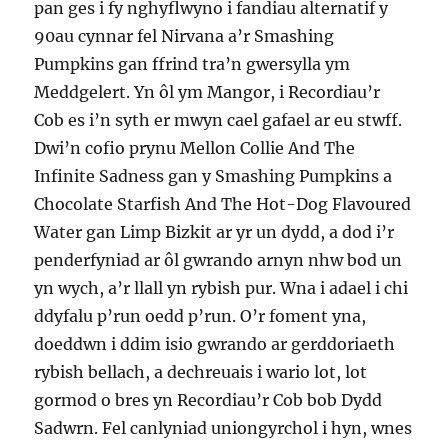
pan ges i fy nghyflwyno i fandiau alternatif y
90au cynnar fel Nirvana a’r Smashing
Pumpkins gan ffrind tra’n gwersylla ym
Meddgelert. Yn ôl ym Mangor, i Recordiau’r
Cob es i’n syth er mwyn cael gafael ar eu stwff.
Dwi’n cofio prynu Mellon Collie And The
Infinite Sadness gan y Smashing Pumpkins a
Chocolate Starfish And The Hot-Dog Flavoured
Water gan Limp Bizkit ar yr un dydd, a dod i’r
penderfyniad ar ôl gwrando arnyn nhw bod un
yn wych, a’r llall yn rybish pur. Wna i adael i chi
ddyfalu p’run oedd p’run. O’r foment yna,
doeddwn i ddim isio gwrando ar gerddoriaeth
rybish bellach, a dechreuais i wario lot, lot
gormod o bres yn Recordiau’r Cob bob Dydd
Sadwrn. Fel canlyniad uniongyrchol i hyn, wnes