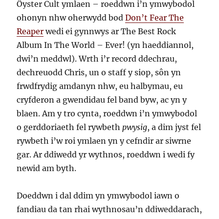
Öyster Cult ymlaen – roeddwn i’n ymwybodol
ohonyn nhw oherwydd bod
Don’t Fear The
Reaper
wedi ei gynnwys ar The Best Rock
Album In The World – Ever! (yn haeddiannol,
dwi’n meddwl). Wrth i’r record ddechrau,
dechreuodd Chris, un o staff y siop, sôn yn
frwdfrydig amdanyn nhw, eu halbymau, eu
cryfderon a gwendidau fel band byw, ac yn y
blaen. Am y tro cynta, roeddwn i’n ymwybodol
o gerddoriaeth fel rywbeth
pwysig
, a dim jyst fel
rywbeth i’w roi ymlaen yn y cefndir ar siwrne
gar. Ar ddiwedd yr wythnos, roeddwn i wedi fy
newid am byth.
Doeddwn i dal ddim yn ymwybodol iawn o
fandiau da tan rhai wythnosau’n ddiweddarach,