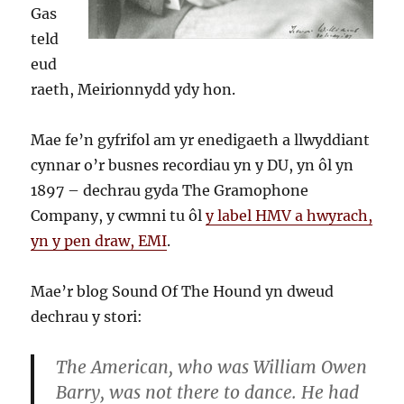
Gas
teld
eud
raeth, Meirionnydd ydy hon.
Mae fe’n gyfrifol am yr enedigaeth a llwyddiant
cynnar o’r busnes recordiau yn y DU, yn ôl yn
1897 – dechrau gyda The Gramophone
Company, y cwmni tu ôl
y label HMV a hwyrach,
yn y pen draw, EMI
.
Mae’r blog Sound Of The Hound yn dweud
dechrau y stori:
The American, who was William Owen
Barry, was not there to dance. He had