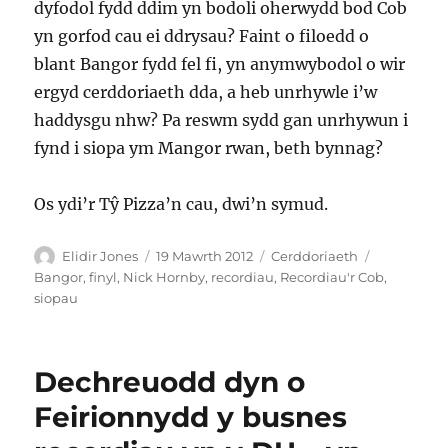
dyfodol fydd ddim yn bodoli oherwydd bod Cob
yn gorfod cau ei ddrysau? Faint o filoedd o
blant Bangor fydd fel fi, yn anymwybodol o wir
ergyd cerddoriaeth dda, a heb unrhywle i’w
haddysgu nhw? Pa reswm sydd gan unrhywun i
fynd i siopa ym Mangor rwan, beth bynnag?
Os ydi’r Tŷ Pizza’n cau, dwi’n symud.
Awdur
Cofnodwyd
Categorïau
Tagiau
Elidir Jones
19 Mawrth 2012
Cerddoriaeth
ar
Bangor
,
finyl
,
Nick Hornby
,
recordiau
,
Recordiau'r Cob
,
siopau
Dechreuodd dyn o
Feirionnydd y busnes