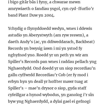
i bigo gitâr bâs i fyny, a chwarae mewn
amrywiaeth o fandiau ysgol, cyn cyd-ffurfio’r
band Plant Duw yn 2004.
Ychydig o flynyddoedd wedyn, wnes i ddewis
astudio yn Aberystwyth (am ryw reswm), a
daeth Andy’s (ac, yn ddiweddarach, Backbeat)
Records yn bwysig iawn i mi yn ystod fy
nghyfnod yno. Roedd yr un peth yn wir am
Spiller’s Records pan wnes i raddau pellach yng
Nghaerdydd. Ond doedd yr un siop recordiau’n
gallu cyffwrdd Recordiau’r Cob (er fy mod i
erbyn hyn yn deall yr hoffter mawr tuag at
Spiller’s – mae’n drysor o siop, gyda staff
cyfeillgar a hynod wybodus, yn ganolog i’r sîn
byw yng Nghaerdydd, a dylai gael ei gefnogi