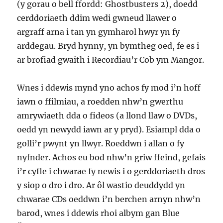
(y gorau o bell ffordd: Ghostbusters 2), doedd
cerddoriaeth ddim wedi gwneud llawer o
argraff arna i tan yn gymharol hwyr yn fy
arddegau. Bryd hynny, yn bymtheg oed, fe es i
ar brofiad gwaith i Recordiau’r Cob ym Mangor.
Wnes i ddewis mynd yno achos fy mod i’n hoff
iawn o ffilmiau, a roedden nhw’n gwerthu
amrywiaeth dda o fideos (a llond llaw o DVDs,
oedd yn newydd iawn ar y pryd). Esiampl dda o
golli’r pwynt yn llwyr. Roeddwn i allan o fy
nyfnder. Achos eu bod nhw’n griw ffeind, gefais
i’r cyfle i chwarae fy newis i o gerddoriaeth dros
y siop o dro i dro. Ar ôl wastio deuddydd yn
chwarae CDs oeddwn i’n berchen arnyn nhw’n
barod, wnes i ddewis rhoi albym gan Blue