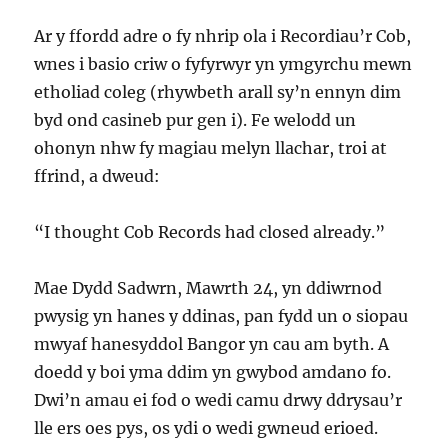
Ar y ffordd adre o fy nhrip ola i Recordiau’r Cob,
wnes i basio criw o fyfyrwyr yn ymgyrchu mewn
etholiad coleg (rhywbeth arall sy’n ennyn dim
byd ond casineb pur gen i). Fe welodd un
ohonyn nhw fy magiau melyn llachar, troi at
ffrind, a dweud:
“I thought Cob Records had closed already.”
Mae Dydd Sadwrn, Mawrth 24, yn ddiwrnod
pwysig yn hanes y ddinas, pan fydd un o siopau
mwyaf hanesyddol Bangor yn cau am byth. A
doedd y boi yma ddim yn gwybod amdano fo.
Dwi’n amau ei fod o wedi camu drwy ddrysau’r
lle ers oes pys, os ydi o wedi gwneud erioed.