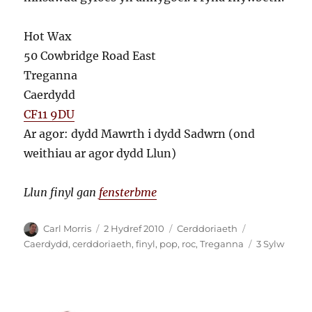
Hot Wax
50 Cowbridge Road East
Treganna
Caerdydd
CF11 9DU
Ar agor: dydd Mawrth i dydd Sadwrn (ond
weithiau ar agor dydd Llun)
Llun finyl gan
fensterbme
Awdur
Cofnodwyd
Categorïau
Tagiau
Carl Morris
2 Hydref 2010
Cerddoriaeth
ar
ar
Caerdydd
,
cerddoriaeth
,
finyl
,
pop
,
roc
,
Treganna
3 Sylw
Hot
Wax:
siop
newy