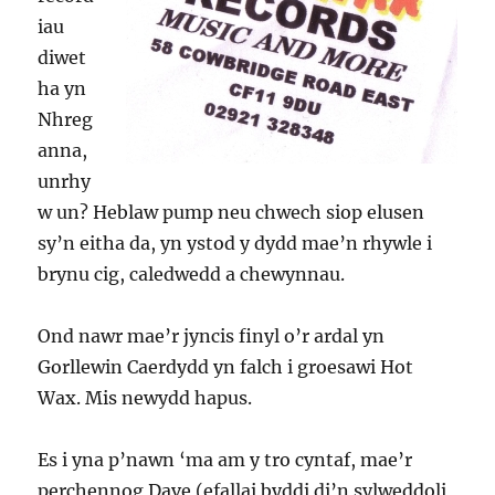
iau
diwet
ha yn
Nhreg
anna,
unrhy
w un? Heblaw pump neu chwech siop elusen
sy’n eitha da, yn ystod y dydd mae’n rhywle i
brynu cig, caledwedd a chewynnau.
Ond nawr mae’r jyncis finyl o’r ardal yn
Gorllewin Caerdydd yn falch i groesawi Hot
Wax. Mis newydd hapus.
Es i yna p’nawn ‘ma am y tro cyntaf, mae’r
perchennog Dave (efallai byddi di’n sylweddoli