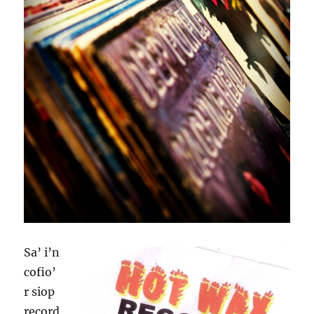
Sa’ i’n
cofio’
r siop
record