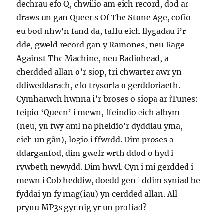
dechrau efo Q, chwilio am eich record, dod ar
draws un gan Queens Of The Stone Age, cofio
eu bod nhw’n fand da, taflu eich llygadau i’r
dde, gweld record gan y Ramones, neu Rage
Against The Machine, neu Radiohead, a
cherdded allan o’r siop, tri chwarter awr yn
ddiweddarach, efo trysorfa o gerddoriaeth.
Cymharwch hwnna i’r broses o siopa ar iTunes:
teipio ‘Queen’ i mewn, ffeindio eich albym
(neu, yn fwy aml na pheidio’r dyddiau yma,
eich un gân), logio i ffwrdd. Dim proses o
ddarganfod, dim gwefr wrth ddod o hyd i
rywbeth newydd. Dim hwyl. Cyn i mi gerdded i
mewn i Cob heddiw, doedd gen i ddim syniad be
fyddai yn fy mag(iau) yn cerdded allan. All
prynu MP3s gynnig yr un profiad?