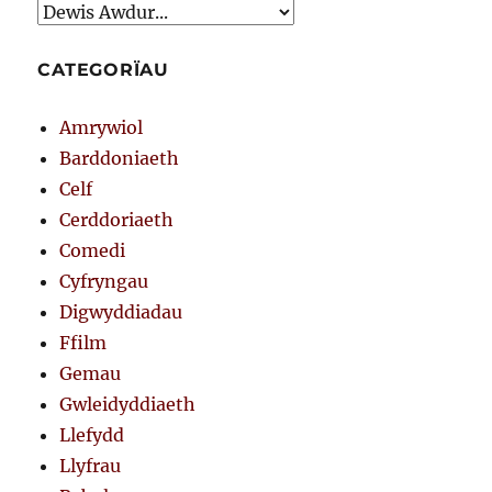
CATEGORÏAU
Amrywiol
Barddoniaeth
Celf
Cerddoriaeth
Comedi
Cyfryngau
Digwyddiadau
Ffilm
Gemau
Gwleidyddiaeth
Llefydd
Llyfrau