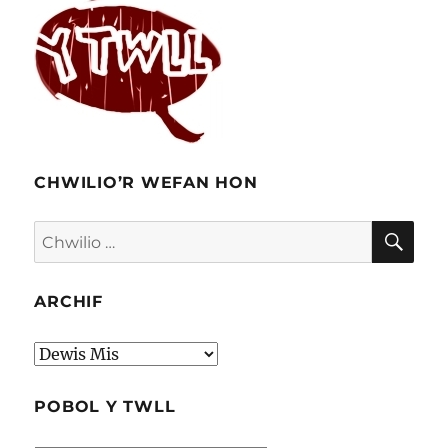
am
finyl
yn
Nhreg
Caerd
CHWILIO’R WEFAN HON
CHW
Chwilio
am:
ARCHIF
Archif
POBOL Y TWLL