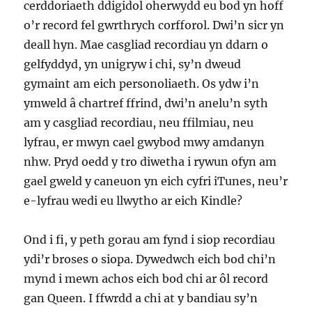
cerddoriaeth ddigidol oherwydd eu bod yn hoff
o’r record fel gwrthrych corfforol. Dwi’n sicr yn
deall hyn. Mae casgliad recordiau yn ddarn o
gelfyddyd, yn unigryw i chi, sy’n dweud
gymaint am eich personoliaeth. Os ydw i’n
ymweld â chartref ffrind, dwi’n anelu’n syth
am y casgliad recordiau, neu ffilmiau, neu
lyfrau, er mwyn cael gwybod mwy amdanyn
nhw. Pryd oedd y tro diwetha i rywun ofyn am
gael gweld y caneuon yn eich cyfri iTunes, neu’r
e-lyfrau wedi eu llwytho ar eich Kindle?
Ond i fi, y peth gorau am fynd i siop recordiau
ydi’r broses o siopa. Dywedwch eich bod chi’n
mynd i mewn achos eich bod chi ar ôl record
gan Queen. I ffwrdd a chi at y bandiau sy’n