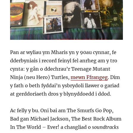
Pan ar wyliau ym Mharis yn y 90au cynnar, fe
dderbyniais i record feinyl fel anrheg am y tro
cynta: y gân o ddechrau’r Teenage Mutant
Ninja (neu Hero) Turtles,
mewn Ffrangeg
. Dim
y fath o beth fyddai’n ysbrydoli llawer o gariad
at gerddoriaeth dros y blynyddoedd i ddod.
Ac felly y bu. Oni bai am The Smurfs Go Pop,
Bad gan Michael Jackson, The Best Rock Album
In The World – Ever! a chasgliad o
soundtracks