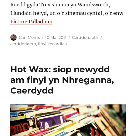
Roedd gyda Trev sinema yn Wandsworth,
Llundain hefyd, un o’r sinemâu cyntaf, o’r enw
Picture Palladium
.
Awdur
Cofnodwyd
Categorïau
Tagiau
Carl Morris
10 Mai 2011
Cerddoriaeth
ar
cerddoriaeth
,
finyl
,
recordiau
Hot Wax: siop newydd
am finyl yn Nhreganna,
Caerdydd