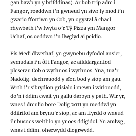
gan bawb yn y brifddinas). Ar bob trip adre i
Fangor, roeddwn i’n gwneud yn siwr fy mod i’n
gwario ffortiwn yn Cob, yn ogystal â chael
rhywbeth i’w fwyta o’r Tŷ Pizza ym Mangor
Uchaf, os oeddwn i’n llwglyd ai peidio.
Fis Medi diwethaf, yn gwynebu dyfodol ansicr,
symudais i’n ôl i Fangor, ac ailddarganfod
pleserau Cob o wythnos i wythnos. Yna, tua’r
Nadolig, dechreuodd y sïon bod y siop am gau.
Wrth i’r sibrydion grisialu i mewn i wirionedd,
do’n i ddim cweit yn gallu derbyn y peth. Wir yr,
wnes i dreulio bore Dolig 2011 yn meddwl yn
ddifrifol am brynu’r siop, ac am ffyrdd o wneud
i’r busnes weithio yn yr oes ddigidol. Yn amlwg,
wnes i ddim, oherwydd diogrwydd.