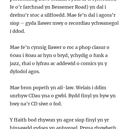
fe o’r farchnad yn Bessemer Road) yn dal i
drefnu’r stoc a silffoedd. Mae fe’n dal i agora’r
siop – gyda llawer mwy o recordiau ychwanegol
i ddod.
Mae fe’n cynnig llawer o roc a phop clasur o
60au i 80au ar hyn o bryd, ychydig o funk a
jazz, rhai o lyfrau ac addewid o comics yn y
dyfodol agos.
Mae bron popeth yn ail-law. Welais i ddim
unrhyw CDau yna o gwbl. Bydd finyl yn byw yn
hwy na’r CD siwr o fod.
Y ffaith bod rhywun yn agor siop finyl yn yr
hinsawdd gyfoes yn anhygoel. Pryna rhywbeth.