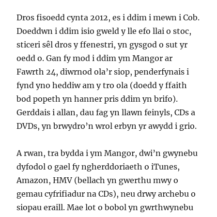
Dros fisoedd cynta 2012, es i ddim i mewn i Cob.
Doeddwn i ddim isio gweld y lle efo llai o stoc,
sticeri sêl dros y ffenestri, yn gysgod o sut yr
oedd o. Gan fy mod i ddim ym Mangor ar
Fawrth 24, diwrnod ola’r siop, penderfynais i
fynd yno heddiw am y tro ola (doedd y ffaith
bod popeth yn hanner pris ddim yn brifo).
Gerddais i allan, dau fag yn llawn feinyls, CDs a
DVDs, yn brwydro’n wrol erbyn yr awydd i grio.
A rwan, tra bydda i ym Mangor, dwi’n gwynebu
dyfodol o gael fy ngherddoriaeth o iTunes,
Amazon, HMV (bellach yn gwerthu mwy o
gemau cyfrifiadur na CDs), neu drwy archebu o
siopau eraill. Mae lot o bobol yn gwrthwynebu