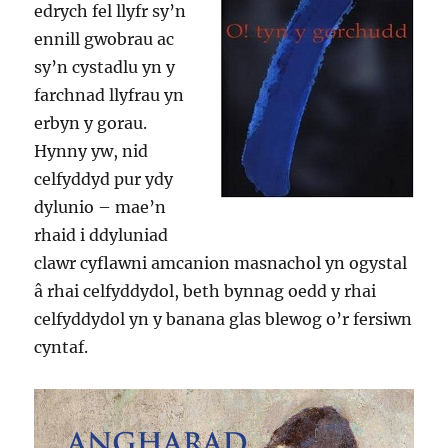
edrych fel llyfr sy’n
ennill gwobrau ac
sy’n cystadlu yn y
farchnad llyfrau yn
erbyn y gorau.
Hynny yw, nid
celfyddyd pur ydy
dylunio – mae’n
rhaid i ddyluniad
clawr cyflawni amcanion masnachol yn ogystal
â rhai celfyddydol, beth bynnag oedd y rhai
celfyddydol yn y banana glas blewog o’r fersiwn
cyntaf.