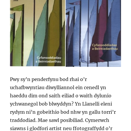
Pwy sy’n penderfynu bod rhai o’r
uchafbwyntiau diwylliannol ein cenedl yn
haeddu dim ond saith eiliad o waith dylunio
ychwanegol bob blwyddyn? Yn Llanelli eleni
rydym ni’n gobeithio bod nhw yn gallu torri’r
traddodiad. Mae sawl posibiliad. Cymerwch
siawns i glodfori artist neu ffotograffydd o’r