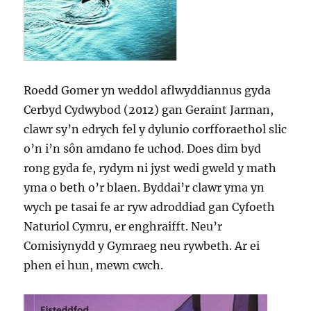
Roedd Gomer yn weddol aflwyddiannus gyda
Cerbyd Cydwybod (2012) gan Geraint Jarman,
clawr sy’n edrych fel y dylunio corfforaethol slic
o’n i’n sôn amdano fe uchod. Does dim byd
rong gyda fe, rydym ni jyst wedi gweld y math
yma o beth o’r blaen. Byddai’r clawr yma yn
wych pe tasai fe ar ryw adroddiad gan Cyfoeth
Naturiol Cymru, er enghraifft. Neu’r
Comisiynydd y Gymraeg neu rywbeth. Ar ei
phen ei hun, mewn cwch.