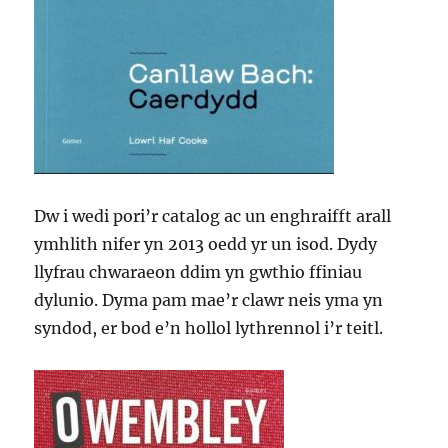
Dw i wedi pori’r catalog ac un enghraifft arall
ymhlith nifer yn 2013 oedd yr un isod. Dydy
llyfrau chwaraeon ddim yn gwthio ffiniau
dylunio. Dyma pam mae’r clawr neis yma yn
syndod, er bod e’n hollol lythrennol i’r teitl.