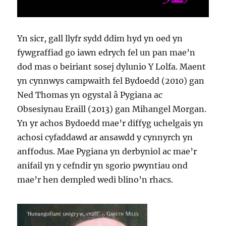
Yn sicr, gall llyfr sydd ddim hyd yn oed yn
fywgraffiad go iawn edrych fel un pan mae’n
dod mas o beiriant sosej dylunio Y Lolfa. Maent
yn cynnwys campwaith fel Bydoedd (2010) gan
Ned Thomas yn ogystal â Pygiana ac
Obsesiynau Eraill (2013) gan Mihangel Morgan.
Yn yr achos Bydoedd mae’r diffyg uchelgais yn
achosi cyfaddawd ar ansawdd y cynnyrch yn
anffodus. Mae Pygiana yn derbyniol ac mae’r
anifail yn y cefndir yn sgorio pwyntiau ond
mae’r hen dempled wedi blino’n rhacs.