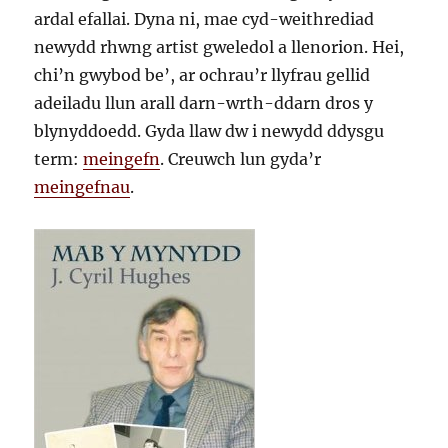
ardal efallai. Dyna ni, mae cyd-weithrediad
newydd rhwng artist gweledol a llenorion. Hei,
chi’n gwybod be’, ar ochrau’r llyfrau gellid
adeiladu llun arall darn-wrth-ddarn dros y
blynyddoedd. Gyda llaw dw i newydd ddysgu
term:
meingefn
. Creuwch lun gyda’r
meingefnau
.