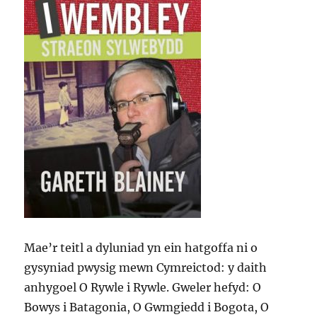
Mae’r teitl a dyluniad yn ein hatgoffa ni o
gysyniad pwysig mewn Cymreictod: y daith
anhygoel O Rywle i Rywle. Gweler hefyd: O
Bowys i Batagonia, O Gwmgiedd i Bogota, O