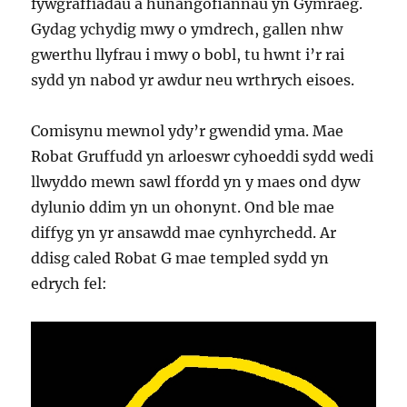
fywgraffiadau a hunangofiannau yn Gymraeg.
Gydag ychydig mwy o ymdrech, gallen nhw
gwerthu llyfrau i mwy o bobl, tu hwnt i’r rai
sydd yn nabod yr awdur neu wrthrych eisoes.
Comisynu mewnol ydy’r gwendid yma. Mae
Robat Gruffudd yn arloeswr cyhoeddi sydd wedi
llwyddo mewn sawl ffordd yn y maes ond dyw
dylunio ddim yn un ohonynt. Ond ble mae
diffyg yn yr ansawdd mae cynhyrchedd. Ar
ddisg caled Robat G mae templed sydd yn
edrych fel: