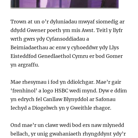
Trown at un o’r dyluniadau mwyaf siomedig ar
ddydd Gwener poeth ym mis Awst. Teitl y llyfr
wrth gwrs ydy Cyfansoddiadau a
Beirniadaethau ac enw y cyhoeddwr ydy Llys
Eisteddfod Genedlaethol Cymru er bod Gomer
yn argraffu.
Mae rhesymau i fod yn ddiolchgar. Mae’r gair
‘frenhinol’ a logo HSBC wedi mynd. Dyw e ddim
yn edrych fel Canllaw Blynyddol ar Safonau
Iechyd a Diogelwch yn y Gweithle rhagor.
Ond mae’r un clawr wedi bod ers naw mlynedd
bellach, yr unig gwahaniaeth rhyngddynt ydy’r