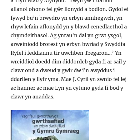
a’i lyfr Mab y Mynydd: ‘Twyll yw’r darlun
allanol ohono fel gŵr llonydd a bodlon. Gydol ei
fywyd bu’n brwydro yn erbyn annhegwch, yn
rhyw lefain aflonydd yn y blawd cenedlaethol a
chymdeithasol. Ag yntau’n dal yn grwt ysgol,
arweiniodd brotest yn erbyn bwriad y Swyddfa
Ryfel i feddiannu tir uwchben Tregaron…’ Yn
wreiddiol doedd dim diddordeb gyda fi ar sail y
clawr ond a dweud y gwir dw i’n awyddus i
ddarllen y llyfr yma. Mae J. Cyril yn swnio fel lej
ac hanner ac mae Lyn yn cytuno gyda fi bod y
clawr yn anaddas.