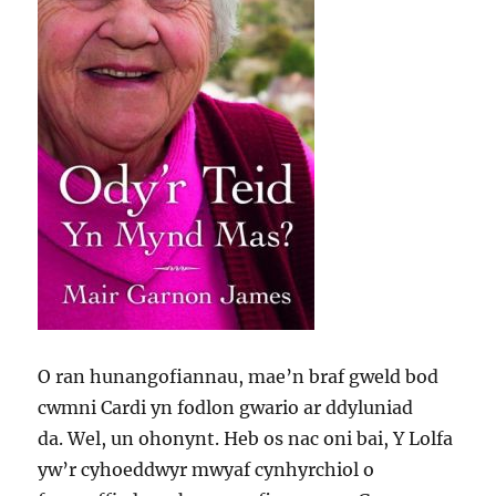
O ran hunangofiannau, mae’n braf gweld bod
cwmni Cardi yn fodlon gwario ar ddyluniad
da. Wel, un ohonynt. Heb os nac oni bai, Y Lolfa
yw’r cyhoeddwyr mwyaf cynhyrchiol o