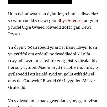
Un o uchafbwyntiau dylunio yn hanes diweddar
y cwmni oedd y clawr gan
Rhys Aneurin
ar gyfer
y nofel Cig a Gwaed (diwedd 2012) gan Dewi
Prysor.
Yn ôl yn y 60au roedd yr artist ifanc Elwyn Ioan
yn cyfrifol am arddull nodweddiadol Y Lolfa
trwy adlewyrchu a hybu’r zeitgeist radicalaidd a
heriol y cyfnod. Mae’n bryd i’r Lolfa rhoi mwy o
gyfleoedd i artistiaid sydd yn gallu etifeddu ei
enw da. Camwch I Ffwrdd O’r Llygoden Mistar
Gruffudd.
Yn y diwydiant, mae agweddau cymysg at lyfrau