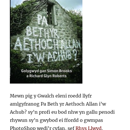
Mewn pig y Gwalch eleni roedd llyfr
amlgyfranog Pa Beth yr Aethoch Allan i’w
Achub? sy’n profi eu bod nhw yn gallu penodi
rhywun sy’n gwybod ei ffordd o gwmpas
PhotoShop wedi’r cyfan, sef
Rhys Llwyd
.