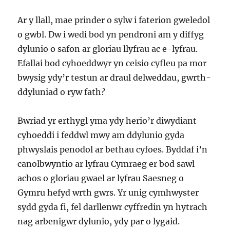
Ar y llall, mae prinder o sylw i faterion gweledol
o gwbl. Dw i wedi bod yn pendroni am y diffyg
dylunio o safon ar gloriau llyfrau ac e-lyfrau.
Efallai bod cyhoeddwyr yn ceisio cyfleu pa mor
bwysig ydy’r testun ar draul delweddau, gwrth-
ddyluniad o ryw fath?
Bwriad yr erthygl yma ydy herio’r diwydiant
cyhoeddi i feddwl mwy am ddylunio gyda
phwyslais penodol ar bethau cyfoes. Byddaf i’n
canolbwyntio ar lyfrau Cymraeg er bod sawl
achos o gloriau gwael ar lyfrau Saesneg o
Gymru hefyd wrth gwrs. Yr unig cymhwyster
sydd gyda fi, fel darllenwr cyffredin yn hytrach
nag arbenigwr dylunio, ydy par o lygaid.