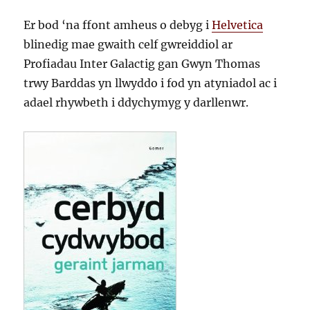
Er bod ‘na ffont amheus o debyg i
Helvetica
blinedig mae gwaith celf gwreiddiol ar
Profiadau Inter Galactig gan Gwyn Thomas
trwy Barddas yn llwyddo i fod yn atyniadol ac i
adael rhywbeth i ddychymyg y darllenwr.