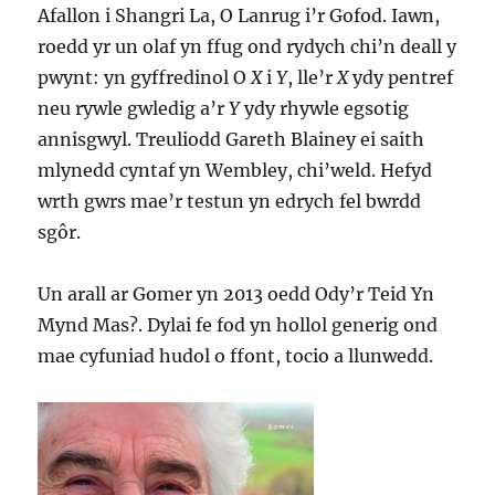
Afallon i Shangri La, O Lanrug i’r Gofod. Iawn,
roedd yr un olaf yn ffug ond rydych chi’n deall y
pwynt: yn gyffredinol O
X
i
Y
, lle’r
X
ydy pentref
neu rywle gwledig a’r
Y
ydy rhywle egsotig
annisgwyl. Treuliodd Gareth Blainey ei saith
mlynedd cyntaf yn Wembley, chi’weld. Hefyd
wrth gwrs mae’r testun yn edrych fel bwrdd
sgôr.
Un arall ar Gomer yn 2013 oedd Ody’r Teid Yn
Mynd Mas?. Dylai fe fod yn hollol generig ond
mae cyfuniad hudol o ffont, tocio a llunwedd.