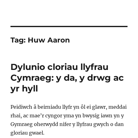
Tag:
Huw Aaron
Dylunio cloriau llyfrau
Cymraeg: y da, y drwg ac
yr hyll
Peidiwch â beirniadu llyfr yn ôl ei glawr, meddai
rhai, ac mae’r cyngor yma yn bwysig iawn yn y
Gymraeg oherwydd nifer y llyfrau gwych o dan
gloriau gwael.