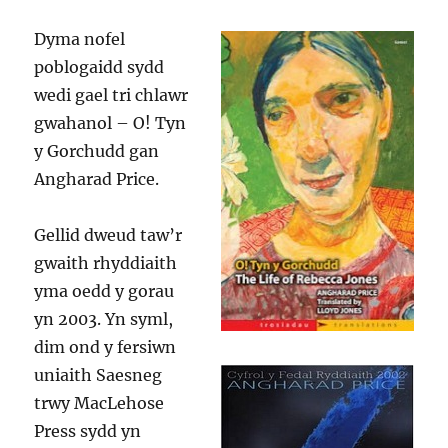
Dyma nofel
poblogaidd sydd
wedi gael tri chlawr
gwahanol – O! Tyn
y Gorchudd gan
Angharad Price.
Gellid dweud taw’r
gwaith rhyddiaith
yma oedd y gorau
yn 2003. Yn syml,
dim ond y fersiwn
uniaith Saesneg
trwy MacLehose
Press sydd yn