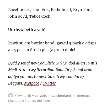
Racehorses, Tom Vek, Radiohead, Bryn Fôn,
John ac Al, Tebot Coch
Unrhyw beth arall?
Pawb su am bwcior band, gawni 5 pack o crisps
a 24 pack o Stella plis (a pres) diolch
Bydd y sengl newydd Little Girl yn dod allan 15 mis
Medi 2010 trwy Recordiau Bone Dry. Sengl arall i
ddilyn ym mis Ionawr 2011 trwy Too Pure /
Beggars.
Myspace
/
Twitter
Awdur
Cofnodwyd
Categorïau
Tagiau
Y Twll
15 Medi 2010
Cerddoriaeth
Beggars
,
ar
Masters In France
,
Too Pure