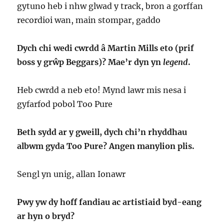
gytuno heb i nhw glwad y track, bron a gorffan
recordioi wan, main stompar, gaddo
Dych chi wedi cwrdd â Martin Mills eto (prif
boss y grŵp Beggars)? Mae’r dyn yn
legend
.
Heb cwrdd a neb eto! Mynd lawr mis nesa i
gyfarfod pobol Too Pure
Beth sydd ar y gweill, dych chi’n rhyddhau
albwm gyda Too Pure? Angen manylion plis.
Sengl yn unig, allan Ionawr
Pwy yw dy hoff fandiau ac artistiaid byd-eang
ar hyn o bryd?