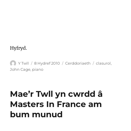
Hyfryd.
Awdur
Cofnodwyd
Categorïau
Tagiau
Y Twll
8 Hydref 2010
Cerddoriaeth
clasurol
,
ar
John Cage
,
piano
Mae’r Twll yn cwrdd â
Masters In France am
bum munud