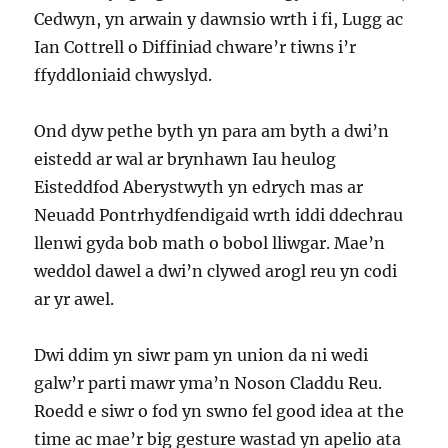
Cedwyn, yn arwain y dawnsio wrth i fi, Lugg ac
Ian Cottrell o Diffiniad chware’r tiwns i’r
ffyddloniaid chwyslyd.
Ond dyw pethe byth yn para am byth a dwi’n
eistedd ar wal ar brynhawn Iau heulog
Eisteddfod Aberystwyth yn edrych mas ar
Neuadd Pontrhydfendigaid wrth iddi ddechrau
llenwi gyda bob math o bobol lliwgar. Mae’n
weddol dawel a dwi’n clywed arogl reu yn codi
ar yr awel.
Dwi ddim yn siwr pam yn union da ni wedi
galw’r parti mawr yma’n Noson Claddu Reu.
Roedd e siwr o fod yn swno fel good idea at the
time ac mae’r big gesture wastad yn apelio ata