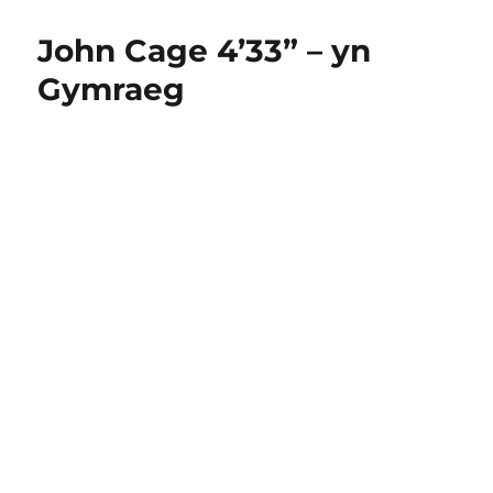
John Cage 4’33” – yn
Gymraeg