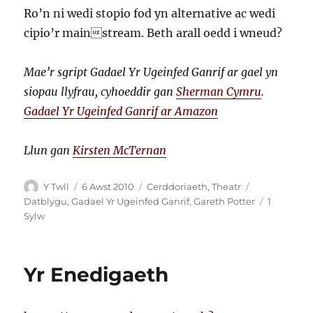
Ro’n ni wedi stopio fod yn alternative ac wedi
cipio’r mainstream. Beth arall oedd i wneud?
Mae’r sgript Gadael Yr Ugeinfed Ganrif ar gael yn
siopau llyfrau, cyhoeddir gan
Sherman Cymru
.
Gadael Yr Ugeinfed Ganrif ar Amazon
Llun gan
Kirsten McTernan
Awdur
Cofnodwyd
Categorïau
Tagiau
Y Twll
6 Awst 2010
Cerddoriaeth
,
Theatr
ar
Datblygu
,
Gadael Yr Ugeinfed Ganrif
,
Gareth Potter
1
ar
Sylw
Gadael
Yr
Ugeinfed
Yr Enedigaeth
Ganrif:
Darn
Awst