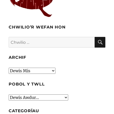
CHWILIO’R WEFAN HON
CHW
Chwilio
am:
ARCHIF
Archif
POBOL Y TWLL
CATEGORÏAU