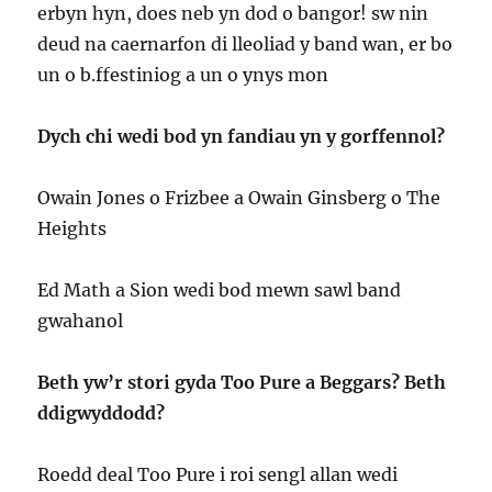
erbyn hyn, does neb yn dod o bangor! sw nin
deud na caernarfon di lleoliad y band wan, er bo
un o b.ffestiniog a un o ynys mon
Dych chi wedi bod yn fandiau yn y gorffennol?
Owain Jones o Frizbee a Owain Ginsberg o The
Heights
Ed Math a Sion wedi bod mewn sawl band
gwahanol
Beth yw’r stori gyda Too Pure a Beggars? Beth
ddigwyddodd?
Roedd deal Too Pure i roi sengl allan wedi