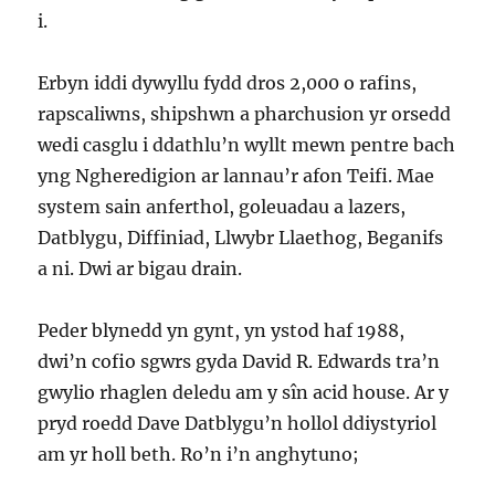
i.
Erbyn iddi dywyllu fydd dros 2,000 o rafins,
rapscaliwns, shipshwn a pharchusion yr orsedd
wedi casglu i ddathlu’n wyllt mewn pentre bach
yng Ngheredigion ar lannau’r afon Teifi. Mae
system sain anferthol, goleuadau a lazers,
Datblygu, Diffiniad, Llwybr Llaethog, Beganifs
a ni. Dwi ar bigau drain.
Peder blynedd yn gynt, yn ystod haf 1988,
dwi’n cofio sgwrs gyda David R. Edwards tra’n
gwylio rhaglen deledu am y sîn acid house. Ar y
pryd roedd Dave Datblygu’n hollol ddiystyriol
am yr holl beth. Ro’n i’n anghytuno;