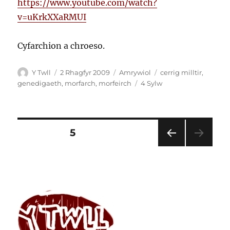
https://www.youtube.com/watch?
1992
o’r
v=uKrkXXaRMUI
sgript
gan
Cyfarchion a chroeso.
Gareth
Potter
Awdur
Cofnodwyd
Categorïau
Tagiau
Y Twll
2 Rhagfyr 2009
Amrywiol
cerrig milltir
,
ar
ar
genedigaeth
,
morfarch
,
morfeirch
4 Sylw
Yr
Enedigaeth
Tudaleniad
TUDALEN
5
TUD
cofnodion
ALE
N
FLAE
NOR
OL