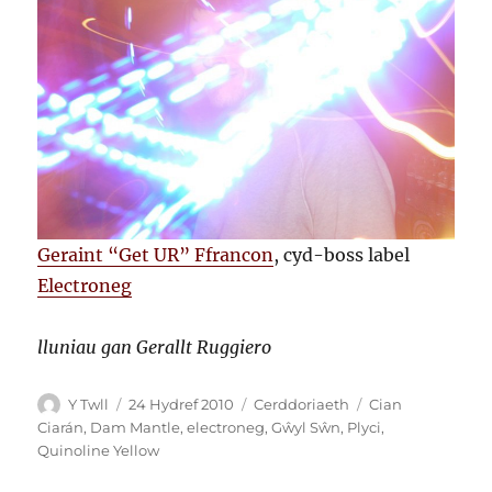
Geraint “Get UR” Ffrancon
, cyd-boss label
Electroneg
lluniau gan Gerallt Ruggiero
Awdur
Cofnodwyd
Categorïau
Tagiau
Y Twll
24 Hydref 2010
Cerddoriaeth
Cian
ar
Ciarán
,
Dam Mantle
,
electroneg
,
Gŵyl Sŵn
,
Plyci
,
Quinoline Yellow