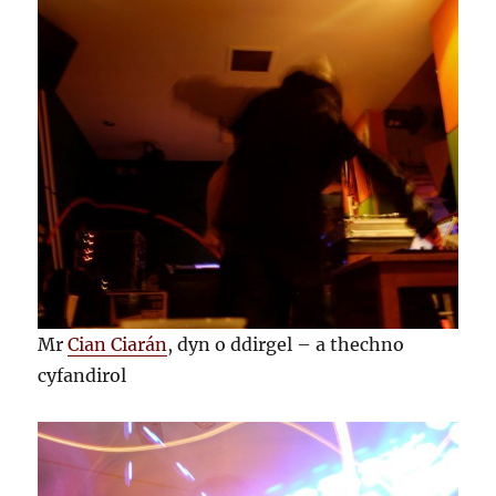
Mr
Cian Ciarán
, dyn o ddirgel – a thechno
cyfandirol