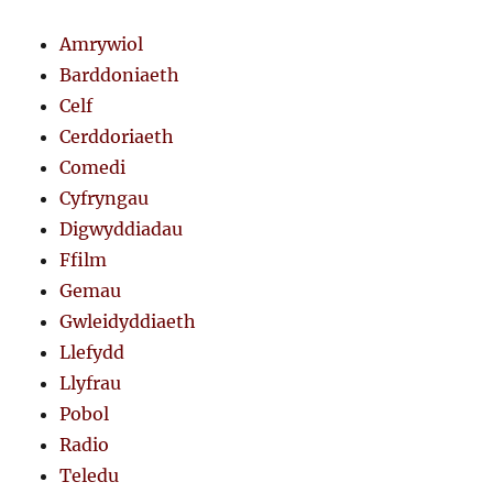
Amrywiol
Barddoniaeth
Celf
Cerddoriaeth
Comedi
Cyfryngau
Digwyddiadau
Ffilm
Gemau
Gwleidyddiaeth
Llefydd
Llyfrau
Pobol
Radio
Teledu