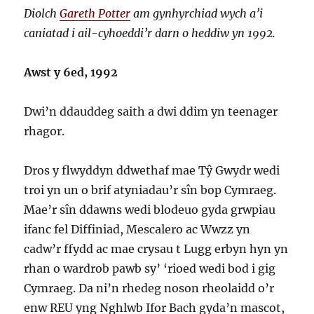
Diolch
Gareth Potter
am gynhyrchiad wych a’i
caniatad i ail-cyhoeddi’r darn o heddiw yn 1992.
Awst y 6ed, 1992
Dwi’n ddauddeg saith a dwi ddim yn teenager
rhagor.
Dros y flwyddyn ddwethaf mae Tŷ Gwydr wedi
troi yn un o brif atyniadau’r sîn bop Cymraeg.
Mae’r sîn ddawns wedi blodeuo gyda grwpiau
ifanc fel Diffiniad, Mescalero ac Wwzz yn
cadw’r ffydd ac mae crysau t Lugg erbyn hyn yn
rhan o wardrob pawb sy’ ‘rioed wedi bod i gig
Cymraeg. Da ni’n rhedeg noson rheolaidd o’r
enw REU yng Nghlwb Ifor Bach gyda’n mascot,