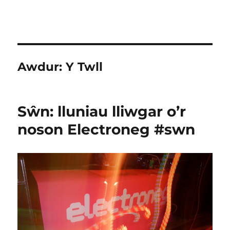
Awdur:
Y Twll
Sŵn: lluniau lliwgar o’r
noson Electroneg #swn